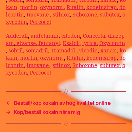
,
sobril
,
somadril
,
Tramadol
,
vicodin
,
xanax
,
ko
kain
,
morfin
,
oxynorm
,
Ritalin
,
kodeinsirap
,
do
lcontin
,
Imovane
,
stilnox
,
Suboxone
,
subutex
,
o
xycodon
,
Percocet
Adderall
,
amfetamin
,
citodon
,
Concerta
.
diazep
am
,
elvanse
,
fentanyl
,
Ksalol
,
lyrica
,
Oxycontin
,
sobril
,
somadril
,
Tramadol
,
vicodin
,
xanax
,
ko
kain
,
morfin
,
oxynorm
,
Ritalin
,
kodeinsirap
,
do
lcontin
,
Imovane
,
stilnox
,
Suboxone
,
subutex
,
o
xycodon
,
Percocet
←
Beställ/köp kokain av hög kvalitet online
→
Köp/beställ kokain nära mig