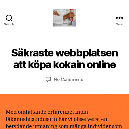
Search
Menu
turvallinenapteekki
B
Säkraste webbplatsen
Categories
U
M
y
N
a
C
a
att köpa kokain online
y
A
p
T
2
o
E
9,
Post
Post
G
on
No Comments
t
2
author
date
O
Säkraste
h
R
0
webbplatsen
e
I
2
att
k
Z
6
E
köpa
e
D
kokain
Med omfattande erfarenhet inom
online
läkemedelsindustrin har vi observerat en
betydande utmaning som många individer som