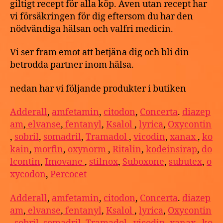
giltigt recept för alla köp. Även utan recept har
vi försäkringen för dig eftersom du har den
nödvändiga hälsan och valfri medicin.
Vi ser fram emot att betjäna dig och bli din
betrodda partner inom hälsa.
nedan har vi följande produkter i butiken
Adderall
,
amfetamin
,
citodon
,
Concerta
.
diazep
am
,
elvanse
,
fentanyl
,
Ksalol
,
lyrica
,
Oxycontin
,
sobril
,
somadril
,
Tramadol
,
vicodin
,
xanax
,
ko
kain
,
morfin
,
oxynorm
,
Ritalin
,
kodeinsirap
,
do
lcontin
,
Imovane
,
stilnox
,
Suboxone
,
subutex
,
o
xycodon
,
Percocet
Adderall
,
amfetamin
,
citodon
,
Concerta
.
diazep
am
,
elvanse
,
fentanyl
,
Ksalol
,
lyrica
,
Oxycontin