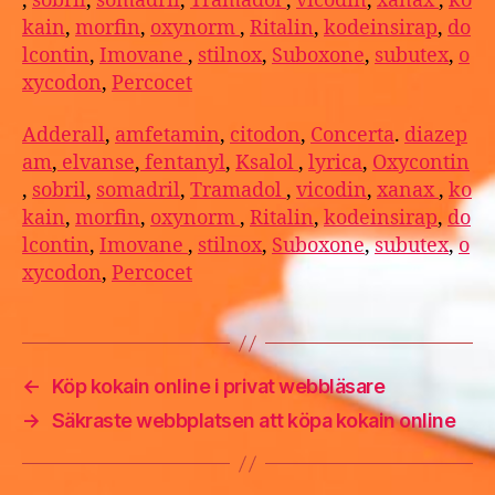
,
sobril
,
somadril
,
Tramadol
,
vicodin
,
xanax
,
ko
kain
,
morfin
,
oxynorm
,
Ritalin
,
kodeinsirap
,
do
lcontin
,
Imovane
,
stilnox
,
Suboxone
,
subutex
,
o
xycodon
,
Percocet
Adderall
,
amfetamin
,
citodon
,
Concerta
.
diazep
am
,
elvanse
,
fentanyl
,
Ksalol
,
lyrica
,
Oxycontin
,
sobril
,
somadril
,
Tramadol
,
vicodin
,
xanax
,
ko
kain
,
morfin
,
oxynorm
,
Ritalin
,
kodeinsirap
,
do
lcontin
,
Imovane
,
stilnox
,
Suboxone
,
subutex
,
o
xycodon
,
Percocet
←
Köp kokain online i privat webbläsare
→
Säkraste webbplatsen att köpa kokain online