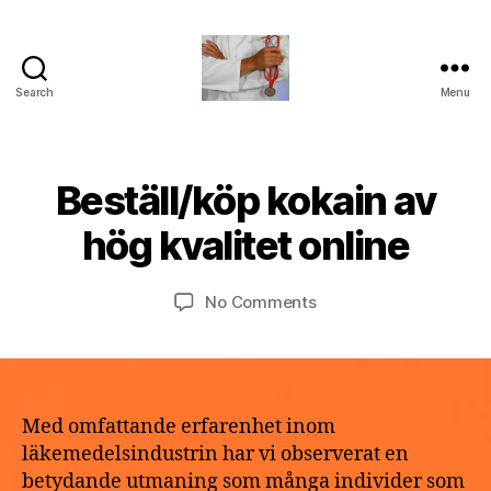
Search
Menu
turvallinenapteekki
B
Beställ/köp kokain av
Categories
U
M
y
N
a
C
a
hög kvalitet online
y
A
p
T
2
o
E
9,
Post
Post
G
on
No Comments
t
2
author
date
O
Beställ/köp
h
R
0
kokain
e
I
2
av
k
Z
6
E
hög
e
D
kvalitet
Med omfattande erfarenhet inom
online
läkemedelsindustrin har vi observerat en
betydande utmaning som många individer som