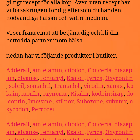
giltigt recept för alla köp. Även utan recept har
vi försäkringen för dig eftersom du har den
nödvändiga hälsan och valfri medicin.
Vi ser fram emot att betjäna dig och bli din
betrodda partner inom hälsa.
nedan har vi följande produkter i butiken
Adderall
,
amfetamin
,
citodon
,
Concerta
.
diazep
am
,
elvanse
,
fentanyl
,
Ksalol
,
lyrica
,
Oxycontin
,
sobril
,
somadril
,
Tramadol
,
vicodin
,
xanax
,
ko
kain
,
morfin
,
oxynorm
,
Ritalin
,
kodeinsirap
,
do
lcontin
,
Imovane
,
stilnox
,
Suboxone
,
subutex
,
o
xycodon
,
Percocet
Adderall
,
amfetamin
,
citodon
,
Concerta
.
diazep
am
,
elvanse
,
fentanyl
,
Ksalol
,
lyrica
,
Oxycontin