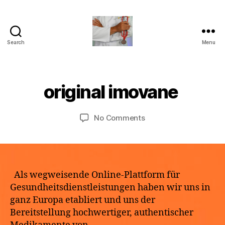
Search
Menu
turvallinenapteekki
B
M
y
a
a
original imovane
Categories
U
y
N
p
2
C
o
A
9,
Post
Post
on
No Comments
t
T
2
author
date
original
h
E
0
G
imovane
e
2
O
k
R
6
e
I
Z
Als wegweisende Online-Plattform für
E
Gesundheitsdienstleistungen haben wir uns in
D
ganz Europa etabliert und uns der
Bereitstellung hochwertiger, authentischer