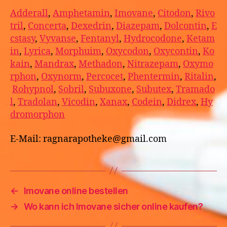
Adderall
,
Amphetamin
,
Imovane
,
Citodon
,
Rivo
tril
,
Concerta
,
Dexedrin
,
Diazepam
,
Dolcontin
,
E
cstasy
,
Vyvanse
,
Fentanyl
,
Hydrocodone
,
Ketam
in
,
Lyrica
,
Morphuim
,
Oxycodon
,
Oxycontin
,
Ko
kain
,
Mandrax
,
Methadon
,
Nitrazepam
,
Oxymo
rphon
,
Oxynorm
,
Percocet
,
Phentermin
,
Ritalin
,
Rohypnol
,
Sobril
,
Subuxone
,
Subutex
,
Tramado
l
,
Tradolan
,
Vicodin
,
Xanax
,
Codein
,
Didrex
,
Hy
dromorphon
E-Mail: ragnarapotheke@gmail.com
←
Imovane online bestellen
→
Wo kann ich Imovane sicher online kaufen?