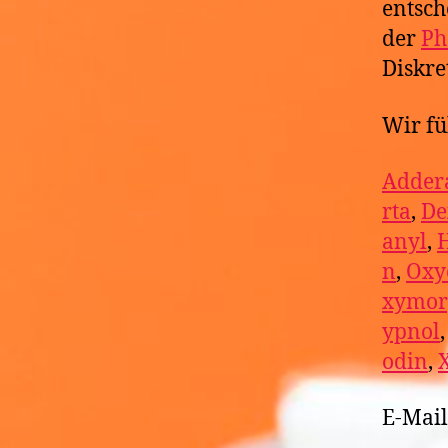
entsch
der
Ph
Diskre
Wir fü
Addera
rta
,
De
anyl
,
n
,
Oxy
xymor
ypnol
odin
,
E-Mai