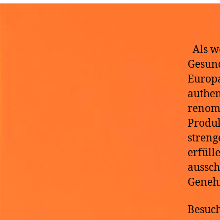
D
Als we
Gesund
Europa
authe
renom
Produk
streng
erfüll
aussch
Geneh
Besuch