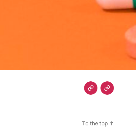
Home
Blog
To the top
↑