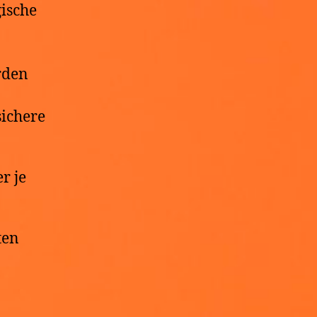
ische
rden
sichere
r je
ten