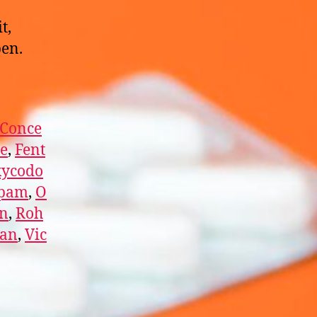
t,
ben.
Conce
e
,
Fent
ycodo
epam
,
O
in
,
Roh
lan
,
Vic