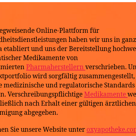
e
6
gweisende Online-Plattform für
heitsdienstleistungen haben wir uns in gan
 etabliert und uns der Bereitstellung hochwer
ntischer Medikamente von
mierten
Pharmaherstellern
verschrieben. U
tportfolio wird sorgfältig zusammengestellt
e medizinische und regulatorische Standards
en. Verschreibungspflichtige
Medikamente
we
ließlich nach Erhalt einer gültigen ärztlichen
migung abgegeben.
en Sie unsere Website unter
oxyapotheke.co