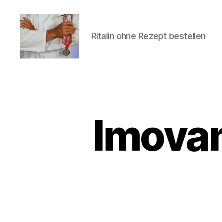
Ritalin ohne Rezept bestellen
turvallinenapteekki
Imovan
U
Categories
N
C
A
T
E
G
O
R
I
Z
E