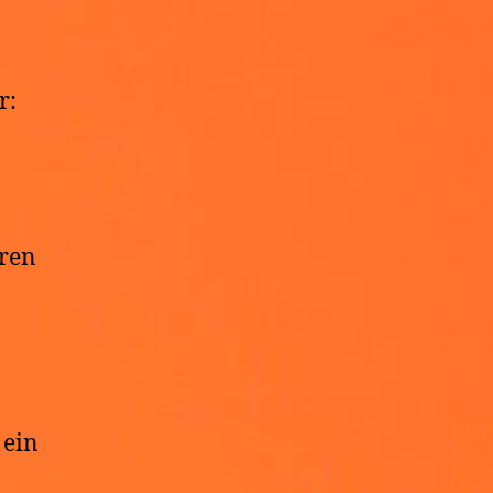
r:
uren
 ein