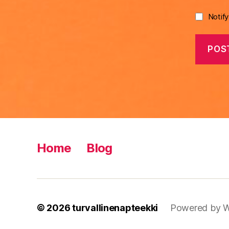
Notif
Home
Blog
© 2026
turvallinenapteekki
Powered by W