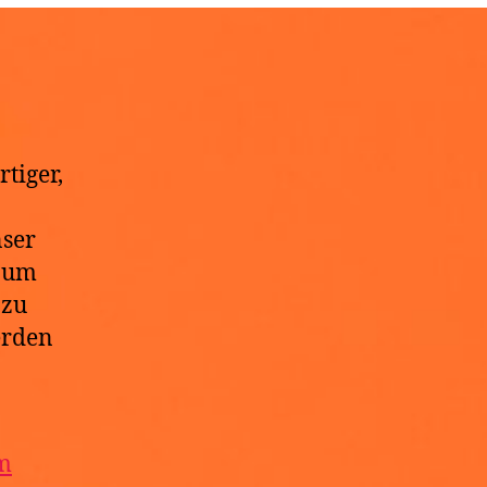
z
tiger,
nser
, um
 zu
rden
m