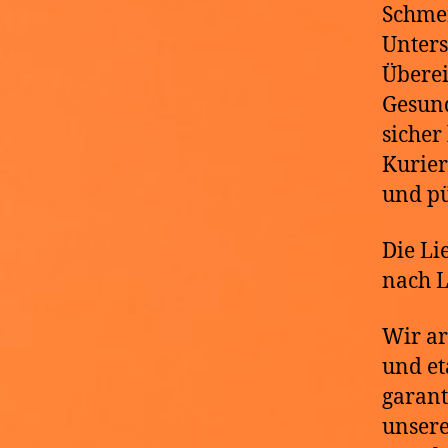
Schmer
Unters
Übere
Gesund
sicher
Kurier
und p
Die Li
nach L
Wir ar
und et
garant
unser