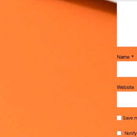
Name
*
Website
Save m
Notif