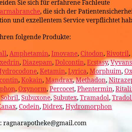
eiden Sie sich für erfahrene Fachleute
armabranche
, die sich der Patientensicherhei
tion und exzellentem Service verpflichtet ha
hren folgende Produkte:
ll
,
Amphetamin
,
Imovane
,
Citodon
,
Rivotril
,
xedrin
,
Diazepam
,
Dolcontin
,
Ecstasy
,
Vyvans
Hydrocodone
,
Ketamin
,
Lyrica
,
Morphuim
,
Ox
contin
,
Kokain
,
Mandrax
,
Methadon
,
Nitraz
phon
,
Oxynorm
,
Percocet
,
Phentermin
,
Rital
,
Sobril
,
Subuxone
,
Subutex
,
Tramadol
,
Trado
Xanax
,
Codein
,
Didrex
,
Hydromorphon
l: ragnarapotheke@gmail.com