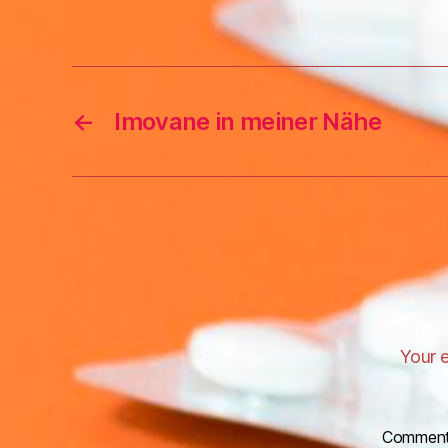
←
Imovane in meiner Nähe
Your e
Commen