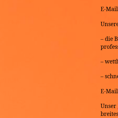
E-Mai
Unsere
– die 
profes
– wett
– schn
E-Mai
Unser
breite