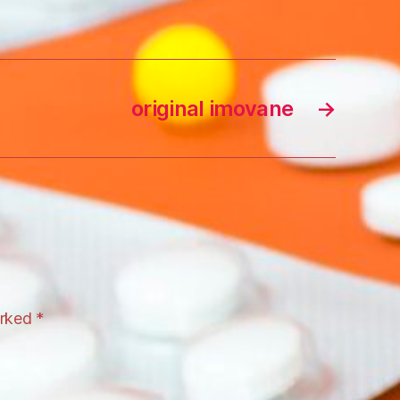
original imovane
→
arked
*