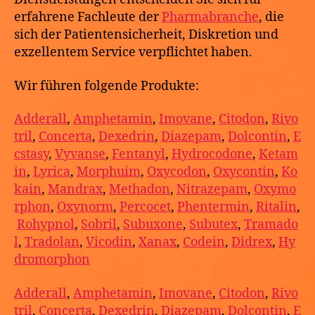
erfahrene Fachleute der
Pharmabranche
, die
sich der Patientensicherheit, Diskretion und
exzellentem Service verpflichtet haben.
Wir führen folgende Produkte:
Adderall
,
Amphetamin
,
Imovane
,
Citodon
,
Rivo
tril
,
Concerta
,
Dexedrin
,
Diazepam
,
Dolcontin
,
E
cstasy
,
Vyvanse
,
Fentanyl
,
Hydrocodone
,
Ketam
in
,
Lyrica
,
Morphuim
,
Oxycodon
,
Oxycontin
,
Ko
kain
,
Mandrax
,
Methadon
,
Nitrazepam
,
Oxymo
rphon
,
Oxynorm
,
Percocet
,
Phentermin
,
Ritalin
,
Rohypnol
,
Sobril
,
Subuxone
,
Subutex
,
Tramado
l
,
Tradolan
,
Vicodin
,
Xanax
,
Codein
,
Didrex
,
Hy
dromorphon
Adderall
,
Amphetamin
,
Imovane
,
Citodon
,
Rivo
tril
,
Concerta
,
Dexedrin
,
Diazepam
,
Dolcontin
,
E