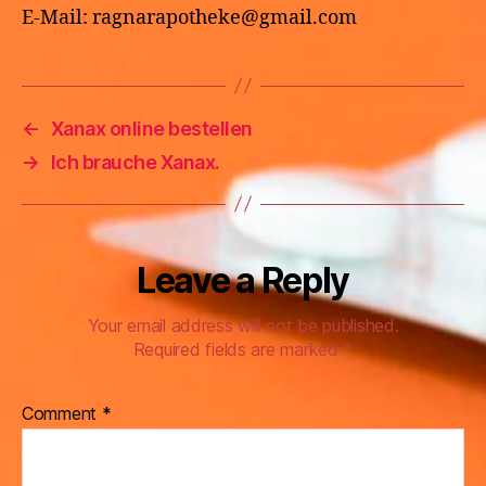
E-Mail: ragnarapotheke@gmail.com
←
Xanax online bestellen
→
Ich brauche Xanax.
Leave a Reply
Your email address will not be published.
Required fields are marked
*
Comment
*