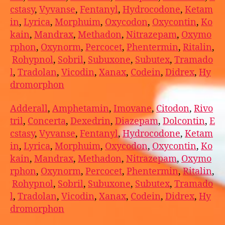
cstasy
,
Vyvanse
,
Fentanyl
,
Hydrocodone
,
Ketam
in
,
Lyrica
,
Morphuim
,
Oxycodon
,
Oxycontin
,
Ko
kain
,
Mandrax
,
Methadon
,
Nitrazepam
,
Oxymo
rphon
,
Oxynorm
,
Percocet
,
Phentermin
,
Ritalin
,
Rohypnol
,
Sobril
,
Subuxone
,
Subutex
,
Tramado
l
,
Tradolan
,
Vicodin
,
Xanax
,
Codein
,
Didrex
,
Hy
dromorphon
Adderall
,
Amphetamin
,
Imovane
,
Citodon
,
Rivo
tril
,
Concerta
,
Dexedrin
,
Diazepam
,
Dolcontin
,
E
cstasy
,
Vyvanse
,
Fentanyl
,
Hydrocodone
,
Ketam
in
,
Lyrica
,
Morphuim
,
Oxycodon
,
Oxycontin
,
Ko
kain
,
Mandrax
,
Methadon
,
Nitrazepam
,
Oxymo
rphon
,
Oxynorm
,
Percocet
,
Phentermin
,
Ritalin
,
Rohypnol
,
Sobril
,
Subuxone
,
Subutex
,
Tramado
l
,
Tradolan
,
Vicodin
,
Xanax
,
Codein
,
Didrex
,
Hy
dromorphon