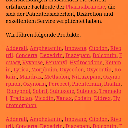
erfahrene Fachleute der
Pharmabranche
, die
sich der Patientensicherheit, Diskretion und
exzellentem Service verpflichtet haben.
Wir führen folgende Produkte:
Adderall
,
Amphetamin
,
Imovane
,
Citodon
,
Rivo
tril
,
Concerta
,
Dexedrin
,
Diazepam
,
Dolcontin
,
E
cstasy
,
Vyvanse
,
Fentanyl
,
Hydrocodone
,
Ketam
in
,
Lyrica
,
Morphuim
,
Oxycodon
,
Oxycontin
,
Ko
kain
,
Mandrax
,
Methadon
,
Nitrazepam
,
Oxymo
rphon
,
Oxynorm
,
Percocet
,
Phentermin
,
Ritalin
,
Rohypnol
,
Sobril
,
Subuxone
,
Subutex
,
Tramado
l
,
Tradolan
,
Vicodin
,
Xanax
,
Codein
,
Didrex
,
Hy
dromorphon
Adderall
,
Amphetamin
,
Imovane
,
Citodon
,
Rivo
tril
,
Concerta
,
Dexedrin
,
Diazepam
,
Dolcontin
,
E