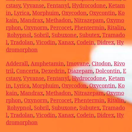
cstasy
,
Vyvanse
,
Fentanyl
,
Hydrocodone
,
Ketam
in
,
Lyrica
,
Morphuim
,
Oxycodon
,
Oxycontin
,
Ko
kain
,
Mandrax
,
Methadon
,
Nitrazepam
,
Oxymo
rphon
,
Oxynorm
,
Percocet
,
Phentermin
,
Ritalin
,
Rohypnol
,
Sobril
,
Subuxone
,
Subutex
,
Tramado
l
,
Tradolan
,
Vicodin
,
Xanax
,
Codein
,
Didrex
,
Hy
dromorphon
Adderall
,
Amphetamin
,
Imovane
,
Citodon
,
Rivo
tril
,
Concerta
,
Dexedrin
,
Diazepam
,
Dolcontin
,
E
cstasy
,
Vyvanse
,
Fentanyl
,
Hydrocodone
,
Ketam
in
,
Lyrica
,
Morphuim
,
Oxycodon
,
Oxycontin
,
Ko
kain
,
Mandrax
,
Methadon
,
Nitrazepam
,
Oxymo
rphon
,
Oxynorm
,
Percocet
,
Phentermin
,
Ritalin
,
Rohypnol
,
Sobril
,
Subuxone
,
Subutex
,
Tramado
l
,
Tradolan
,
Vicodin
,
Xanax
,
Codein
,
Didrex
,
Hy
dromorphon