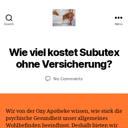
Search
Menu
turvallinenapteekki
B
Wie viel kostet Subutex
Categories
U
M
y
N
a
C
a
ohne Versicherung?
y
A
p
T
2
o
E
9,
Post
Post
G
on
No Comments
t
2
author
date
O
Wie
h
R
0
viel
e
I
2
kostet
k
Z
6
E
Subutex
e
D
ohne
Wir von der Oxy Apotheke wissen, wie stark die
Versicherung?
psychische Gesundheit unser allgemeines
Wohlbefinden beeinflusst. Deshalb bieten wir