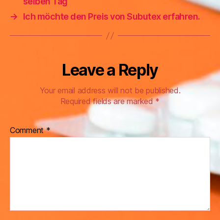
selben Tag
→
Ich möchte den Preis von Subutex erfahren.
Leave a Reply
Your email address will not be published.
Required fields are marked
*
Comment
*