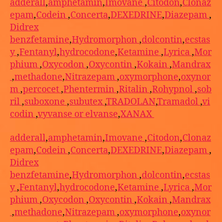
adderall
,
amphetamin
,
Imovane
,
Citodon
,
Clonaz
epam
,
Codein
,
Concerta
,
DEXEDRINE
,
Diazepam
,
Didrex
benzfetamine
,
Hydromorphon
,
dolcontin
,
ecstas
y
,
Fentanyl
,
hydrocodone
,
Ketamine
,
Lyrica
,
Mor
phium
,
Oxycodon
,
Oxycontin
,
Kokain
,
Mandrax
,
methadone
,
Nitrazepam
,
oxymorphone
,
oxynor
m
,
percocet
,
Phentermin
,
Ritalin
,
Rohypnol
,
sob
ril
,
suboxone
,
subutex
,
TRADOLAN
,
Tramadol
,
vi
codin
,
vyvanse or elvanse
,
XANAX
adderall
,
amphetamin
,
Imovane
,
Citodon
,
Clonaz
epam
,
Codein
,
Concerta
,
DEXEDRINE
,
Diazepam
,
Didrex
benzfetamine
,
Hydromorphon
,
dolcontin
,
ecstas
y
,
Fentanyl
,
hydrocodone
,
Ketamine
,
Lyrica
,
Mor
phium
,
Oxycodon
,
Oxycontin
,
Kokain
,
Mandrax
,
methadone
,
Nitrazepam
,
oxymorphone
,
oxynor