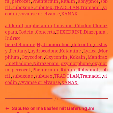
m
,
percocet
,
Phentermin
,
Ritalin
,
Rohypnol
,
sob
ril
,
suboxone
,
subutex
,
TRADOLAN
,
Tramadol
,
vi
codin
,
vyvanse or elvanse
,
XANAX
adderall
,
amphetamin
,
Imovane
,
Citodon
,
Clonaz
epam
,
Codein
,
Concerta
,
DEXEDRINE
,
Diazepam
,
Didrex
benzfetamine
,
Hydromorphon
,
dolcontin
,
ecstas
y
,
Fentanyl
,
hydrocodone
,
Ketamine
,
Lyrica
,
Mor
phium
,
Oxycodon
,
Oxycontin
,
Kokain
,
Mandrax
,
methadone
,
Nitrazepam
,
oxymorphone
,
oxynor
m
,
percocet
,
Phentermin
,
Ritalin
,
Rohypnol
,
sob
ril
,
suboxone
,
subutex
,
TRADOLAN
,
Tramadol
,
vi
codin
,
vyvanse or elvanse
,
XANAX
←
Subutex online kaufen mit Lieferung am