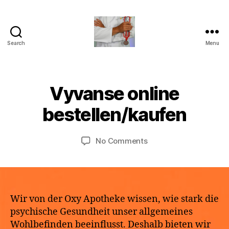
Search
Menu
turvallinenapteekki
B
Vyvanse online
Categories
U
M
y
N
a
C
a
bestellen/kaufen
y
A
p
T
2
o
E
9,
Post
Post
G
on
No Comments
t
2
author
date
O
Vyvanse
h
R
0
online
e
I
2
bestellen/kaufen
k
Z
6
E
e
D
Wir von der Oxy Apotheke wissen, wie stark die
psychische Gesundheit unser allgemeines
Wohlbefinden beeinflusst. Deshalb bieten wir