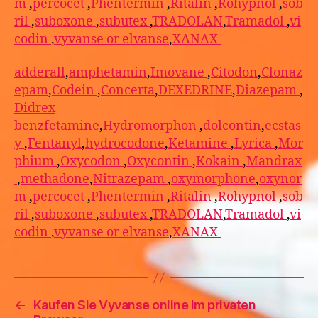
m
,
percocet
,
Phentermin
,
Ritalin
,
Rohypnol
,
sob
ril
,
suboxone
,
subutex
,
TRADOLAN
,
Tramadol
,
vi
codin
,
vyvanse or elvanse
,
XANAX
adderall
,
amphetamin
,
Imovane
,
Citodon
,
Clonaz
epam
,
Codein
,
Concerta
,
DEXEDRINE
,
Diazepam
,
Didrex
benzfetamine
,
Hydromorphon
,
dolcontin
,
ecstas
y
,
Fentanyl
,
hydrocodone
,
Ketamine
,
Lyrica
,
Mor
phium
,
Oxycodon
,
Oxycontin
,
Kokain
,
Mandrax
,
methadone
,
Nitrazepam
,
oxymorphone
,
oxynor
m
,
percocet
,
Phentermin
,
Ritalin
,
Rohypnol
,
sob
ril
,
suboxone
,
subutex
,
TRADOLAN
,
Tramadol
,
vi
codin
,
vyvanse or elvanse
,
XANAX
←
Kaufen Sie Vyvanse online im privaten