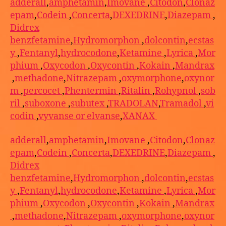
adderall
,
amphetamin
,
Imovane
,
Citodon
,
Clonaz
epam
,
Codein
,
Concerta
,
DEXEDRINE
,
Diazepam
,
Didrex
benzfetamine
,
Hydromorphon
,
dolcontin
,
ecstas
y
,
Fentanyl
,
hydrocodone
,
Ketamine
,
Lyrica
,
Mor
phium
,
Oxycodon
,
Oxycontin
,
Kokain
,
Mandrax
,
methadone
,
Nitrazepam
,
oxymorphone
,
oxynor
m
,
percocet
,
Phentermin
,
Ritalin
,
Rohypnol
,
sob
ril
,
suboxone
,
subutex
,
TRADOLAN
,
Tramadol
,
vi
codin
,
vyvanse or elvanse
,
XANAX
adderall
,
amphetamin
,
Imovane
,
Citodon
,
Clonaz
epam
,
Codein
,
Concerta
,
DEXEDRINE
,
Diazepam
,
Didrex
benzfetamine
,
Hydromorphon
,
dolcontin
,
ecstas
y
,
Fentanyl
,
hydrocodone
,
Ketamine
,
Lyrica
,
Mor
phium
,
Oxycodon
,
Oxycontin
,
Kokain
,
Mandrax
,
methadone
,
Nitrazepam
,
oxymorphone
,
oxynor