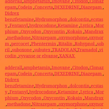
adderall
,
amphetamin
,
Imovane
,
Citodon
,
Clonaz
epam
,
Codein
,
Concerta
,
DEXEDRINE
,
Diazepam
,
Didrex
benzfetamine
,
Hydromorphon
,
dolcontin
,
ecstas
y
,
Fentanyl
,
hydrocodone
,
Ketamine
,
Lyrica
,
Mor
phium
,
Oxycodon
,
Oxycontin
,
Kokain
,
Mandrax
,
methadone
,
Nitrazepam
,
oxymorphone
,
oxynor
m
,
percocet
,
Phentermin
,
Ritalin
,
Rohypnol
,
sob
ril
,
suboxone
,
subutex
,
TRADOLAN
,
Tramadol
,
vi
codin
,
vyvanse or elvanse
,
XANAX
adderall
,
amphetamin
,
Imovane
,
Citodon
,
Clonaz
epam
,
Codein
,
Concerta
,
DEXEDRINE
,
Diazepam
,
Didrex
benzfetamine
,
Hydromorphon
,
dolcontin
,
ecstas
y
,
Fentanyl
,
hydrocodone
,
Ketamine
,
Lyrica
,
Mor
phium
,
Oxycodon
,
Oxycontin
,
Kokain
,
Mandrax
,
methadone
,
Nitrazepam
,
oxymorphone
,
oxynor