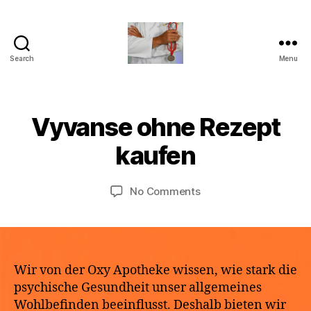
Search
Menu
turvallinenapteekki
B
Vyvanse ohne Rezept
Categories
U
M
y
N
a
C
a
kaufen
y
A
p
T
2
o
E
9,
Post
Post
G
on
No Comments
t
2
author
date
O
Vyvanse
h
R
0
ohne
e
I
2
Rezept
k
Z
6
E
kaufen
e
D
Wir von der Oxy Apotheke wissen, wie stark die
psychische Gesundheit unser allgemeines
Wohlbefinden beeinflusst. Deshalb bieten wir