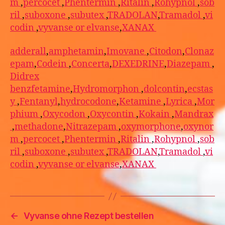
m
,
percocet
,
Phentermin
,
Ritalin
,
Rohypnol
,
sob
ril
,
suboxone
,
subutex
,
TRADOLAN
,
Tramadol
,
vi
codin
,
vyvanse or elvanse
,
XANAX
adderall
,
amphetamin
,
Imovane
,
Citodon
,
Clonaz
epam
,
Codein
,
Concerta
,
DEXEDRINE
,
Diazepam
,
Didrex
benzfetamine
,
Hydromorphon
,
dolcontin
,
ecstas
y
,
Fentanyl
,
hydrocodone
,
Ketamine
,
Lyrica
,
Mor
phium
,
Oxycodon
,
Oxycontin
,
Kokain
,
Mandrax
,
methadone
,
Nitrazepam
,
oxymorphone
,
oxynor
m
,
percocet
,
Phentermin
,
Ritalin
,
Rohypnol
,
sob
ril
,
suboxone
,
subutex
,
TRADOLAN
,
Tramadol
,
vi
codin
,
vyvanse or elvanse
,
XANAX
←
Vyvanse ohne Rezept bestellen