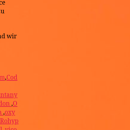
ce
zu
nd wir
am
,
Cod
entany
don
,
O
m
,
oxy
Rohyp
l
,
vico