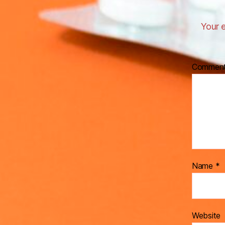
Your e
Commen
Name
*
Website