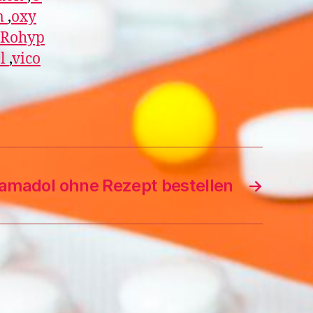
m
,
oxy
Rohyp
l
,
vico
amadol ohne Rezept bestellen
→