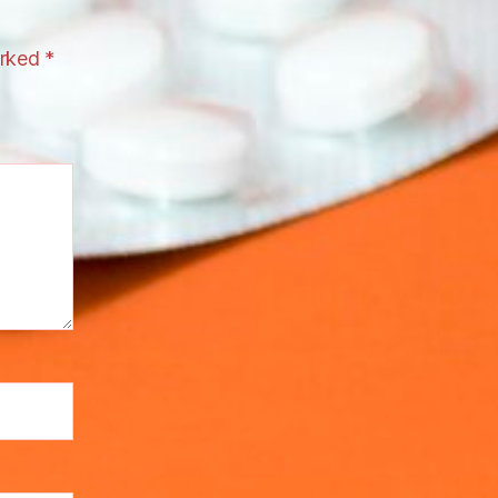
arked
*