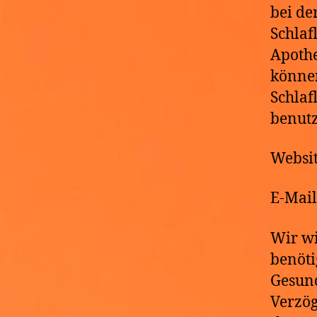
bei de
Schlaf
Apothe
könne
Schlaf
benutz
Websi
E-Ma
Wir wi
benöt
Gesund
Verzö