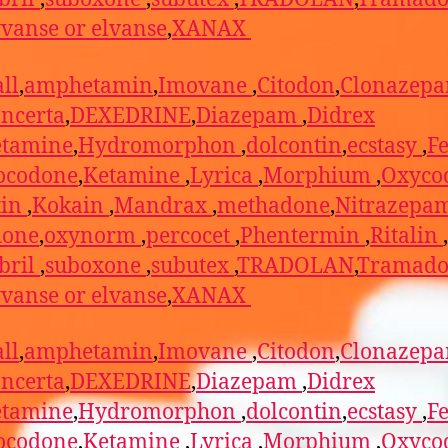
vanse or elvanse
,
XANAX
ll
,
amphetamin
,
Imovane
,
Citodon
,
Clonazep
ncerta
,
DEXEDRINE
,
Diazepam
,
Didrex
etamine
,
Hydromorphon
,
dolcontin
,
ecstasy
,
F
ocodone
,
Ketamine
,
Lyrica
,
Morphium
,
Oxyco
tin
,
Kokain
,
Mandrax
,
methadone
,
Nitrazepa
one
,
oxynorm
,
percocet
,
Phentermin
,
Ritalin
,
bril
,
suboxone
,
subutex
,
TRADOLAN
,
Tramado
vanse or elvanse
,
XANAX
ll
,
amphetamin
,
Imovane
,
Citodon
,
Clonazep
ncerta
,
DEXEDRINE
,
Diazepam
,
Didrex
etamine
,
Hydromorphon
,
dolcontin
,
ecstasy
,
F
ocodone
,
Ketamine
,
Lyrica
,
Morphium
,
Oxyco