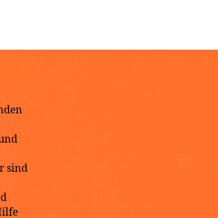
inden
 und
r sind
nd
ilfe