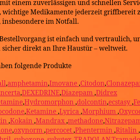
mit einem zuverlässigen und schnellen Servi
, wichtige Medikamente jederzeit griffbereit 
 insbesondere im Notfall.
Bestellvorgang ist einfach und vertraulich, u
n sicher direkt an Ihre Haustür – weltweit.
ben folgende Produkte
ll
,
amphetamin
,
Imovane
,
Citodon
,
Clonazep
ncerta
,
DEXEDRINE
,
Diazepam
,
Didrex
etamine
,
Hydromorphon
,
dolcontin
,
ecstasy
,
F
ocodone
,
Ketamine
,
Lyrica
,
Morphium
,
Oxyco
tin
,
Kokain
,
Mandrax
,
methadone
,
Nitrazepa
one
,
oxynorm
,
percocet
,
Phentermin
,
Ritalin
,
bril
,
suboxone
,
subutex
,
TRADOLAN
,
Tramado