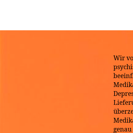
D
Wir vo
psychi
beeinf
Medika
Depres
Liefer
überze
Medika
genau 