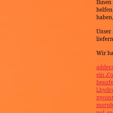
Ihnen 
helfen
haben,
Unser 
liefer
Wir ha
addera
ein
,
Co
benzf
l
,
hydr
xycon
morph
nol
,
so