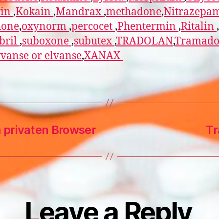
tin
,
Kokain
,
Mandrax
,
methadone
,
Nitrazepa
one
,
oxynorm
,
percocet
,
Phentermin
,
Ritalin
,
bril
,
suboxone
,
subutex
,
TRADOLAN
,
Tramado
vanse or elvanse
,
XANAX
m privaten Browser
Tr
Leave a Reply