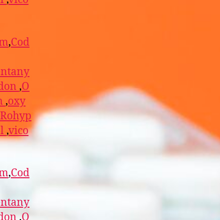
am
,
Cod
entany
don
,
O
m
,
oxy
Rohyp
l
,
vico
am
,
Cod
entany
don
,
O