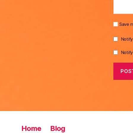
Save m
Notif
Notif
Home
Blog