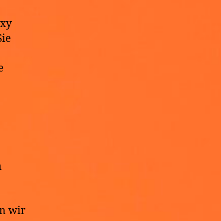
Oxy
Sie
e
h
n wir