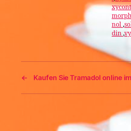
xycon
morph
nol
,
so
din
,
vy
←
Kaufen Sie Tramadol online i