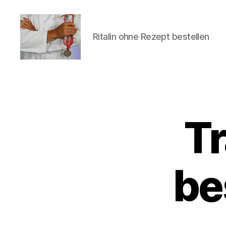
Ritalin ohne Rezept bestellen
turvallinenapteekki
Tr
U
Categories
N
C
A
T
E
be
G
O
R
I
Z
E