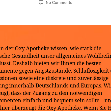
Post
Post
on
No Comments
t
,
author
date
Tramadol
h
2
online
e
0
bestellen/kaufen
k
2
e
6
n der Oxy Apotheke wissen, wie stark die
sche Gesundheit unser allgemeines Wohlbef
lusst. Deshalb bieten wir Ihnen die besten
mente gegen Angstzustände, Schlaflosigkeit
sionen sowie eine diskrete und zuverlässige
ung innerhalb Deutschlands und Europas. Wi
ugt, dass der Zugang zu den notwendigen
menten einfach und bequem sein sollte – u
hier überzeugt die Oxy Apotheke. Wenn Sie H