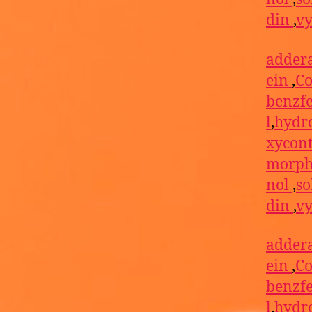
din
,
vy
addera
ein
,
Co
benzf
l
,
hydr
xycon
morph
nol
,
so
din
,
vy
addera
ein
,
Co
benzf
l
,
hydr