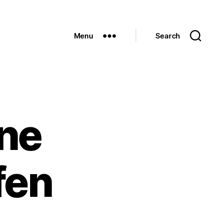
Menu
Search
ine
fen