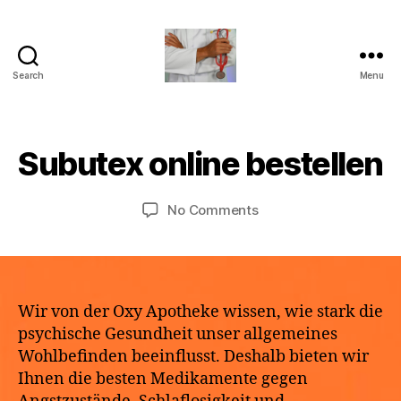
Search
Menu
turvallinenapteekki
B
M
y
a
a
Subutex online bestellen
Categories
U
y
N
p
2
C
o
A
9,
Post
Post
on
No Comments
t
T
2
author
date
Subutex
h
E
0
G
online
e
2
O
bestellen
k
R
6
e
I
Z
Wir von der Oxy Apotheke wissen, wie stark die
E
psychische Gesundheit unser allgemeines
D
Wohlbefinden beeinflusst. Deshalb bieten wir
Ihnen die besten Medikamente gegen