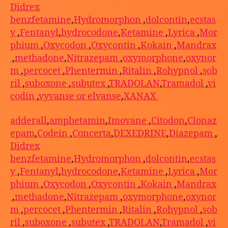
Didrex
benzfetamine
,
Hydromorphon
,
dolcontin
,
ecstas
y
,
Fentanyl
,
hydrocodone
,
Ketamine
,
Lyrica
,
Mor
phium
,
Oxycodon
,
Oxycontin
,
Kokain
,
Mandrax
,
methadone
,
Nitrazepam
,
oxymorphone
,
oxynor
m
,
percocet
,
Phentermin
,
Ritalin
,
Rohypnol
,
sob
ril
,
suboxone
,
subutex
,
TRADOLAN
,
Tramadol
,
vi
codin
,
vyvanse or elvanse
,
XANAX
adderall
,
amphetamin
,
Imovane
,
Citodon
,
Clonaz
epam
,
Codein
,
Concerta
,
DEXEDRINE
,
Diazepam
,
Didrex
benzfetamine
,
Hydromorphon
,
dolcontin
,
ecstas
y
,
Fentanyl
,
hydrocodone
,
Ketamine
,
Lyrica
,
Mor
phium
,
Oxycodon
,
Oxycontin
,
Kokain
,
Mandrax
,
methadone
,
Nitrazepam
,
oxymorphone
,
oxynor
m
,
percocet
,
Phentermin
,
Ritalin
,
Rohypnol
,
sob
ril
,
suboxone
,
subutex
,
TRADOLAN
,
Tramadol
,
vi