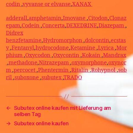
codin
,
vyvanse or elvanse
,
XANAX
adderall
,
amphetamin
,
Imovane
,
Citodon
,
Clonaz
epam
,
Codein
,
Concerta
,
DEXEDRINE
,
Diazepam
,
Didrex
benzfetamine
,
Hydromorphon
,
dolcontin
,
ecstas
y
,
Fentanyl
,
hydrocodone
,
Ketamine
,
Lyrica
,
Mor
phium
,
Oxycodon
,
Oxycontin
,
Kokain
,
Mandrax
,
methadone
,
Nitrazepam
,
oxymorphone
,
oxynor
m
,
percocet
,
Phentermin
,
Ritalin
,
Rohypnol
,
sob
ril
,
suboxone
,
subutex
,
TRADO
←
Subutex online kaufen mit Lieferung am
selben Tag
→
Subutex online kaufen