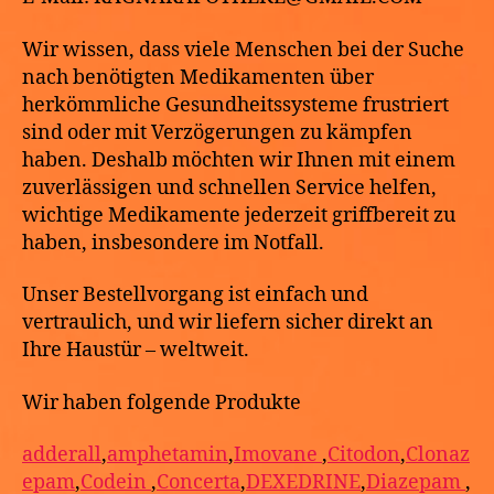
Wir wissen, dass viele Menschen bei der Suche
nach benötigten Medikamenten über
herkömmliche Gesundheitssysteme frustriert
sind oder mit Verzögerungen zu kämpfen
haben. Deshalb möchten wir Ihnen mit einem
zuverlässigen und schnellen Service helfen,
wichtige Medikamente jederzeit griffbereit zu
haben, insbesondere im Notfall.
Unser Bestellvorgang ist einfach und
vertraulich, und wir liefern sicher direkt an
Ihre Haustür – weltweit.
Wir haben folgende Produkte
adderall
,
amphetamin
,
Imovane
,
Citodon
,
Clonaz
epam
,
Codein
,
Concerta
,
DEXEDRINE
,
Diazepam
,