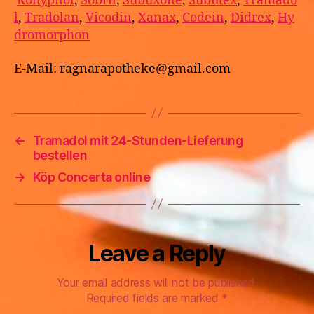
Rohypnol
,
Sobril
,
Subuxone
,
Subutex
,
Tramado
l
,
Tradolan
,
Vicodin
,
Xanax
,
Codein
,
Didrex
,
Hy
dromorphon
E-Mail: ragnarapotheke@gmail.com
←
Tramadol mit 24-Stunden-Lieferung
bestellen
→
Köp Concerta online
Leave a Reply
Your email address will not be published.
Required fields are marked
*