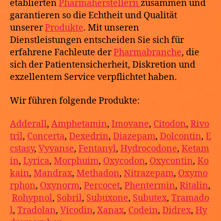
etablierten
Pharmaherstellern
zusammen und
garantieren so die Echtheit und Qualität
unserer
Produkte
. Mit unseren
Dienstleistungen entscheiden Sie sich für
erfahrene Fachleute der
Pharmabranche
, die
sich der Patientensicherheit, Diskretion und
exzellentem Service verpflichtet haben.
Wir führen folgende Produkte:
Adderall
,
Amphetamin
,
Imovane
,
Citodon
,
Rivo
tril
,
Concerta
,
Dexedrin
,
Diazepam
,
Dolcontin
,
E
cstasy
,
Vyvanse
,
Fentanyl
,
Hydrocodone
,
Ketam
in
,
Lyrica
,
Morphuim
,
Oxycodon
,
Oxycontin
,
Ko
kain
,
Mandrax
,
Methadon
,
Nitrazepam
,
Oxymo
rphon
,
Oxynorm
,
Percocet
,
Phentermin
,
Ritalin
,
Rohypnol
,
Sobril
,
Subuxone
,
Subutex
,
Tramado
l
,
Tradolan
,
Vicodin
,
Xanax
,
Codein
,
Didrex
,
Hy