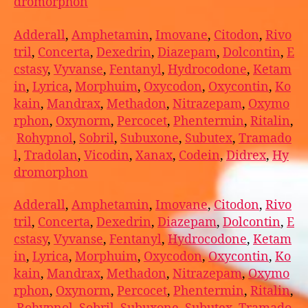
dromorphon
Adderall
,
Amphetamin
,
Imovane
,
Citodon
,
Rivo
tril
,
Concerta
,
Dexedrin
,
Diazepam
,
Dolcontin
,
E
cstasy
,
Vyvanse
,
Fentanyl
,
Hydrocodone
,
Ketam
in
,
Lyrica
,
Morphuim
,
Oxycodon
,
Oxycontin
,
Ko
kain
,
Mandrax
,
Methadon
,
Nitrazepam
,
Oxymo
rphon
,
Oxynorm
,
Percocet
,
Phentermin
,
Ritalin
,
Rohypnol
,
Sobril
,
Subuxone
,
Subutex
,
Tramado
l
,
Tradolan
,
Vicodin
,
Xanax
,
Codein
,
Didrex
,
Hy
dromorphon
Adderall
,
Amphetamin
,
Imovane
,
Citodon
,
Rivo
tril
,
Concerta
,
Dexedrin
,
Diazepam
,
Dolcontin
,
E
cstasy
,
Vyvanse
,
Fentanyl
,
Hydrocodone
,
Ketam
in
,
Lyrica
,
Morphuim
,
Oxycodon
,
Oxycontin
,
Ko
kain
,
Mandrax
,
Methadon
,
Nitrazepam
,
Oxymo
rphon
,
Oxynorm
,
Percocet
,
Phentermin
,
Ritalin
,