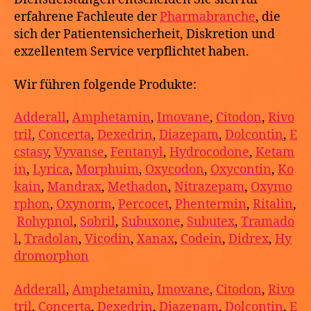
erfahrene Fachleute der
Pharmabranche
, die
sich der Patientensicherheit, Diskretion und
exzellentem Service verpflichtet haben.
Wir führen folgende Produkte:
Adderall
,
Amphetamin
,
Imovane
,
Citodon
,
Rivo
tril
,
Concerta
,
Dexedrin
,
Diazepam
,
Dolcontin
,
E
cstasy
,
Vyvanse
,
Fentanyl
,
Hydrocodone
,
Ketam
in
,
Lyrica
,
Morphuim
,
Oxycodon
,
Oxycontin
,
Ko
kain
,
Mandrax
,
Methadon
,
Nitrazepam
,
Oxymo
rphon
,
Oxynorm
,
Percocet
,
Phentermin
,
Ritalin
,
Rohypnol
,
Sobril
,
Subuxone
,
Subutex
,
Tramado
l
,
Tradolan
,
Vicodin
,
Xanax
,
Codein
,
Didrex
,
Hy
dromorphon
Adderall
,
Amphetamin
,
Imovane
,
Citodon
,
Rivo
tril
,
Concerta
,
Dexedrin
,
Diazepam
,
Dolcontin
,
E