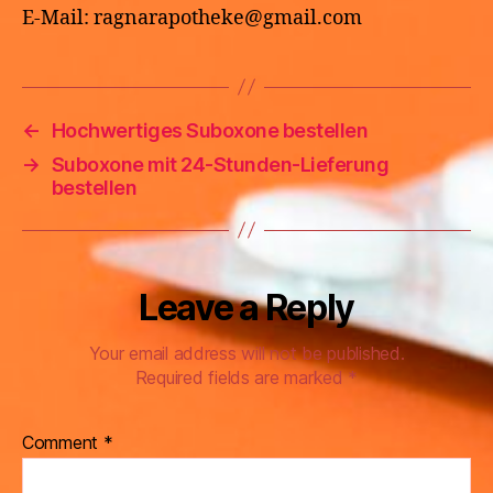
E-Mail: ragnarapotheke@gmail.com
←
Hochwertiges Suboxone bestellen
→
Suboxone mit 24-Stunden-Lieferung
bestellen
Leave a Reply
Your email address will not be published.
Required fields are marked
*
Comment
*