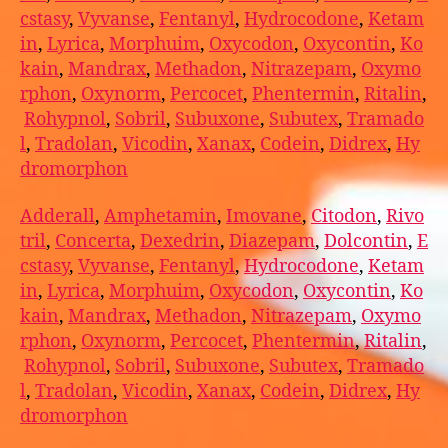
cstasy
,
Vyvanse
,
Fentanyl
,
Hydrocodone
,
Ketam
in
,
Lyrica
,
Morphuim
,
Oxycodon
,
Oxycontin
,
Ko
kain
,
Mandrax
,
Methadon
,
Nitrazepam
,
Oxymo
rphon
,
Oxynorm
,
Percocet
,
Phentermin
,
Ritalin
,
Rohypnol
,
Sobril
,
Subuxone
,
Subutex
,
Tramado
l
,
Tradolan
,
Vicodin
,
Xanax
,
Codein
,
Didrex
,
Hy
dromorphon
Adderall
,
Amphetamin
,
Imovane
,
Citodon
,
Rivo
tril
,
Concerta
,
Dexedrin
,
Diazepam
,
Dolcontin
,
E
cstasy
,
Vyvanse
,
Fentanyl
,
Hydrocodone
,
Ketam
in
,
Lyrica
,
Morphuim
,
Oxycodon
,
Oxycontin
,
Ko
kain
,
Mandrax
,
Methadon
,
Nitrazepam
,
Oxymo
rphon
,
Oxynorm
,
Percocet
,
Phentermin
,
Ritalin
,
Rohypnol
,
Sobril
,
Subuxone
,
Subutex
,
Tramado
l
,
Tradolan
,
Vicodin
,
Xanax
,
Codein
,
Didrex
,
Hy
dromorphon