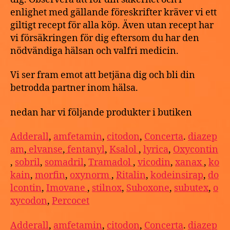
enlighet med gällande föreskrifter kräver vi ett
giltigt recept för alla köp. Även utan recept har
vi försäkringen för dig eftersom du har den
nödvändiga hälsan och valfri medicin.
Vi ser fram emot att betjäna dig och bli din
betrodda partner inom hälsa.
nedan har vi följande produkter i butiken
Adderall
,
amfetamin
,
citodon
,
Concerta
.
diazep
am
,
elvanse
,
fentanyl
,
Ksalol
,
lyrica
,
Oxycontin
,
sobril
,
somadril
,
Tramadol
,
vicodin
,
xanax
,
ko
kain
,
morfin
,
oxynorm
,
Ritalin
,
kodeinsirap
,
do
lcontin
,
Imovane
,
stilnox
,
Suboxone
,
subutex
,
o
xycodon
,
Percocet
Adderall
,
amfetamin
,
citodon
,
Concerta
.
diazep