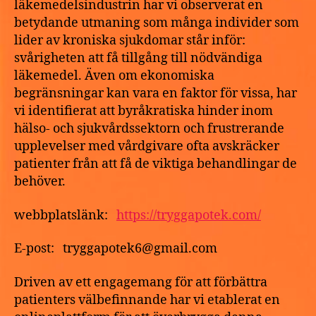
läkemedelsindustrin har vi observerat en
med
betydande utmaning som många individer som
leverans
lider av kroniska sjukdomar står inför:
nästa
svårigheten att få tillgång till nödvändiga
dag
läkemedel. Även om ekonomiska
begränsningar kan vara en faktor för vissa, har
vi identifierat att byråkratiska hinder inom
hälso- och sjukvårdssektorn och frustrerande
upplevelser med vårdgivare ofta avskräcker
patienter från att få de viktiga behandlingar de
behöver.
webbplatslänk:
https://tryggapotek.com/
E-post: tryggapotek6@gmail.com
Driven av ett engagemang för att förbättra
patienters välbefinnande har vi etablerat en