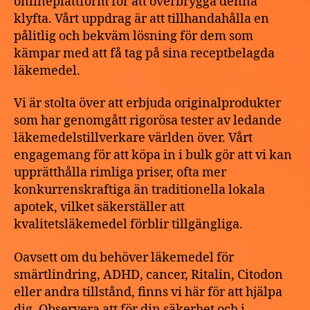
onlineplattform för att överbrygga denna
klyfta. Vårt uppdrag är att tillhandahålla en
pålitlig och bekväm lösning för dem som
kämpar med att få tag på sina receptbelagda
läkemedel.
Vi är stolta över att erbjuda originalprodukter
som har genomgått rigorösa tester av ledande
läkemedelstillverkare världen över. Vårt
engagemang för att köpa in i bulk gör att vi kan
upprätthålla rimliga priser, ofta mer
konkurrenskraftiga än traditionella lokala
apotek, vilket säkerställer att
kvalitetsläkemedel förblir tillgängliga.
Oavsett om du behöver läkemedel för
smärtlindring, ADHD, cancer, Ritalin, Citodon
eller andra tillstånd, finns vi här för att hjälpa
dig. Observera att för din säkerhet och i