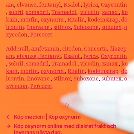
am
,
elvanse
,
fentanyl
,
Ksalol
,
lyrica
,
Oxycontin
,
sobril
,
somadril
,
Tramadol
,
vicodin
,
xanax
,
ko
kain
,
morfin
,
oxynorm
,
Ritalin
,
kodeinsirap
,
do
lcontin
,
Imovane
,
stilnox
,
Suboxone
,
subutex
,
o
xycodon
,
Percocet
Adderall
,
amfetamin
,
citodon
,
Concerta
.
diazep
am
,
elvanse
,
fentanyl
,
Ksalol
,
lyrica
,
Oxycontin
,
sobril
,
somadril
,
Tramadol
,
vicodin
,
xanax
,
ko
kain
,
morfin
,
oxynorm
,
Ritalin
,
kodeinsirap
,
do
lcontin
,
Imovane
,
stilnox
,
Suboxone
,
subutex
,
o
xycodon
,
Percocet
←
Köp medicin | Köp oxynorm
→
Köp oxynorm online med diskret frakt och
leverans nästa dag.