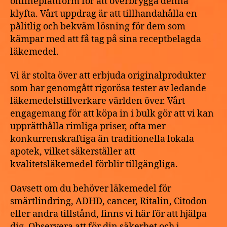
onlineplattform för att överbrygga denna
klyfta. Vårt uppdrag är att tillhandahålla en
pålitlig och bekväm lösning för dem som
kämpar med att få tag på sina receptbelagda
läkemedel.
Vi är stolta över att erbjuda originalprodukter
som har genomgått rigorösa tester av ledande
läkemedelstillverkare världen över. Vårt
engagemang för att köpa in i bulk gör att vi kan
upprätthålla rimliga priser, ofta mer
konkurrenskraftiga än traditionella lokala
apotek, vilket säkerställer att
kvalitetsläkemedel förblir tillgängliga.
Oavsett om du behöver läkemedel för
smärtlindring, ADHD, cancer, Ritalin, Citodon
eller andra tillstånd, finns vi här för att hjälpa
dig. Observera att för din säkerhet och i