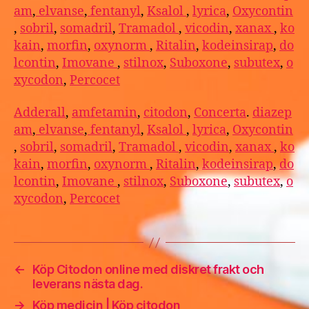
am
,
elvanse
,
fentanyl
,
Ksalol
,
lyrica
,
Oxycontin
,
sobril
,
somadril
,
Tramadol
,
vicodin
,
xanax
,
ko
kain
,
morfin
,
oxynorm
,
Ritalin
,
kodeinsirap
,
do
lcontin
,
Imovane
,
stilnox
,
Suboxone
,
subutex
,
o
xycodon
,
Percocet
Adderall
,
amfetamin
,
citodon
,
Concerta
.
diazep
am
,
elvanse
,
fentanyl
,
Ksalol
,
lyrica
,
Oxycontin
,
sobril
,
somadril
,
Tramadol
,
vicodin
,
xanax
,
ko
kain
,
morfin
,
oxynorm
,
Ritalin
,
kodeinsirap
,
do
lcontin
,
Imovane
,
stilnox
,
Suboxone
,
subutex
,
o
xycodon
,
Percocet
←
Köp Citodon online med diskret frakt och
leverans nästa dag.
→
Köp medicin | Köp citodon