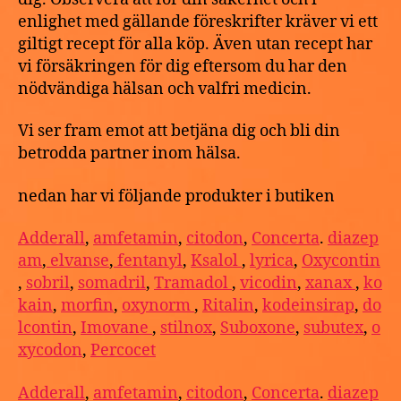
enlighet med gällande föreskrifter kräver vi ett
giltigt recept för alla köp. Även utan recept har
vi försäkringen för dig eftersom du har den
nödvändiga hälsan och valfri medicin.
Vi ser fram emot att betjäna dig och bli din
betrodda partner inom hälsa.
nedan har vi följande produkter i butiken
Adderall
,
amfetamin
,
citodon
,
Concerta
.
diazep
am
,
elvanse
,
fentanyl
,
Ksalol
,
lyrica
,
Oxycontin
,
sobril
,
somadril
,
Tramadol
,
vicodin
,
xanax
,
ko
kain
,
morfin
,
oxynorm
,
Ritalin
,
kodeinsirap
,
do
lcontin
,
Imovane
,
stilnox
,
Suboxone
,
subutex
,
o
xycodon
,
Percocet
Adderall
,
amfetamin
,
citodon
,
Concerta
.
diazep