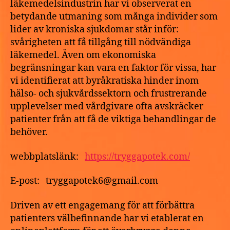
läkemedelsindustrin har vi observerat en
med
betydande utmaning som många individer som
leverans
lider av kroniska sjukdomar står inför:
nästa
svårigheten att få tillgång till nödvändiga
dag
läkemedel. Även om ekonomiska
begränsningar kan vara en faktor för vissa, har
vi identifierat att byråkratiska hinder inom
hälso- och sjukvårdssektorn och frustrerande
upplevelser med vårdgivare ofta avskräcker
patienter från att få de viktiga behandlingar de
behöver.
webbplatslänk:
https://tryggapotek.com/
E-post: tryggapotek6@gmail.com
Driven av ett engagemang för att förbättra
patienters välbefinnande har vi etablerat en