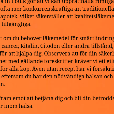
pa in i bulk gör att vi kan upprätthålla rimliga
, ofta mer konkurrenskraftiga än traditionell
 apotek, vilket säkerställer att kvalitetsläkem
 tillgängliga.
t om du behöver läkemedel för smärtlindring
cancer, Ritalin, Citodon eller andra tillstånd,
 för att hjälpa dig. Observera att för din säker
het med gällande föreskrifter kräver vi ett gilt
 för alla köp. Även utan recept har vi försäkr
g eftersom du har den nödvändiga hälsan och 
n.
 fram emot att betjäna dig och bli din betrodd
r inom hälsa.