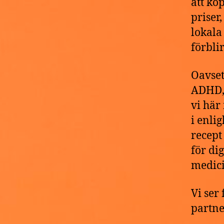
att kö
priser
lokala
förblir
Oavset
ADHD, 
vi här
i enlig
recept
för di
medici
Vi ser
partne