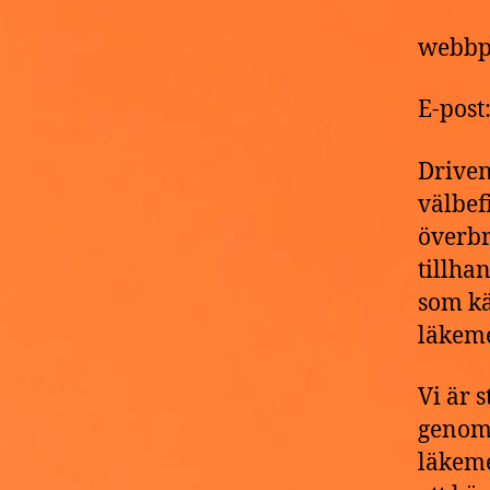
webbp
E-pos
Driven
välbef
överbr
tillha
som kä
läkeme
Vi är 
genomg
läkeme