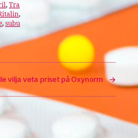
il
,
Tra
Ritalin
,
e
,
subu
le vilja veta priset på Oxynorm
→