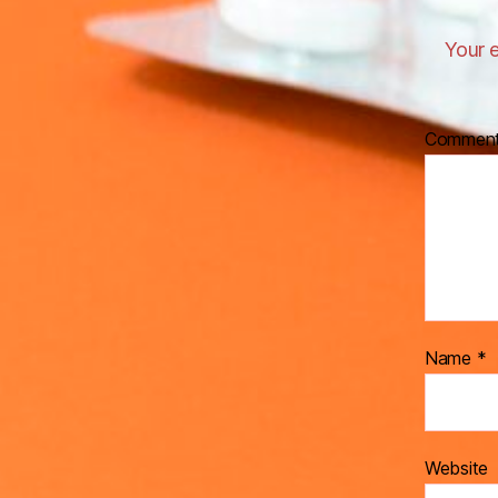
Your e
Commen
Name
*
Website