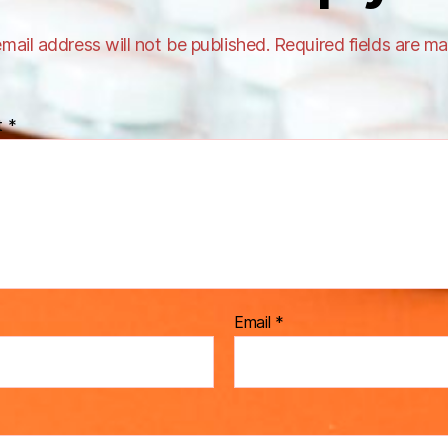
mail address will not be published.
Required fields are m
t
*
Email
*