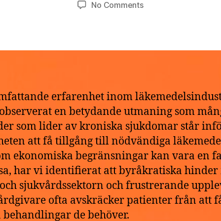
Post
Post
on
No Comments
t
,
author
date
Säljs
h
2
Oxynorm
e
0
utan
k
2
recept?
e
6
fattande erfarenhet inom läkemedelsindus
 observerat en betydande utmaning som mån
der som lider av kroniska sjukdomar står infö
heten att få tillgång till nödvändiga läkemede
m ekonomiska begränsningar kan vara en fa
ssa, har vi identifierat att byråkratiska hinde
 och sjukvårdssektorn och frustrerande upple
rdgivare ofta avskräcker patienter från att f
a behandlingar de behöver.