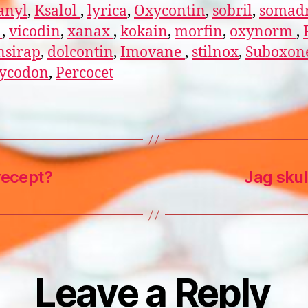
anyl
,
Ksalol
,
lyrica
,
Oxycontin
,
sobril
,
somadr
l
,
vicodin
,
xanax
,
kokain
,
morfin
,
oxynorm
,
nsirap
,
dolcontin
,
Imovane
,
stilnox
,
Suboxon
ycodon
,
Percocet
recept?
Jag skul
Leave a Reply