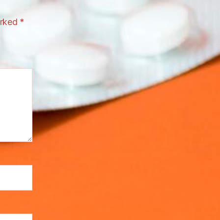
arked
*