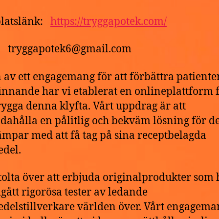
latslänk:
https://tryggapotek.com/
t: tryggapotek6@gmail.com
 av ett engagemang för att förbättra patiente
innande har vi etablerat en onlineplattform f
ygga denna klyfta. Vårt uppdrag är att
ndahålla en pålitlig och bekväm lösning för 
mpar med att få tag på sina receptbelagda
del.
stolta över att erbjuda originalprodukter som 
ått rigorösa tester av ledande
delstillverkare världen över. Vårt engagema