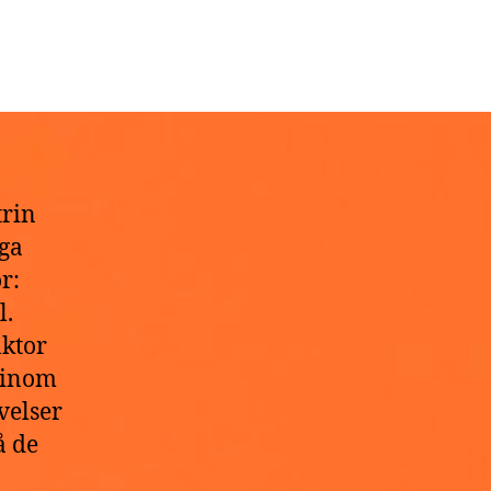
trin
ga
r:
l.
ktor
r inom
velser
å de