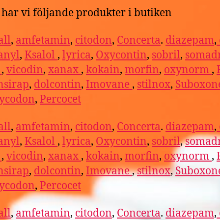
har vi följande produkter i butiken
ll
,
amfetamin
,
citodon
,
Concerta
.
diazepam
,
anyl
,
Ksalol
,
lyrica
,
Oxycontin
,
sobril
,
somadr
l
,
vicodin
,
xanax
,
kokain
,
morfin
,
oxynorm
,
nsirap
,
dolcontin
,
Imovane
,
stilnox
,
Suboxon
ycodon
,
Percocet
ll
,
amfetamin
,
citodon
,
Concerta
.
diazepam
,
anyl
,
Ksalol
,
lyrica
,
Oxycontin
,
sobril
,
somadr
l
,
vicodin
,
xanax
,
kokain
,
morfin
,
oxynorm
,
nsirap
,
dolcontin
,
Imovane
,
stilnox
,
Suboxon
ycodon
,
Percocet
ll
,
amfetamin
,
citodon
,
Concerta
.
diazepam
,