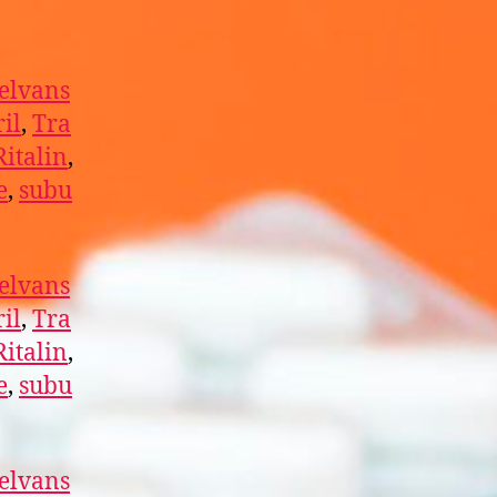
elvans
il
,
Tra
Ritalin
,
e
,
subu
elvans
il
,
Tra
Ritalin
,
e
,
subu
elvans