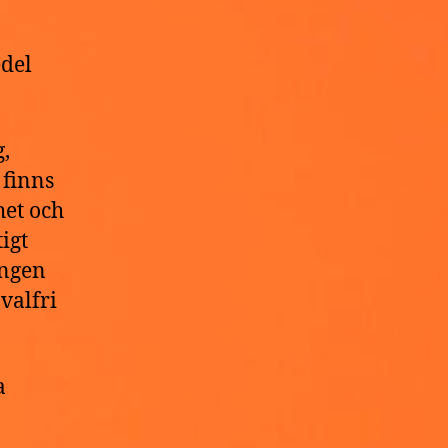
a
edel
,
 finns
het och
igt
ingen
valfri
a