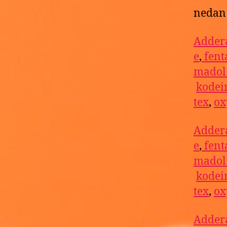
nedan 
Addera
e
,
fent
mado
kodei
tex
,
ox
Addera
e
,
fent
mado
kodei
tex
,
ox
Addera