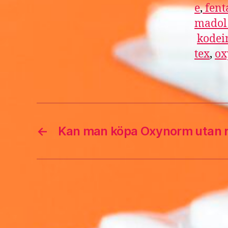
e
,
fent
mado
kodei
tex
,
ox
←
Kan man köpa Oxynorm utan 