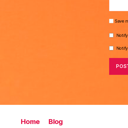
Save m
Notif
Notif
Home
Blog