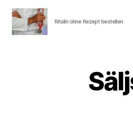
Ritalin ohne Rezept bestellen
turvallinenapteekki
Säl
U
Categories
N
C
A
T
E
G
O
R
I
Z
E