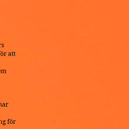
rs
ör att
dem
har
ng för