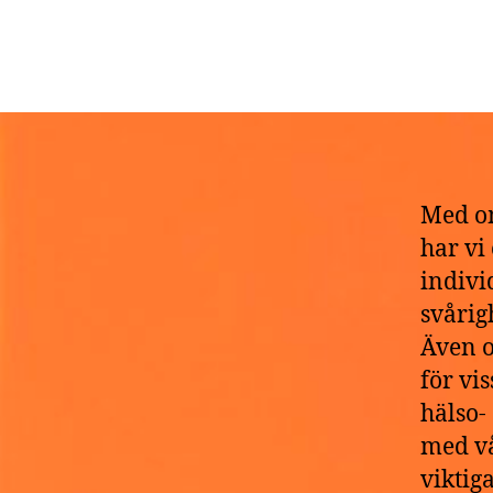
D
Med om
har vi
indivi
svårig
Även o
för vi
hälso-
med vå
viktig