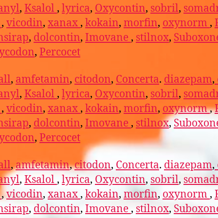
anyl
,
Ksalol
,
lyrica
,
Oxycontin
,
sobril
,
somadr
l
,
vicodin
,
xanax
,
kokain
,
morfin
,
oxynorm
,
nsirap
,
dolcontin
,
Imovane
,
stilnox
,
Suboxon
ycodon
,
Percocet
ll
,
amfetamin
,
citodon
,
Concerta
.
diazepam
,
anyl
,
Ksalol
,
lyrica
,
Oxycontin
,
sobril
,
somadr
l
,
vicodin
,
xanax
,
kokain
,
morfin
,
oxynorm
,
nsirap
,
dolcontin
,
Imovane
,
stilnox
,
Suboxon
ycodon
,
Percocet
ll
,
amfetamin
,
citodon
,
Concerta
.
diazepam
,
anyl
,
Ksalol
,
lyrica
,
Oxycontin
,
sobril
,
somadr
l
,
vicodin
,
xanax
,
kokain
,
morfin
,
oxynorm
,
nsirap
,
dolcontin
,
Imovane
,
stilnox
,
Suboxon