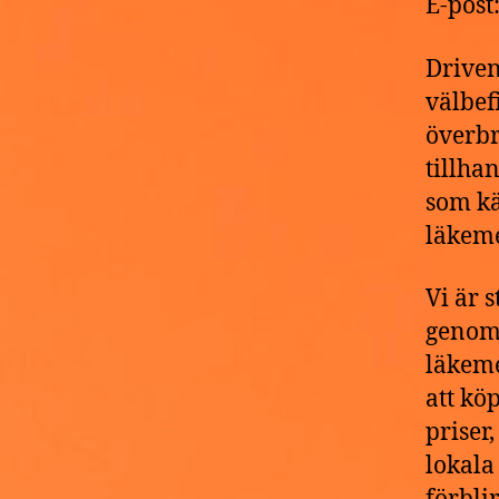
E-pos
Driven
välbef
överbr
tillha
som kä
läkeme
Vi är 
genomg
läkeme
att kö
priser
lokala