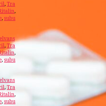
il
,
Tra
Ritalin
,
e
,
subu
elvans
il
,
Tra
Ritalin
,
e
,
subu
elvans
il
,
Tra
Ritalin
,
e
,
subu