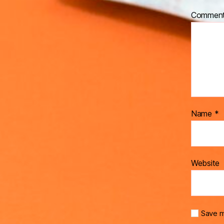
Commen
Name
*
Website
Save m