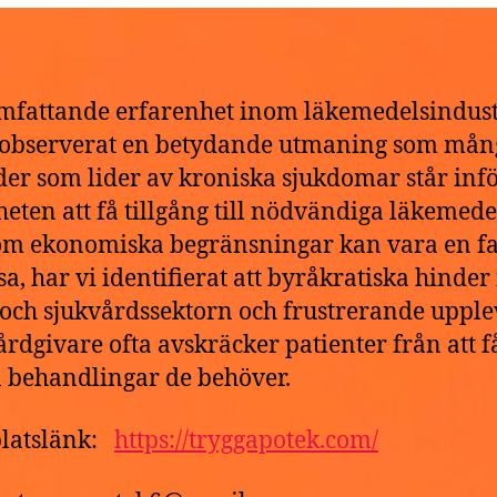
e
6
fattande erfarenhet inom läkemedelsindus
 observerat en betydande utmaning som mån
der som lider av kroniska sjukdomar står infö
heten att få tillgång till nödvändiga läkemede
m ekonomiska begränsningar kan vara en fa
ssa, har vi identifierat att byråkratiska hinde
 och sjukvårdssektorn och frustrerande upple
rdgivare ofta avskräcker patienter från att f
a behandlingar de behöver.
latslänk:
https://tryggapotek.com/