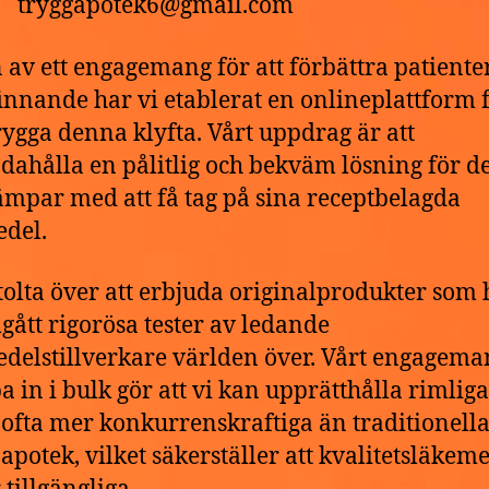
t: tryggapotek6@gmail.com
 av ett engagemang för att förbättra patiente
innande har vi etablerat en onlineplattform f
ygga denna klyfta. Vårt uppdrag är att
ndahålla en pålitlig och bekväm lösning för 
mpar med att få tag på sina receptbelagda
del.
stolta över att erbjuda originalprodukter som 
ått rigorösa tester av ledande
delstillverkare världen över. Vårt engagema
pa in i bulk gör att vi kan upprätthålla rimliga
, ofta mer konkurrenskraftiga än traditionell
 apotek, vilket säkerställer att kvalitetsläkem