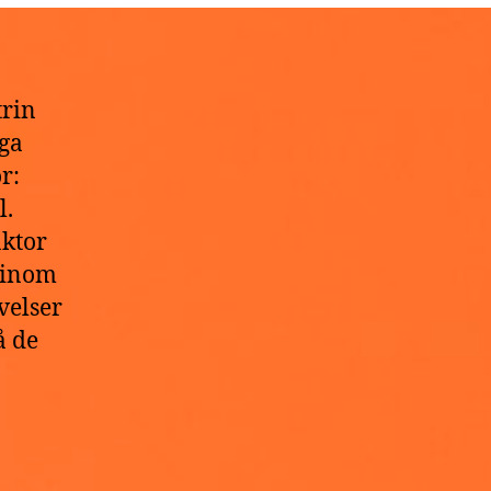
trin
ga
r:
l.
ktor
r inom
velser
å de