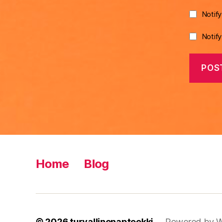
Notif
Notif
Home
Blog
© 2026
turvallinenapteekki
Powered by W