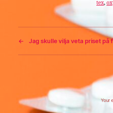
tex
,
ox
←
Jag skulle vilja veta priset på
Your e