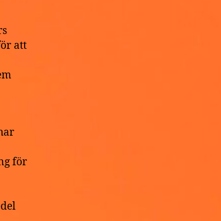
rs
ör att
dem
har
ng för
a
edel