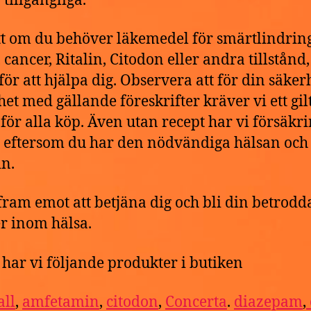
 tillgängliga.
t om du behöver läkemedel för smärtlindring
cancer, Ritalin, Citodon eller andra tillstånd,
 för att hjälpa dig. Observera att för din säker
het med gällande föreskrifter kräver vi ett gilt
 för alla köp. Även utan recept har vi försäkr
g eftersom du har den nödvändiga hälsan och 
n.
 fram emot att betjäna dig och bli din betrodd
r inom hälsa.
har vi följande produkter i butiken
ll
,
amfetamin
,
citodon
,
Concerta
.
diazepam
,