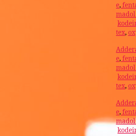
e
,
fent
mado
kodei
tex
,
ox
Addera
e
,
fent
mado
kodei
tex
,
ox
Addera
e
,
fent
mado
kodei