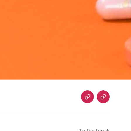
Home
Blog
To the top
↑