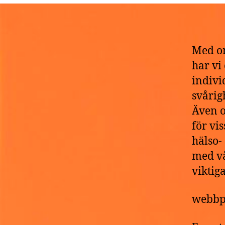
D
Med om
har vi
indivi
svårig
Även o
för vi
hälso-
med vå
viktig
webbp