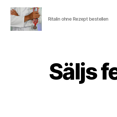
Ritalin ohne Rezept bestellen
turvallinenapteekki
Säljs f
U
Categories
N
C
A
T
E
G
O
R
I
Z
E