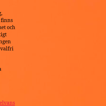
,
 finns
het och
igt
ingen
valfri
a
elvans