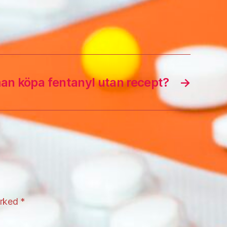
an köpa fentanyl utan recept?
→
arked
*