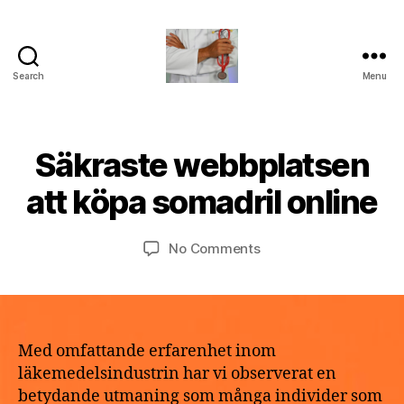
Search
Menu
turvallinenapteekki
B
Säkraste webbplatsen
Categories
U
M
y
N
a
C
a
att köpa somadril online
y
A
p
T
2
o
E
9,
Post
Post
G
on
No Comments
t
2
author
date
O
Säkraste
h
R
0
webbplatsen
e
I
2
att
k
Z
6
E
köpa
e
D
somadril
Med omfattande erfarenhet inom
online
läkemedelsindustrin har vi observerat en
betydande utmaning som många individer som