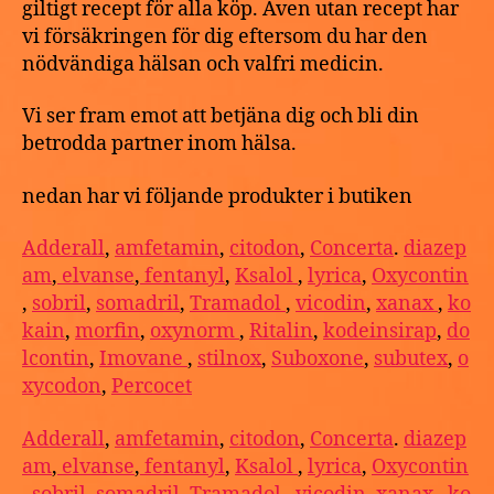
giltigt recept för alla köp. Även utan recept har
vi försäkringen för dig eftersom du har den
nödvändiga hälsan och valfri medicin.
Vi ser fram emot att betjäna dig och bli din
betrodda partner inom hälsa.
nedan har vi följande produkter i butiken
Adderall
,
amfetamin
,
citodon
,
Concerta
.
diazep
am
,
elvanse
,
fentanyl
,
Ksalol
,
lyrica
,
Oxycontin
,
sobril
,
somadril
,
Tramadol
,
vicodin
,
xanax
,
ko
kain
,
morfin
,
oxynorm
,
Ritalin
,
kodeinsirap
,
do
lcontin
,
Imovane
,
stilnox
,
Suboxone
,
subutex
,
o
xycodon
,
Percocet
Adderall
,
amfetamin
,
citodon
,
Concerta
.
diazep
am
,
elvanse
,
fentanyl
,
Ksalol
,
lyrica
,
Oxycontin