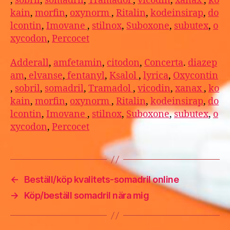
,
sobril
,
somadril
,
Tramadol
,
vicodin
,
xanax
,
ko
kain
,
morfin
,
oxynorm
,
Ritalin
,
kodeinsirap
,
do
lcontin
,
Imovane
,
stilnox
,
Suboxone
,
subutex
,
o
xycodon
,
Percocet
Adderall
,
amfetamin
,
citodon
,
Concerta
.
diazep
am
,
elvanse
,
fentanyl
,
Ksalol
,
lyrica
,
Oxycontin
,
sobril
,
somadril
,
Tramadol
,
vicodin
,
xanax
,
ko
kain
,
morfin
,
oxynorm
,
Ritalin
,
kodeinsirap
,
do
lcontin
,
Imovane
,
stilnox
,
Suboxone
,
subutex
,
o
xycodon
,
Percocet
←
Beställ/köp kvalitets-somadril online
→
Köp/beställ somadril nära mig