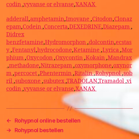
codin
,
vyvanse or elvanse
,
XANAX
adderall
,
amphetamin
,
Imovane
,
Citodon
,
Clonaz
epam
,
Codein
,
Concerta
,
DEXEDRINE
,
Diazepam
,
Didrex
benzfetamine
,
Hydromorphon
,
dolcontin
,
ecstas
y
,
Fentanyl
,
hydrocodone
,
Ketamine
,
Lyrica
,
Mor
phium
,
Oxycodon
,
Oxycontin
,
Kokain
,
Mandrax
,
methadone
,
Nitrazepam
,
oxymorphone
,
oxynor
m
,
percocet
,
Phentermin
,
Ritalin
,
Rohypnol
,
sob
ril
,
suboxone
,
subutex
,
TRADOLAN
,
Tramadol
,
vi
codin
,
vyvanse or elvanse
,
XANAX
←
Rohypnol online bestellen
→
Rohypnol bestellen