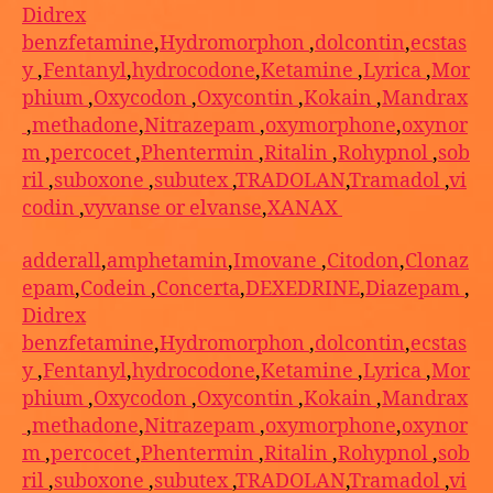
Didrex
benzfetamine
,
Hydromorphon
,
dolcontin
,
ecstas
y
,
Fentanyl
,
hydrocodone
,
Ketamine
,
Lyrica
,
Mor
phium
,
Oxycodon
,
Oxycontin
,
Kokain
,
Mandrax
,
methadone
,
Nitrazepam
,
oxymorphone
,
oxynor
m
,
percocet
,
Phentermin
,
Ritalin
,
Rohypnol
,
sob
ril
,
suboxone
,
subutex
,
TRADOLAN
,
Tramadol
,
vi
codin
,
vyvanse or elvanse
,
XANAX
adderall
,
amphetamin
,
Imovane
,
Citodon
,
Clonaz
epam
,
Codein
,
Concerta
,
DEXEDRINE
,
Diazepam
,
Didrex
benzfetamine
,
Hydromorphon
,
dolcontin
,
ecstas
y
,
Fentanyl
,
hydrocodone
,
Ketamine
,
Lyrica
,
Mor
phium
,
Oxycodon
,
Oxycontin
,
Kokain
,
Mandrax
,
methadone
,
Nitrazepam
,
oxymorphone
,
oxynor
m
,
percocet
,
Phentermin
,
Ritalin
,
Rohypnol
,
sob
ril
,
suboxone
,
subutex
,
TRADOLAN
,
Tramadol
,
vi