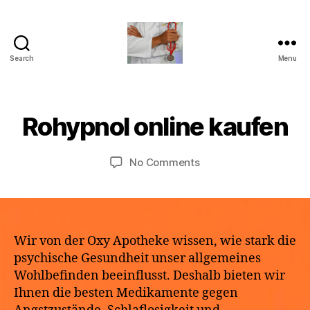
Search
Menu
turvallinenapteekki
B
M
y
a
a
Rohypnol online kaufen
Categories
U
y
N
p
2
C
o
A
9,
Post
Post
on
No Comments
t
T
2
author
date
Rohypnol
h
E
0
G
online
e
2
O
kaufen
k
R
6
e
I
Z
Wir von der Oxy Apotheke wissen, wie stark die
E
psychische Gesundheit unser allgemeines
D
Wohlbefinden beeinflusst. Deshalb bieten wir
Ihnen die besten Medikamente gegen