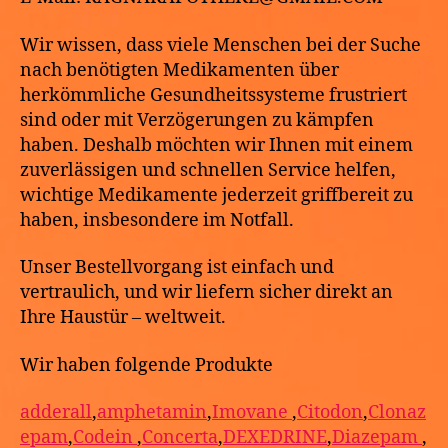
Wir wissen, dass viele Menschen bei der Suche
nach benötigten Medikamenten über
herkömmliche Gesundheitssysteme frustriert
sind oder mit Verzögerungen zu kämpfen
haben. Deshalb möchten wir Ihnen mit einem
zuverlässigen und schnellen Service helfen,
wichtige Medikamente jederzeit griffbereit zu
haben, insbesondere im Notfall.
Unser Bestellvorgang ist einfach und
vertraulich, und wir liefern sicher direkt an
Ihre Haustür – weltweit.
Wir haben folgende Produkte
adderall
,
amphetamin
,
Imovane
,
Citodon
,
Clonaz
epam
,
Codein
,
Concerta
,
DEXEDRINE
,
Diazepam
,