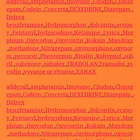
adderall
,
amphetamin
,
Imovane
,
Citodon
,
Clonaz
epam
,
Codein
,
Concerta
,
DEXEDRINE
,
Diazepam
,
Didrex
benzfetamine
,
Hydromorphon
,
dolcontin
,
ecstas
y
,
Fentanyl
,
hydrocodone
,
Ketamine
,
Lyrica
,
Mor
phium
,
Oxycodon
,
Oxycontin
,
Kokain
,
Mandrax
,
methadone
,
Nitrazepam
,
oxymorphone
,
oxynor
m
,
percocet
,
Phentermin
,
Ritalin
,
Rohypnol
,
sob
ril
,
suboxone
,
subutex
,
TRADOLAN
,
Tramadol
,
vi
codin
,
vyvanse or elvanse
,
XANAX
adderall
,
amphetamin
,
Imovane
,
Citodon
,
Clonaz
epam
,
Codein
,
Concerta
,
DEXEDRINE
,
Diazepam
,
Didrex
benzfetamine
,
Hydromorphon
,
dolcontin
,
ecstas
y
,
Fentanyl
,
hydrocodone
,
Ketamine
,
Lyrica
,
Mor
phium
,
Oxycodon
,
Oxycontin
,
Kokain
,
Mandrax
,
methadone
,
Nitrazepam
,
oxymorphone
,
oxynor