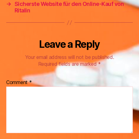
→
Sicherste Website für den Online-Kauf von
Ritalin
Leave a Reply
Your email address will not be published.
Required fields are marked
*
Comment
*