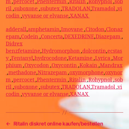
m
,
percocet
,
Phentermin
,
Ritalin
,
Rohypnol
,
sob
ril
,
suboxone
,
subutex
,
TRADOLAN
,
Tramadol
,
vi
codin
,
vyvanse or elvanse
,
XANAX
adderall
,
amphetamin
,
Imovane
,
Citodon
,
Clonaz
epam
,
Codein
,
Concerta
,
DEXEDRINE
,
Diazepam
,
Didrex
benzfetamine
,
Hydromorphon
,
dolcontin
,
ecstas
y
,
Fentanyl
,
hydrocodone
,
Ketamine
,
Lyrica
,
Mor
phium
,
Oxycodon
,
Oxycontin
,
Kokain
,
Mandrax
,
methadone
,
Nitrazepam
,
oxymorphone
,
oxynor
m
,
percocet
,
Phentermin
,
Ritalin
,
Rohypnol
,
sob
ril
,
suboxone
,
subutex
,
TRADOLAN
,
Tramadol
,
vi
codin
,
vyvanse or elvanse
,
XANAX
←
Ritalin diskret online kaufen/bestellen