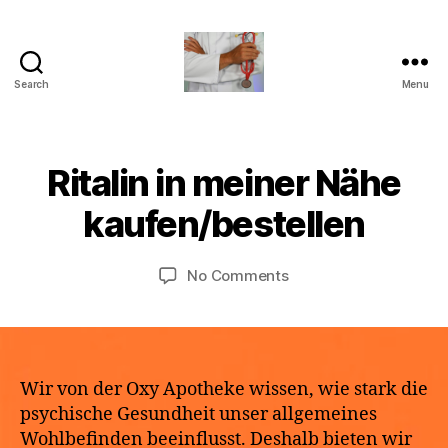
Search
Menu
turvallinenapteekki
B
Ritalin in meiner Nähe
Categories
U
M
y
N
a
C
a
kaufen/bestellen
y
A
p
T
2
o
E
9,
Post
Post
G
on
No Comments
t
2
author
date
O
Ritalin
h
R
0
in
e
I
2
meiner
k
Z
6
E
Nähe
e
D
kaufen/bestellen
Wir von der Oxy Apotheke wissen, wie stark die
psychische Gesundheit unser allgemeines
Wohlbefinden beeinflusst. Deshalb bieten wir