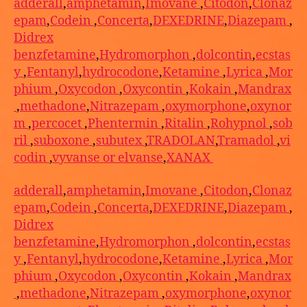
adderall
,
amphetamin
,
Imovane
,
Citodon
,
Clonaz
epam
,
Codein
,
Concerta
,
DEXEDRINE
,
Diazepam
,
Didrex
benzfetamine
,
Hydromorphon
,
dolcontin
,
ecstas
y
,
Fentanyl
,
hydrocodone
,
Ketamine
,
Lyrica
,
Mor
phium
,
Oxycodon
,
Oxycontin
,
Kokain
,
Mandrax
,
methadone
,
Nitrazepam
,
oxymorphone
,
oxynor
m
,
percocet
,
Phentermin
,
Ritalin
,
Rohypnol
,
sob
ril
,
suboxone
,
subutex
,
TRADOLAN
,
Tramadol
,
vi
codin
,
vyvanse or elvanse
,
XANAX
adderall
,
amphetamin
,
Imovane
,
Citodon
,
Clonaz
epam
,
Codein
,
Concerta
,
DEXEDRINE
,
Diazepam
,
Didrex
benzfetamine
,
Hydromorphon
,
dolcontin
,
ecstas
y
,
Fentanyl
,
hydrocodone
,
Ketamine
,
Lyrica
,
Mor
phium
,
Oxycodon
,
Oxycontin
,
Kokain
,
Mandrax
,
methadone
,
Nitrazepam
,
oxymorphone
,
oxynor