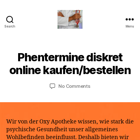
Search
Menu
turvallinenapteekki
B
Phentermine diskret
Categories
U
M
y
N
a
C
a
online kaufen/bestellen
y
A
p
T
2
o
E
9,
Post
Post
G
on
No Comments
t
2
author
date
O
Phentermine
h
R
0
diskret
e
I
2
online
k
Z
6
E
kaufen/bestellen
e
D
Wir von der Oxy Apotheke wissen, wie stark die
psychische Gesundheit unser allgemeines
Wohlbefinden beeinflusst. Deshalb bieten wir