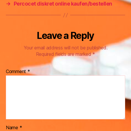
→
Percocet diskret online kaufen/bestellen
Leave a Reply
Your email address will not be published.
Required fields are marked
*
Comment
*
Name
*