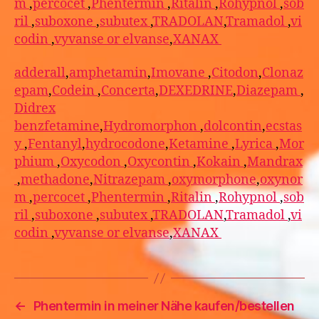
m
,
percocet
,
Phentermin
,
Ritalin
,
Rohypnol
,
sob
ril
,
suboxone
,
subutex
,
TRADOLAN
,
Tramadol
,
vi
codin
,
vyvanse or elvanse
,
XANAX
adderall
,
amphetamin
,
Imovane
,
Citodon
,
Clonaz
epam
,
Codein
,
Concerta
,
DEXEDRINE
,
Diazepam
,
Didrex
benzfetamine
,
Hydromorphon
,
dolcontin
,
ecstas
y
,
Fentanyl
,
hydrocodone
,
Ketamine
,
Lyrica
,
Mor
phium
,
Oxycodon
,
Oxycontin
,
Kokain
,
Mandrax
,
methadone
,
Nitrazepam
,
oxymorphone
,
oxynor
m
,
percocet
,
Phentermin
,
Ritalin
,
Rohypnol
,
sob
ril
,
suboxone
,
subutex
,
TRADOLAN
,
Tramadol
,
vi
codin
,
vyvanse or elvanse
,
XANAX
←
Phentermin in meiner Nähe kaufen/bestellen