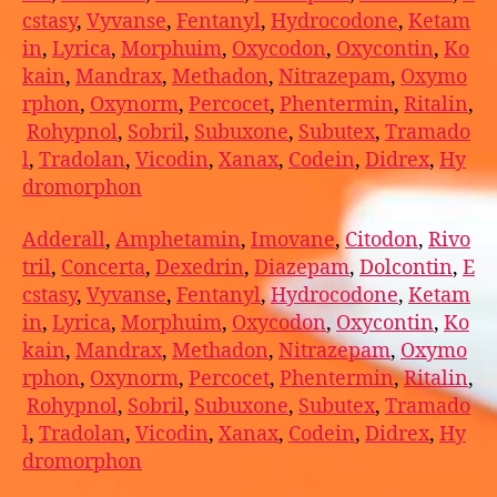
cstasy
,
Vyvanse
,
Fentanyl
,
Hydrocodone
,
Ketam
in
,
Lyrica
,
Morphuim
,
Oxycodon
,
Oxycontin
,
Ko
kain
,
Mandrax
,
Methadon
,
Nitrazepam
,
Oxymo
rphon
,
Oxynorm
,
Percocet
,
Phentermin
,
Ritalin
,
Rohypnol
,
Sobril
,
Subuxone
,
Subutex
,
Tramado
l
,
Tradolan
,
Vicodin
,
Xanax
,
Codein
,
Didrex
,
Hy
dromorphon
Adderall
,
Amphetamin
,
Imovane
,
Citodon
,
Rivo
tril
,
Concerta
,
Dexedrin
,
Diazepam
,
Dolcontin
,
E
cstasy
,
Vyvanse
,
Fentanyl
,
Hydrocodone
,
Ketam
in
,
Lyrica
,
Morphuim
,
Oxycodon
,
Oxycontin
,
Ko
kain
,
Mandrax
,
Methadon
,
Nitrazepam
,
Oxymo
rphon
,
Oxynorm
,
Percocet
,
Phentermin
,
Ritalin
,
Rohypnol
,
Sobril
,
Subuxone
,
Subutex
,
Tramado
l
,
Tradolan
,
Vicodin
,
Xanax
,
Codein
,
Didrex
,
Hy
dromorphon