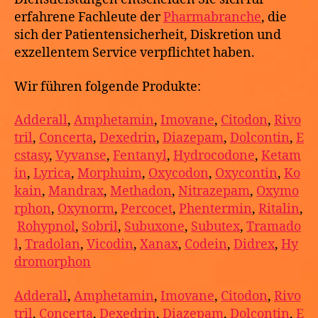
erfahrene Fachleute der
Pharmabranche
, die
sich der Patientensicherheit, Diskretion und
exzellentem Service verpflichtet haben.
Wir führen folgende Produkte:
Adderall
,
Amphetamin
,
Imovane
,
Citodon
,
Rivo
tril
,
Concerta
,
Dexedrin
,
Diazepam
,
Dolcontin
,
E
cstasy
,
Vyvanse
,
Fentanyl
,
Hydrocodone
,
Ketam
in
,
Lyrica
,
Morphuim
,
Oxycodon
,
Oxycontin
,
Ko
kain
,
Mandrax
,
Methadon
,
Nitrazepam
,
Oxymo
rphon
,
Oxynorm
,
Percocet
,
Phentermin
,
Ritalin
,
Rohypnol
,
Sobril
,
Subuxone
,
Subutex
,
Tramado
l
,
Tradolan
,
Vicodin
,
Xanax
,
Codein
,
Didrex
,
Hy
dromorphon
Adderall
,
Amphetamin
,
Imovane
,
Citodon
,
Rivo
tril
,
Concerta
,
Dexedrin
,
Diazepam
,
Dolcontin
,
E