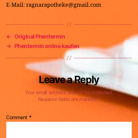
E-Mail: ragnarapotheke@gmail.com
←
Original Phentermin
→
Phentermin online kaufen
Leave a Reply
Your email address will not be published.
Required fields are marked
*
Comment
*