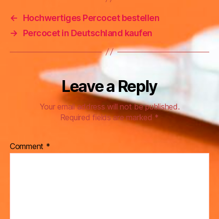
←
Hochwertiges Percocet bestellen
→
Percocet in Deutschland kaufen
Leave a Reply
Your email address will not be published.
Required fields are marked
*
Comment
*