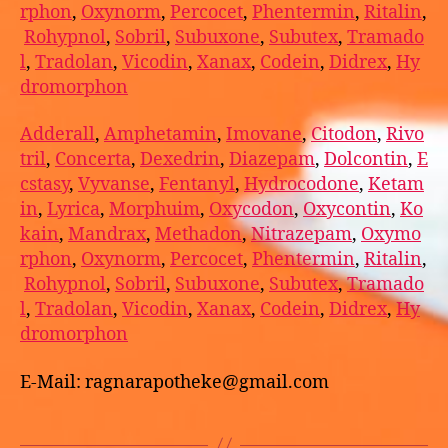
rphon
,
Oxynorm
,
Percocet
,
Phentermin
,
Ritalin
,
Rohypnol
,
Sobril
,
Subuxone
,
Subutex
,
Tramado
l
,
Tradolan
,
Vicodin
,
Xanax
,
Codein
,
Didrex
,
Hy
dromorphon
Adderall
,
Amphetamin
,
Imovane
,
Citodon
,
Rivo
tril
,
Concerta
,
Dexedrin
,
Diazepam
,
Dolcontin
,
E
cstasy
,
Vyvanse
,
Fentanyl
,
Hydrocodone
,
Ketam
in
,
Lyrica
,
Morphuim
,
Oxycodon
,
Oxycontin
,
Ko
kain
,
Mandrax
,
Methadon
,
Nitrazepam
,
Oxymo
rphon
,
Oxynorm
,
Percocet
,
Phentermin
,
Ritalin
,
Rohypnol
,
Sobril
,
Subuxone
,
Subutex
,
Tramado
l
,
Tradolan
,
Vicodin
,
Xanax
,
Codein
,
Didrex
,
Hy
dromorphon
E-Mail: ragnarapotheke@gmail.com