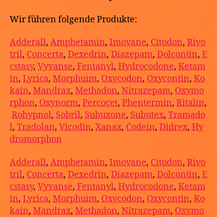
Wir führen folgende Produkte:
Adderall
,
Amphetamin
,
Imovane
,
Citodon
,
Rivo
tril
,
Concerta
,
Dexedrin
,
Diazepam
,
Dolcontin
,
E
cstasy
,
Vyvanse
,
Fentanyl
,
Hydrocodone
,
Ketam
in
,
Lyrica
,
Morphuim
,
Oxycodon
,
Oxycontin
,
Ko
kain
,
Mandrax
,
Methadon
,
Nitrazepam
,
Oxymo
rphon
,
Oxynorm
,
Percocet
,
Phentermin
,
Ritalin
,
Rohypnol
,
Sobril
,
Subuxone
,
Subutex
,
Tramado
l
,
Tradolan
,
Vicodin
,
Xanax
,
Codein
,
Didrex
,
Hy
dromorphon
Adderall
,
Amphetamin
,
Imovane
,
Citodon
,
Rivo
tril
,
Concerta
,
Dexedrin
,
Diazepam
,
Dolcontin
,
E
cstasy
,
Vyvanse
,
Fentanyl
,
Hydrocodone
,
Ketam
in
,
Lyrica
,
Morphuim
,
Oxycodon
,
Oxycontin
,
Ko
kain
,
Mandrax
,
Methadon
,
Nitrazepam
,
Oxymo