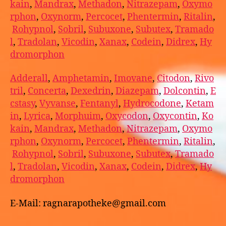
kain
,
Mandrax
,
Methadon
,
Nitrazepam
,
Oxymo
rphon
,
Oxynorm
,
Percocet
,
Phentermin
,
Ritalin
,
Rohypnol
,
Sobril
,
Subuxone
,
Subutex
,
Tramado
l
,
Tradolan
,
Vicodin
,
Xanax
,
Codein
,
Didrex
,
Hy
dromorphon
Adderall
,
Amphetamin
,
Imovane
,
Citodon
,
Rivo
tril
,
Concerta
,
Dexedrin
,
Diazepam
,
Dolcontin
,
E
cstasy
,
Vyvanse
,
Fentanyl
,
Hydrocodone
,
Ketam
in
,
Lyrica
,
Morphuim
,
Oxycodon
,
Oxycontin
,
Ko
kain
,
Mandrax
,
Methadon
,
Nitrazepam
,
Oxymo
rphon
,
Oxynorm
,
Percocet
,
Phentermin
,
Ritalin
,
Rohypnol
,
Sobril
,
Subuxone
,
Subutex
,
Tramado
l
,
Tradolan
,
Vicodin
,
Xanax
,
Codein
,
Didrex
,
Hy
dromorphon
E-Mail: ragnarapotheke@gmail.com