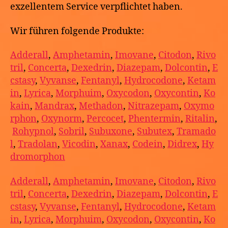
exzellentem Service verpflichtet haben.
Wir führen folgende Produkte:
Adderall
,
Amphetamin
,
Imovane
,
Citodon
,
Rivo
tril
,
Concerta
,
Dexedrin
,
Diazepam
,
Dolcontin
,
E
cstasy
,
Vyvanse
,
Fentanyl
,
Hydrocodone
,
Ketam
in
,
Lyrica
,
Morphuim
,
Oxycodon
,
Oxycontin
,
Ko
kain
,
Mandrax
,
Methadon
,
Nitrazepam
,
Oxymo
rphon
,
Oxynorm
,
Percocet
,
Phentermin
,
Ritalin
,
Rohypnol
,
Sobril
,
Subuxone
,
Subutex
,
Tramado
l
,
Tradolan
,
Vicodin
,
Xanax
,
Codein
,
Didrex
,
Hy
dromorphon
Adderall
,
Amphetamin
,
Imovane
,
Citodon
,
Rivo
tril
,
Concerta
,
Dexedrin
,
Diazepam
,
Dolcontin
,
E
cstasy
,
Vyvanse
,
Fentanyl
,
Hydrocodone
,
Ketam
in
,
Lyrica
,
Morphuim
,
Oxycodon
,
Oxycontin
,
Ko