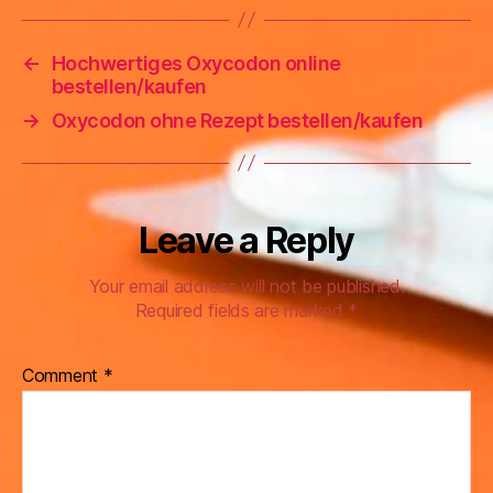
←
Hochwertiges Oxycodon online
bestellen/kaufen
→
Oxycodon ohne Rezept bestellen/kaufen
Leave a Reply
Your email address will not be published.
Required fields are marked
*
Comment
*