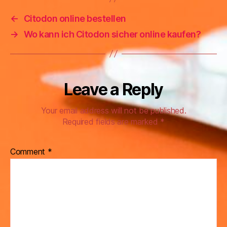
←
Citodon online bestellen
→
Wo kann ich Citodon sicher online kaufen?
Leave a Reply
Your email address will not be published.
Required fields are marked
*
Comment
*