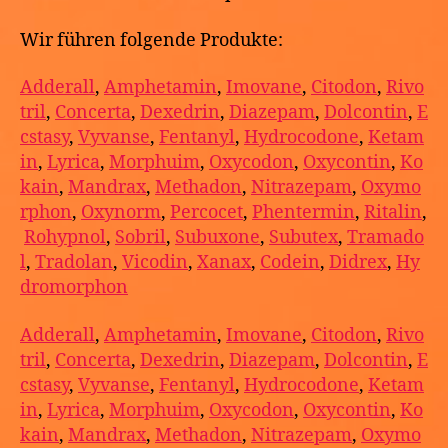
Wir führen folgende Produkte:
Adderall
,
Amphetamin
,
Imovane
,
Citodon
,
Rivo
tril
,
Concerta
,
Dexedrin
,
Diazepam
,
Dolcontin
,
E
cstasy
,
Vyvanse
,
Fentanyl
,
Hydrocodone
,
Ketam
in
,
Lyrica
,
Morphuim
,
Oxycodon
,
Oxycontin
,
Ko
kain
,
Mandrax
,
Methadon
,
Nitrazepam
,
Oxymo
rphon
,
Oxynorm
,
Percocet
,
Phentermin
,
Ritalin
,
Rohypnol
,
Sobril
,
Subuxone
,
Subutex
,
Tramado
l
,
Tradolan
,
Vicodin
,
Xanax
,
Codein
,
Didrex
,
Hy
dromorphon
Adderall
,
Amphetamin
,
Imovane
,
Citodon
,
Rivo
tril
,
Concerta
,
Dexedrin
,
Diazepam
,
Dolcontin
,
E
cstasy
,
Vyvanse
,
Fentanyl
,
Hydrocodone
,
Ketam
in
,
Lyrica
,
Morphuim
,
Oxycodon
,
Oxycontin
,
Ko
kain
,
Mandrax
,
Methadon
,
Nitrazepam
,
Oxymo