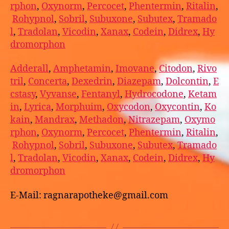
rphon
,
Oxynorm
,
Percocet
,
Phentermin
,
Ritalin
,
Rohypnol
,
Sobril
,
Subuxone
,
Subutex
,
Tramado
l
,
Tradolan
,
Vicodin
,
Xanax
,
Codein
,
Didrex
,
Hy
dromorphon
Adderall
,
Amphetamin
,
Imovane
,
Citodon
,
Rivo
tril
,
Concerta
,
Dexedrin
,
Diazepam
,
Dolcontin
,
E
cstasy
,
Vyvanse
,
Fentanyl
,
Hydrocodone
,
Ketam
in
,
Lyrica
,
Morphuim
,
Oxycodon
,
Oxycontin
,
Ko
kain
,
Mandrax
,
Methadon
,
Nitrazepam
,
Oxymo
rphon
,
Oxynorm
,
Percocet
,
Phentermin
,
Ritalin
,
Rohypnol
,
Sobril
,
Subuxone
,
Subutex
,
Tramado
l
,
Tradolan
,
Vicodin
,
Xanax
,
Codein
,
Didrex
,
Hy
dromorphon
E-Mail: ragnarapotheke@gmail.com