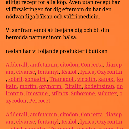
giltigt recept för alla köp. Även utan recept har
vi försäkringen för dig eftersom du har den
nödvändiga hälsan och valfri medicin.
Vi ser fram emot att betjäna dig och bli din
betrodda partner inom hälsa.
nedan har vi följande produkter i butiken
Adderall
,
amfetamin
,
citodon
,
Concerta
.
diazep
am
,
elvanse
,
fentanyl
,
Ksalol
,
lyrica
,
Oxycontin
,
sobril
,
somadril
,
Tramadol
,
vicodin
,
xanax
,
ko
kain
,
morfin
,
oxynorm
,
Ritalin
,
kodeinsirap
,
do
lcontin
,
Imovane
,
stilnox
,
Suboxone
,
subutex
,
o
xycodon
,
Percocet
Adderall
,
amfetamin
,
citodon
,
Concerta
.
diazep
am
,
elvanse
,
fentanyl
,
Ksalol
,
lyrica
,
Oxycontin