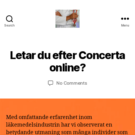
Search
Menu
turvallinenapteekki
B
Letar du efter Concerta
Categories
U
M
y
N
a
C
a
online?
y
A
p
T
2
o
E
9,
Post
Post
G
on
No Comments
t
2
author
date
O
Letar
h
R
0
du
e
I
2
efter
k
Z
6
E
Concerta
e
D
online?
Med omfattande erfarenhet inom
läkemedelsindustrin har vi observerat en
betydande utmaning som många individer som