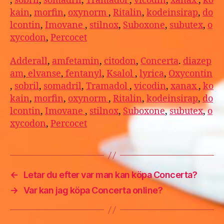
,
sobril
,
somadril
,
Tramadol
,
vicodin
,
xanax
,
ko
kain
,
morfin
,
oxynorm
,
Ritalin
,
kodeinsirap
,
do
lcontin
,
Imovane
,
stilnox
,
Suboxone
,
subutex
,
o
xycodon
,
Percocet
Adderall
,
amfetamin
,
citodon
,
Concerta
.
diazep
am
,
elvanse
,
fentanyl
,
Ksalol
,
lyrica
,
Oxycontin
,
sobril
,
somadril
,
Tramadol
,
vicodin
,
xanax
,
ko
kain
,
morfin
,
oxynorm
,
Ritalin
,
kodeinsirap
,
do
lcontin
,
Imovane
,
stilnox
,
Suboxone
,
subutex
,
o
xycodon
,
Percocet
←
Letar du efter var man kan köpa Concerta?
→
Var kan jag köpa Concerta online?