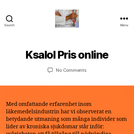
Search
Menu
turvallinenapteekki
B
M
y
a
a
Ksalol Pris online
Categories
U
y
N
p
2
C
o
A
9,
Post
Post
on
No Comments
t
T
2
author
date
Ksalol
h
E
0
G
Pris
e
2
O
online
k
R
6
e
I
Z
Med omfattande erfarenhet inom
E
läkemedelsindustrin har vi observerat en
D
betydande utmaning som många individer som
lider av kroniska sjukdomar står inför: