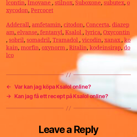
lcontin
,
Imovane
,
stilnox
,
Suboxone
,
subutex
,
o
xycodon
,
Percocet
Adderall
,
amfetamin
,
citodon
,
Concerta
.
diazep
am
,
elvanse
,
fentanyl
,
Ksalol
,
lyrica
,
Oxycontin
,
sobril
,
somadril
,
Tramadol
,
vicodin
,
xanax
,
ko
kain
,
morfin
,
oxynorm
,
Ritalin
,
kodeinsirap
,
do
lco
←
Var kan jag köpa Ksalol online?
→
Kan jag få ett recept på Ksalol online?
Leave a Reply