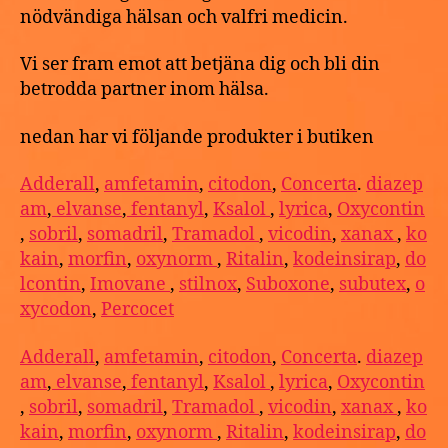
nödvändiga hälsan och valfri medicin.
Vi ser fram emot att betjäna dig och bli din
betrodda partner inom hälsa.
nedan har vi följande produkter i butiken
Adderall
,
amfetamin
,
citodon
,
Concerta
.
diazep
am
,
elvanse
,
fentanyl
,
Ksalol
,
lyrica
,
Oxycontin
,
sobril
,
somadril
,
Tramadol
,
vicodin
,
xanax
,
ko
kain
,
morfin
,
oxynorm
,
Ritalin
,
kodeinsirap
,
do
lcontin
,
Imovane
,
stilnox
,
Suboxone
,
subutex
,
o
xycodon
,
Percocet
Adderall
,
amfetamin
,
citodon
,
Concerta
.
diazep
am
,
elvanse
,
fentanyl
,
Ksalol
,
lyrica
,
Oxycontin
,
sobril
,
somadril
,
Tramadol
,
vicodin
,
xanax
,
ko
kain
,
morfin
,
oxynorm
,
Ritalin
,
kodeinsirap
,
do