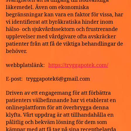
svårigheten att få tillgång till nödvändiga
läkemedel. Även om ekonomiska
begränsningar kan vara en faktor för vissa, har
vi identifierat att byråkratiska hinder inom
hälso- och sjukvårdssektorn och frustrerande
upplevelser med vårdgivare ofta avskräcker
patienter från att få de viktiga behandlingar de
behöver.
webbplatslänk:
https://tryggapotek.com/
E-post: tryggapotek6@gmail.com
Driven av ett engagemang för att förbättra
patienters välbefinnande har vi etablerat en
onlineplattform för att överbrygga denna
klyfta. Vårt uppdrag är att tillhandahålla en
pålitlig och bekväm lösning för dem som
kämpar med att få tag på sina receptbelagda