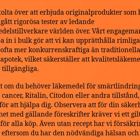
stolta över att erbjuda originalprodukter som 
ått rigorösa tester av ledande
delstillverkare världen över. Vårt engagema
pa in i bulk gör att vi kan upprätthålla rimliga
, ofta mer konkurrenskraftiga än traditionell
 apotek, vilket säkerställer att kvalitetsläkem
 tillgängliga.
t om du behöver läkemedel för smärtlindring
cancer, Ritalin, Citodon eller andra tillstånd,
 för att hjälpa dig. Observera att för din säker
het med gällande föreskrifter kräver vi ett gilt
 för alla köp. Även utan recept har vi försäkr
g eftersom du har den nödvändiga hälsan och 