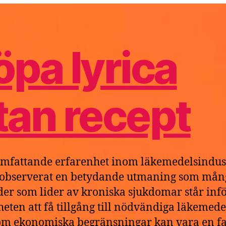
recept
e
6
öpa lyrica
tan recept
mfattande erfarenhet inom läkemedelsindus
 observerat en betydande utmaning som mån
der som lider av kroniska sjukdomar står infö
heten att få tillgång till nödvändiga läkemede
m ekonomiska begränsningar kan vara en fa