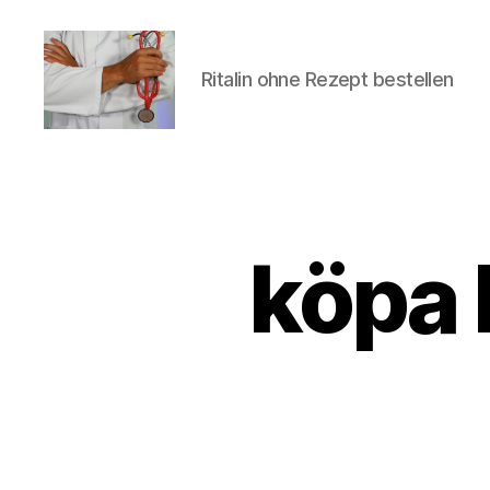
Ritalin ohne Rezept bestellen
turvallinenapteekki
köpa 
U
Categories
N
C
A
T
E
G
O
R
I
Z
E