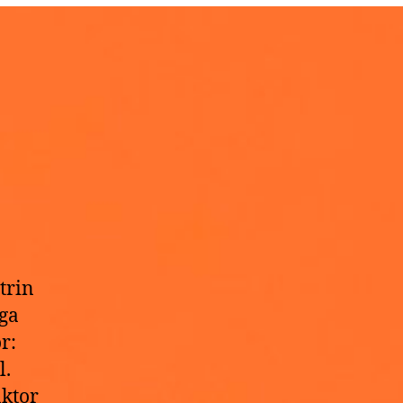
trin
ga
r:
l.
ktor