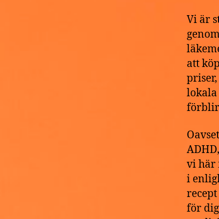
Vi är 
genomg
läkeme
att kö
priser
lokala
förblir
Oavset
ADHD, 
vi här
i enlig
recept
för di