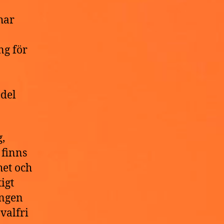
har
ng för
a
edel
,
 finns
het och
igt
ingen
valfri