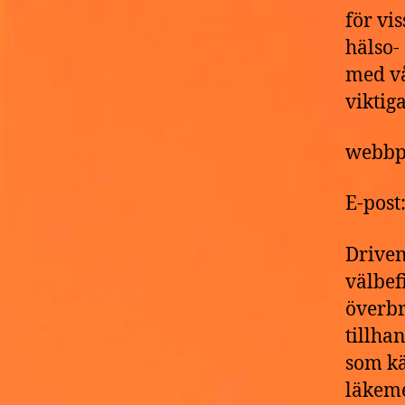
för vi
hälso-
med vå
viktig
webbp
E-pos
Driven
välbef
överbr
tillha
som kä
läkeme