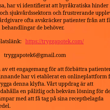
ssa, har vi identifierat att byråkratiska hinde
 och sjukvårdssektorn och frustrerande upple
rdgivare ofta avskräcker patienter från att f
a behandlingar de behöver.
latslänk:
https://tryggapotek.com/
t: tryggapotek6@gmail.com
 av ett engagemang för att förbättra patiente
innande har vi etablerat en onlineplattform f
ygga denna klyfta. Vårt uppdrag är att
ndahålla en pålitlig och bekväm lösning för 
mpar med att få tag på sina receptbelagda
del.