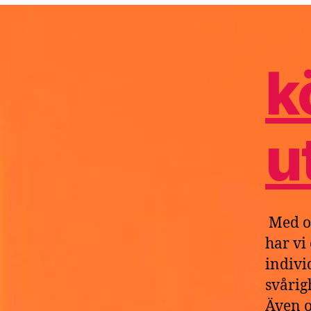
D
k
u
Med o
har vi
indivi
svårig
Även o