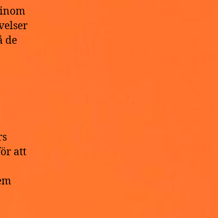
r inom
velser
å de
rs
ör att
dem