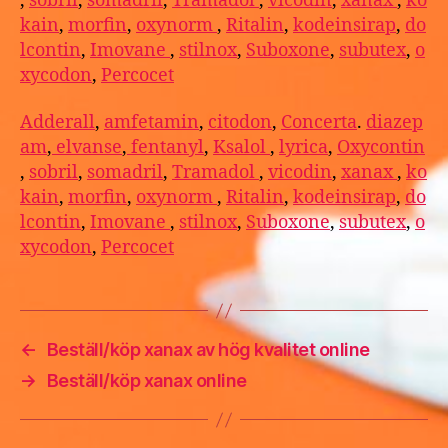
,
sobril
,
somadril
,
Tramadol
,
vicodin
,
xanax
,
ko
kain
,
morfin
,
oxynorm
,
Ritalin
,
kodeinsirap
,
do
lcontin
,
Imovane
,
stilnox
,
Suboxone
,
subutex
,
o
xycodon
,
Percocet
Adderall
,
amfetamin
,
citodon
,
Concerta
.
diazep
am
,
elvanse
,
fentanyl
,
Ksalol
,
lyrica
,
Oxycontin
,
sobril
,
somadril
,
Tramadol
,
vicodin
,
xanax
,
ko
kain
,
morfin
,
oxynorm
,
Ritalin
,
kodeinsirap
,
do
lcontin
,
Imovane
,
stilnox
,
Suboxone
,
subutex
,
o
xycodon
,
Percocet
←
Beställ/köp xanax av hög kvalitet online
→
Beställ/köp xanax online