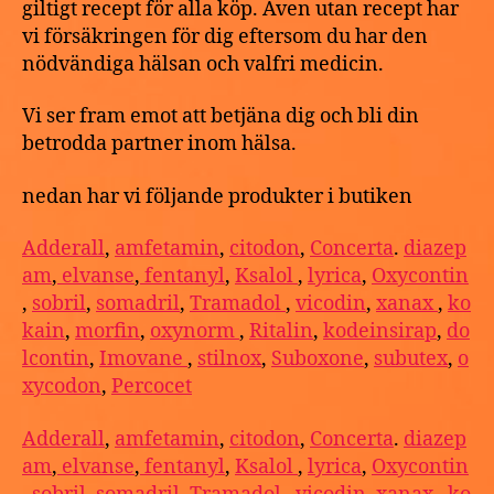
giltigt recept för alla köp. Även utan recept har
vi försäkringen för dig eftersom du har den
nödvändiga hälsan och valfri medicin.
Vi ser fram emot att betjäna dig och bli din
betrodda partner inom hälsa.
nedan har vi följande produkter i butiken
Adderall
,
amfetamin
,
citodon
,
Concerta
.
diazep
am
,
elvanse
,
fentanyl
,
Ksalol
,
lyrica
,
Oxycontin
,
sobril
,
somadril
,
Tramadol
,
vicodin
,
xanax
,
ko
kain
,
morfin
,
oxynorm
,
Ritalin
,
kodeinsirap
,
do
lcontin
,
Imovane
,
stilnox
,
Suboxone
,
subutex
,
o
xycodon
,
Percocet
Adderall
,
amfetamin
,
citodon
,
Concerta
.
diazep
am
,
elvanse
,
fentanyl
,
Ksalol
,
lyrica
,
Oxycontin