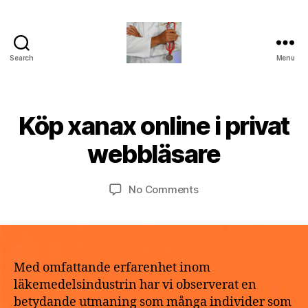
Search
Menu
turvallinenapteekki
B
Köp xanax online i privat
Categories
U
M
y
N
a
C
a
webbläsare
y
A
p
T
2
o
E
9,
Post
Post
G
on
No Comments
t
2
author
date
O
Köp
h
R
0
xanax
e
I
2
online
k
Z
6
E
i
e
D
privat
Med omfattande erfarenhet inom
webbläsare
läkemedelsindustrin har vi observerat en
betydande utmaning som många individer som