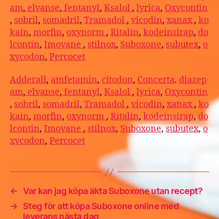
am
,
elvanse
,
fentanyl
,
Ksalol
,
lyrica
,
Oxycontin
,
sobril
,
somadril
,
Tramadol
,
vicodin
,
xanax
,
ko
kain
,
morfin
,
oxynorm
,
Ritalin
,
kodeinsirap
,
do
lcontin
,
Imovane
,
stilnox
,
Suboxone
,
subutex
,
o
xycodon
,
Percocet
Adderall
,
amfetamin
,
citodon
,
Concerta
.
diazep
am
,
elvanse
,
fentanyl
,
Ksalol
,
lyrica
,
Oxycontin
,
sobril
,
somadril
,
Tramadol
,
vicodin
,
xanax
,
ko
kain
,
morfin
,
oxynorm
,
Ritalin
,
kodeinsirap
,
do
lcontin
,
Imovane
,
stilnox
,
Suboxone
,
subutex
,
o
xycodon
,
Percocet
←
Var kan jag köpa äkta Suboxone utan recept?
→
Steg för att köpa Suboxone online med
leverans nästa dag