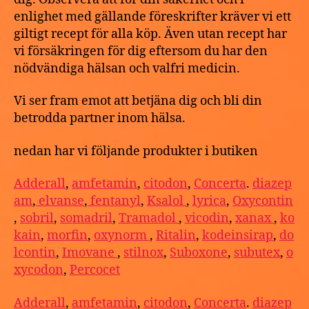
enlighet med gällande föreskrifter kräver vi ett
giltigt recept för alla köp. Även utan recept har
vi försäkringen för dig eftersom du har den
nödvändiga hälsan och valfri medicin.
Vi ser fram emot att betjäna dig och bli din
betrodda partner inom hälsa.
nedan har vi följande produkter i butiken
Adderall
,
amfetamin
,
citodon
,
Concerta
.
diazep
am
,
elvanse
,
fentanyl
,
Ksalol
,
lyrica
,
Oxycontin
,
sobril
,
somadril
,
Tramadol
,
vicodin
,
xanax
,
ko
kain
,
morfin
,
oxynorm
,
Ritalin
,
kodeinsirap
,
do
lcontin
,
Imovane
,
stilnox
,
Suboxone
,
subutex
,
o
xycodon
,
Percocet
Adderall
,
amfetamin
,
citodon
,
Concerta
.
diazep