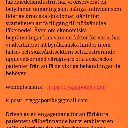
läkemedelsindustrin har vi observerat en
och
betydande utmaning som många individer som
leverans
lider av kroniska sjukdomar står inför:
nästa
svårigheten att få tillgång till nödvändiga
dag.
läkemedel. Även om ekonomiska
begränsningar kan vara en faktor för vissa, har
vi identifierat att byråkratiska hinder inom
hälso- och sjukvårdssektorn och frustrerande
upplevelser med vårdgivare ofta avskräcker
patienter från att få de viktiga behandlingar de
behöver.
webbplatslänk:
https://tryggapotek.com/
E-post: tryggapotek6@gmail.com
Driven av ett engagemang för att förbättra
patienters välbefinnande har vi etablerat en