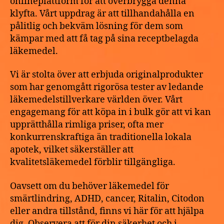
onlineplattform för att överbrygga denna
klyfta. Vårt uppdrag är att tillhandahålla en
pålitlig och bekväm lösning för dem som
kämpar med att få tag på sina receptbelagda
läkemedel.
Vi är stolta över att erbjuda originalprodukter
som har genomgått rigorösa tester av ledande
läkemedelstillverkare världen över. Vårt
engagemang för att köpa in i bulk gör att vi kan
upprätthålla rimliga priser, ofta mer
konkurrenskraftiga än traditionella lokala
apotek, vilket säkerställer att
kvalitetsläkemedel förblir tillgängliga.
Oavsett om du behöver läkemedel för
smärtlindring, ADHD, cancer, Ritalin, Citodon
eller andra tillstånd, finns vi här för att hjälpa
dig. Observera att för din säkerhet och i