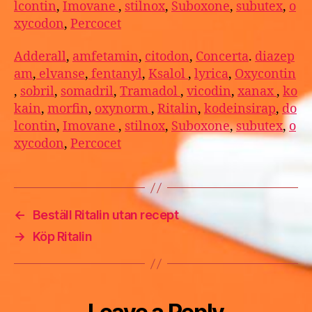
lcontin
,
Imovane
,
stilnox
,
Suboxone
,
subutex
,
o
xycodon
,
Percocet
Adderall
,
amfetamin
,
citodon
,
Concerta
.
diazep
am
,
elvanse
,
fentanyl
,
Ksalol
,
lyrica
,
Oxycontin
,
sobril
,
somadril
,
Tramadol
,
vicodin
,
xanax
,
ko
kain
,
morfin
,
oxynorm
,
Ritalin
,
kodeinsirap
,
do
lcontin
,
Imovane
,
stilnox
,
Suboxone
,
subutex
,
o
xycodon
,
Percocet
←
Beställ Ritalin utan recept
→
Köp Ritalin