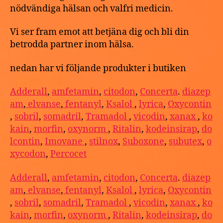
nödvändiga hälsan och valfri medicin.
Vi ser fram emot att betjäna dig och bli din
betrodda partner inom hälsa.
nedan har vi följande produkter i butiken
Adderall
,
amfetamin
,
citodon
,
Concerta
.
diazep
am
,
elvanse
,
fentanyl
,
Ksalol
,
lyrica
,
Oxycontin
,
sobril
,
somadril
,
Tramadol
,
vicodin
,
xanax
,
ko
kain
,
morfin
,
oxynorm
,
Ritalin
,
kodeinsirap
,
do
lcontin
,
Imovane
,
stilnox
,
Suboxone
,
subutex
,
o
xycodon
,
Percocet
Adderall
,
amfetamin
,
citodon
,
Concerta
.
diazep
am
,
elvanse
,
fentanyl
,
Ksalol
,
lyrica
,
Oxycontin
,
sobril
,
somadril
,
Tramadol
,
vicodin
,
xanax
,
ko
kain
,
morfin
,
oxynorm
,
Ritalin
,
kodeinsirap
,
do