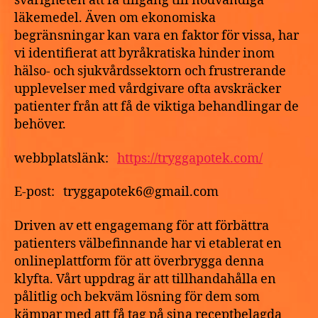
svårigheten att få tillgång till nödvändiga
läkemedel. Även om ekonomiska
begränsningar kan vara en faktor för vissa, har
vi identifierat att byråkratiska hinder inom
hälso- och sjukvårdssektorn och frustrerande
upplevelser med vårdgivare ofta avskräcker
patienter från att få de viktiga behandlingar de
behöver.
webbplatslänk:
https://tryggapotek.com/
E-post: tryggapotek6@gmail.com
Driven av ett engagemang för att förbättra
patienters välbefinnande har vi etablerat en
onlineplattform för att överbrygga denna
klyfta. Vårt uppdrag är att tillhandahålla en
pålitlig och bekväm lösning för dem som
kämpar med att få tag på sina receptbelagda