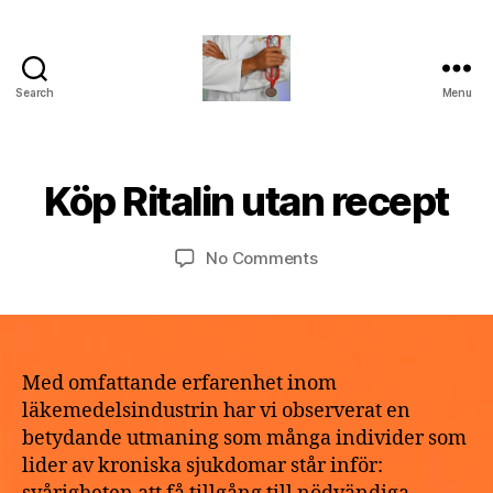
Search
Menu
turvallinenapteekki
B
M
y
a
a
Köp Ritalin utan recept
Categories
U
y
N
p
2
C
o
A
9,
Post
Post
on
No Comments
t
T
2
author
date
Köp
h
E
0
G
Ritalin
e
2
O
utan
k
R
6
recept
e
I
Z
Med omfattande erfarenhet inom
E
läkemedelsindustrin har vi observerat en
D
betydande utmaning som många individer som
lider av kroniska sjukdomar står inför: