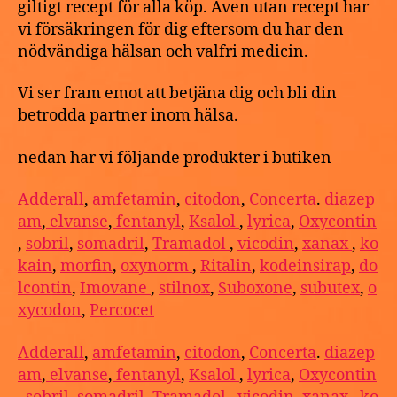
giltigt recept för alla köp. Även utan recept har
vi försäkringen för dig eftersom du har den
nödvändiga hälsan och valfri medicin.
Vi ser fram emot att betjäna dig och bli din
betrodda partner inom hälsa.
nedan har vi följande produkter i butiken
Adderall
,
amfetamin
,
citodon
,
Concerta
.
diazep
am
,
elvanse
,
fentanyl
,
Ksalol
,
lyrica
,
Oxycontin
,
sobril
,
somadril
,
Tramadol
,
vicodin
,
xanax
,
ko
kain
,
morfin
,
oxynorm
,
Ritalin
,
kodeinsirap
,
do
lcontin
,
Imovane
,
stilnox
,
Suboxone
,
subutex
,
o
xycodon
,
Percocet
Adderall
,
amfetamin
,
citodon
,
Concerta
.
diazep
am
,
elvanse
,
fentanyl
,
Ksalol
,
lyrica
,
Oxycontin