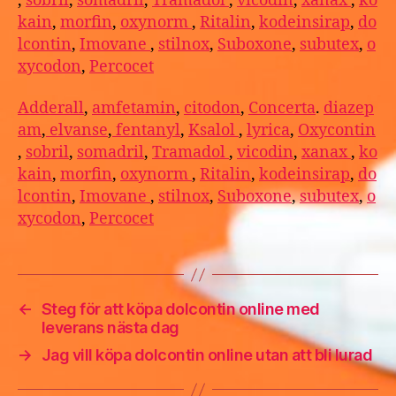
,
sobril
,
somadril
,
Tramadol
,
vicodin
,
xanax
,
ko
kain
,
morfin
,
oxynorm
,
Ritalin
,
kodeinsirap
,
do
lcontin
,
Imovane
,
stilnox
,
Suboxone
,
subutex
,
o
xycodon
,
Percocet
Adderall
,
amfetamin
,
citodon
,
Concerta
.
diazep
am
,
elvanse
,
fentanyl
,
Ksalol
,
lyrica
,
Oxycontin
,
sobril
,
somadril
,
Tramadol
,
vicodin
,
xanax
,
ko
kain
,
morfin
,
oxynorm
,
Ritalin
,
kodeinsirap
,
do
lcontin
,
Imovane
,
stilnox
,
Suboxone
,
subutex
,
o
xycodon
,
Percocet
←
Steg för att köpa dolcontin online med
leverans nästa dag
→
Jag vill köpa dolcontin online utan att bli lurad