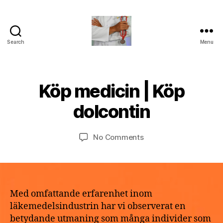
Search
Menu
turvallinenapteekki
B
Köp medicin | Köp
Categories
U
M
y
N
a
C
a
dolcontin
y
A
p
T
2
o
E
9,
Post
Post
G
on
No Comments
t
2
author
date
O
Köp
h
R
0
medicin
e
I
2
|
k
Z
6
E
Köp
e
D
dolcontin
Med omfattande erfarenhet inom
läkemedelsindustrin har vi observerat en
betydande utmaning som många individer som