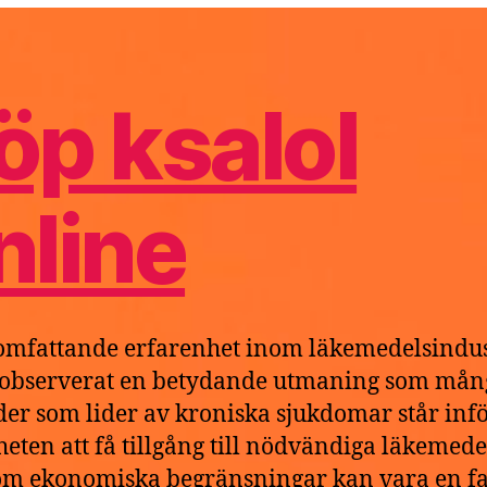
e
6
öp ksalol
nline
mfattande erfarenhet inom läkemedelsindus
 observerat en betydande utmaning som mån
der som lider av kroniska sjukdomar står infö
heten att få tillgång till nödvändiga läkemede
m ekonomiska begränsningar kan vara en fa