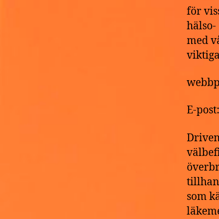
för vi
hälso-
med vå
viktig
webbp
E-pos
Driven
välbef
överbr
tillha
som kä
läkeme