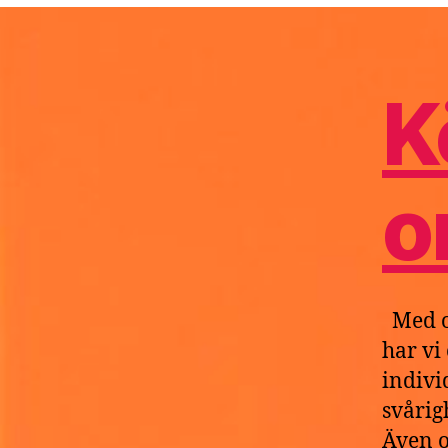
D
K
o
Med o
har vi
indivi
svårig
Även o