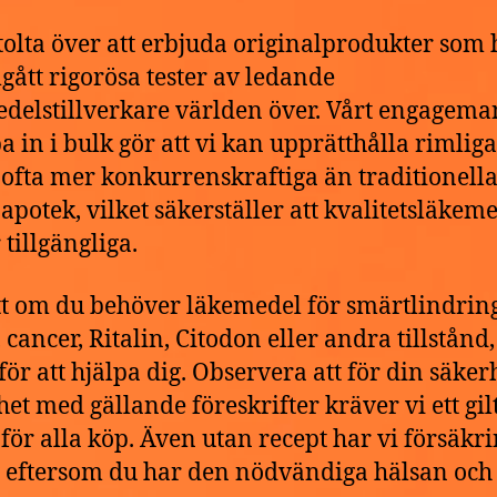
stolta över att erbjuda originalprodukter som 
ått rigorösa tester av ledande
delstillverkare världen över. Vårt engagema
pa in i bulk gör att vi kan upprätthålla rimliga
, ofta mer konkurrenskraftiga än traditionell
 apotek, vilket säkerställer att kvalitetsläkem
 tillgängliga.
t om du behöver läkemedel för smärtlindring
cancer, Ritalin, Citodon eller andra tillstånd,
 för att hjälpa dig. Observera att för din säker
het med gällande föreskrifter kräver vi ett gilt
 för alla köp. Även utan recept har vi försäkr
g eftersom du har den nödvändiga hälsan och 