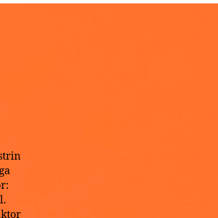
trin
ga
r:
l.
ktor