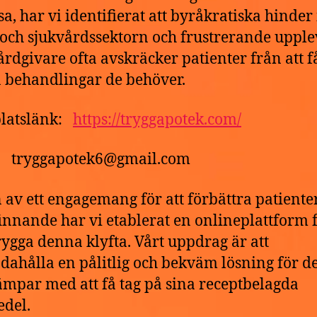
ssa, har vi identifierat att byråkratiska hinde
 och sjukvårdssektorn och frustrerande upple
rdgivare ofta avskräcker patienter från att f
a behandlingar de behöver.
latslänk:
https://tryggapotek.com/
t: tryggapotek6@gmail.com
 av ett engagemang för att förbättra patiente
innande har vi etablerat en onlineplattform f
ygga denna klyfta. Vårt uppdrag är att
ndahålla en pålitlig och bekväm lösning för 
mpar med att få tag på sina receptbelagda
del.