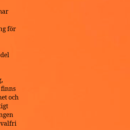
har
ng för
a
edel
,
 finns
het och
igt
ingen
valfri