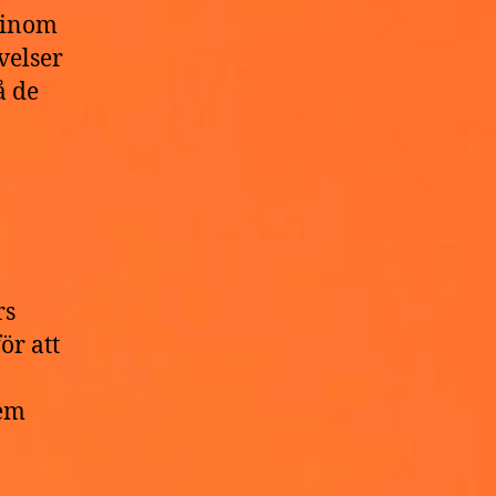
r inom
velser
å de
rs
ör att
dem