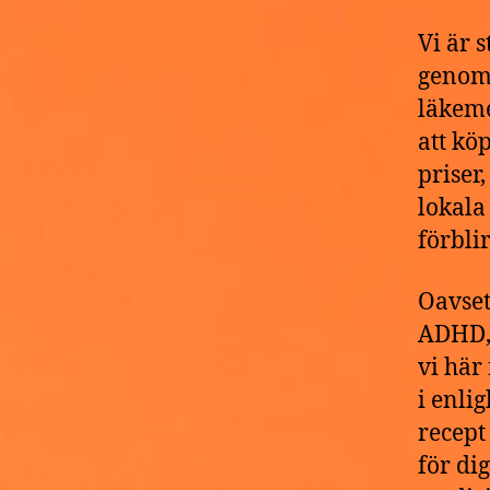
Vi är 
genomg
läkeme
att kö
priser
lokala
förblir
Oavset
ADHD, 
vi här
i enlig
recept
för di