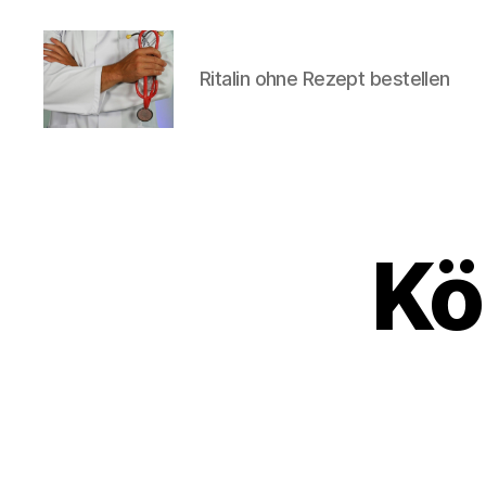
Ritalin ohne Rezept bestellen
turvallinenapteekki
Kö
U
Categories
N
C
A
T
E
G
O
R
I
Z
E