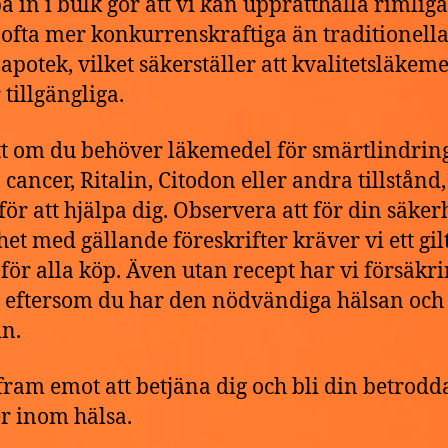
pa in i bulk gör att vi kan upprätthålla rimliga
, ofta mer konkurrenskraftiga än traditionell
 apotek, vilket säkerställer att kvalitetsläkem
 tillgängliga.
t om du behöver läkemedel för smärtlindring
cancer, Ritalin, Citodon eller andra tillstånd,
 för att hjälpa dig. Observera att för din säker
het med gällande föreskrifter kräver vi ett gilt
 för alla köp. Även utan recept har vi försäkr
g eftersom du har den nödvändiga hälsan och 
n.
 fram emot att betjäna dig och bli din betrodd
r inom hälsa.