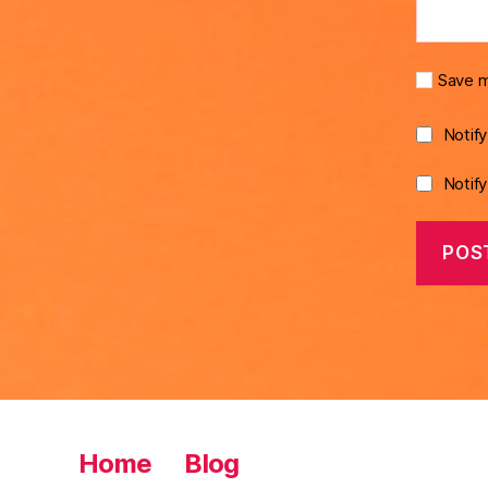
Save m
Notif
Notif
Home
Blog