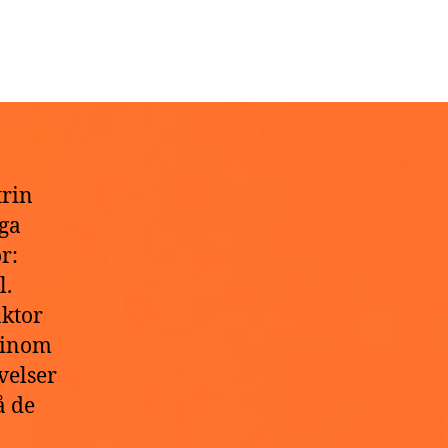
trin
ga
r:
l.
ktor
r inom
velser
å de