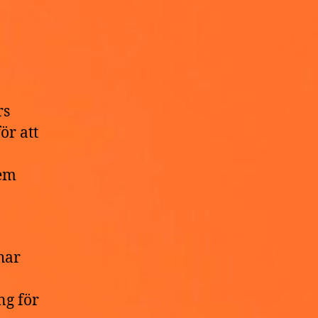
rs
ör att
dem
har
ng för