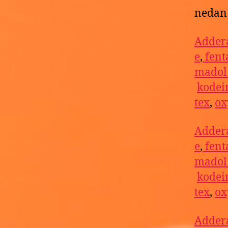
nedan 
Addera
e
,
fent
mado
kodei
tex
,
ox
Addera
e
,
fent
mado
kodei
tex
,
ox
Addera