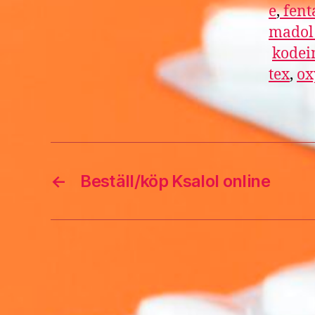
e
,
fent
mado
kodei
tex
,
ox
←
Beställ/köp Ksalol online