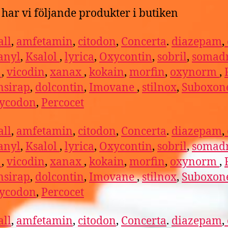
har vi följande produkter i butiken
ll
,
amfetamin
,
citodon
,
Concerta
.
diazepam
,
anyl
,
Ksalol
,
lyrica
,
Oxycontin
,
sobril
,
somadr
l
,
vicodin
,
xanax
,
kokain
,
morfin
,
oxynorm
,
nsirap
,
dolcontin
,
Imovane
,
stilnox
,
Suboxon
ycodon
,
Percocet
ll
,
amfetamin
,
citodon
,
Concerta
.
diazepam
,
anyl
,
Ksalol
,
lyrica
,
Oxycontin
,
sobril
,
somadr
l
,
vicodin
,
xanax
,
kokain
,
morfin
,
oxynorm
,
nsirap
,
dolcontin
,
Imovane
,
stilnox
,
Suboxon
ycodon
,
Percocet
ll
,
amfetamin
,
citodon
,
Concerta
.
diazepam
,