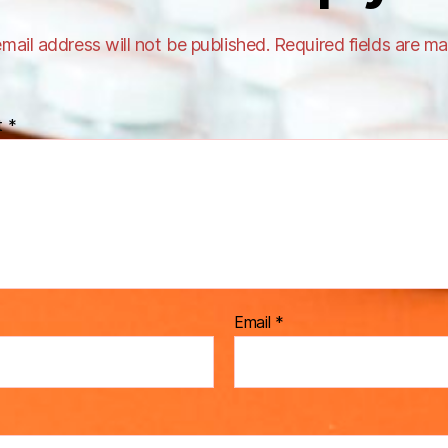
mail address will not be published.
Required fields are m
t
*
Email
*