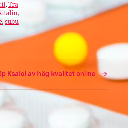
il
,
Tra
Ritalin
,
e
,
subu
öp Ksalol av hög kvalitet online
→