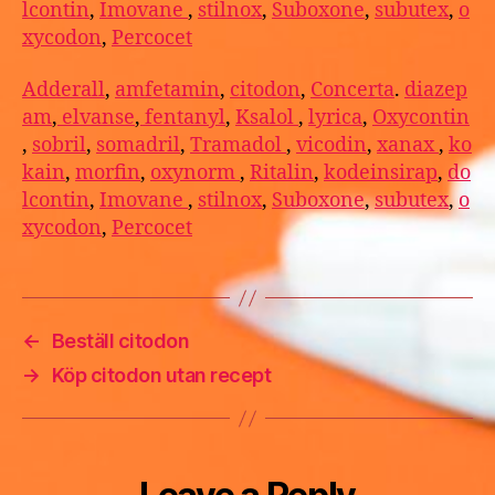
lcontin
,
Imovane
,
stilnox
,
Suboxone
,
subutex
,
o
xycodon
,
Percocet
Adderall
,
amfetamin
,
citodon
,
Concerta
.
diazep
am
,
elvanse
,
fentanyl
,
Ksalol
,
lyrica
,
Oxycontin
,
sobril
,
somadril
,
Tramadol
,
vicodin
,
xanax
,
ko
kain
,
morfin
,
oxynorm
,
Ritalin
,
kodeinsirap
,
do
lcontin
,
Imovane
,
stilnox
,
Suboxone
,
subutex
,
o
xycodon
,
Percocet
←
Beställ citodon
→
Köp citodon utan recept