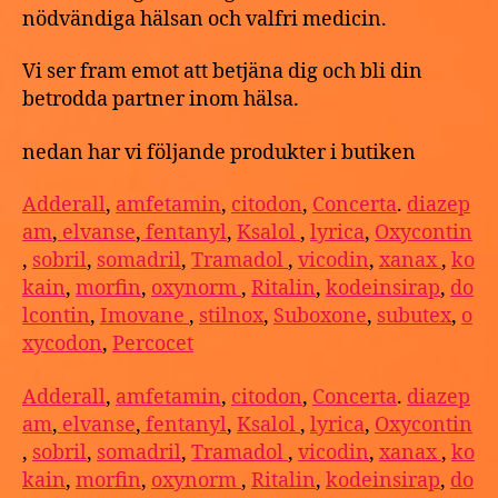
nödvändiga hälsan och valfri medicin.
Vi ser fram emot att betjäna dig och bli din
betrodda partner inom hälsa.
nedan har vi följande produkter i butiken
Adderall
,
amfetamin
,
citodon
,
Concerta
.
diazep
am
,
elvanse
,
fentanyl
,
Ksalol
,
lyrica
,
Oxycontin
,
sobril
,
somadril
,
Tramadol
,
vicodin
,
xanax
,
ko
kain
,
morfin
,
oxynorm
,
Ritalin
,
kodeinsirap
,
do
lcontin
,
Imovane
,
stilnox
,
Suboxone
,
subutex
,
o
xycodon
,
Percocet
Adderall
,
amfetamin
,
citodon
,
Concerta
.
diazep
am
,
elvanse
,
fentanyl
,
Ksalol
,
lyrica
,
Oxycontin
,
sobril
,
somadril
,
Tramadol
,
vicodin
,
xanax
,
ko
kain
,
morfin
,
oxynorm
,
Ritalin
,
kodeinsirap
,
do