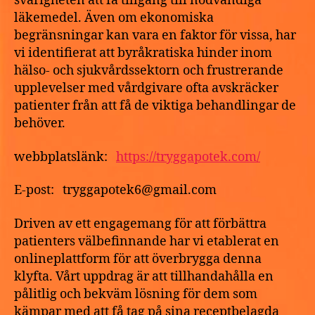
svårigheten att få tillgång till nödvändiga
läkemedel. Även om ekonomiska
begränsningar kan vara en faktor för vissa, har
vi identifierat att byråkratiska hinder inom
hälso- och sjukvårdssektorn och frustrerande
upplevelser med vårdgivare ofta avskräcker
patienter från att få de viktiga behandlingar de
behöver.
webbplatslänk:
https://tryggapotek.com/
E-post: tryggapotek6@gmail.com
Driven av ett engagemang för att förbättra
patienters välbefinnande har vi etablerat en
onlineplattform för att överbrygga denna
klyfta. Vårt uppdrag är att tillhandahålla en
pålitlig och bekväm lösning för dem som
kämpar med att få tag på sina receptbelagda