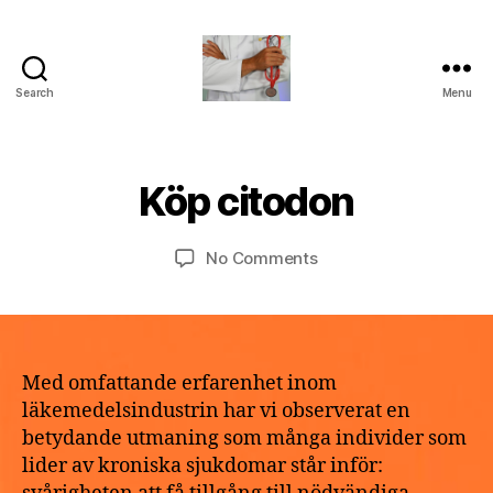
Search
Menu
turvallinenapteekki
B
M
y
a
a
Köp citodon
Categories
U
y
N
p
2
C
o
A
9,
Post
Post
on
No Comments
t
T
2
author
date
Köp
h
E
0
G
citodon
e
2
O
k
R
6
e
I
Z
Med omfattande erfarenhet inom
E
läkemedelsindustrin har vi observerat en
D
betydande utmaning som många individer som
lider av kroniska sjukdomar står inför: