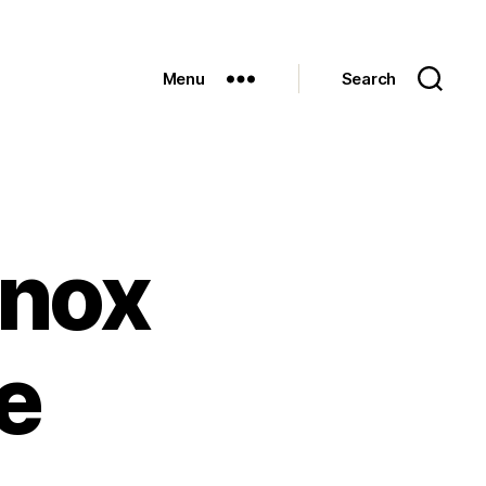
Menu
Search
lnox
ne