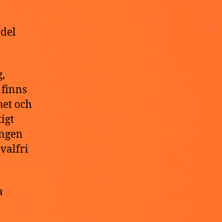
a
edel
,
 finns
het och
igt
ingen
valfri
a