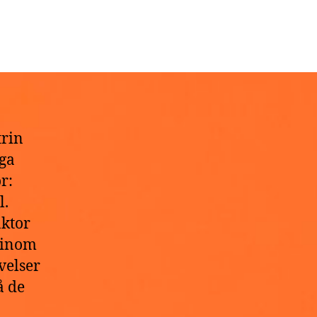
trin
ga
r:
l.
ktor
r inom
velser
å de