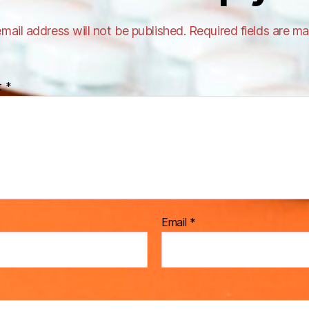
mail address will not be published.
Required fields are m
t
*
Email
*