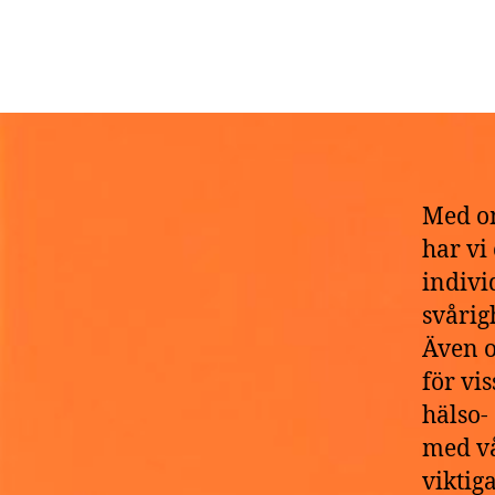
D
Med om
har vi
indivi
svårig
Även o
för vi
hälso-
med vå
viktig