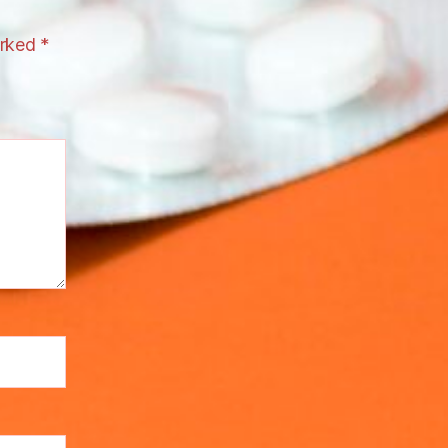
arked
*