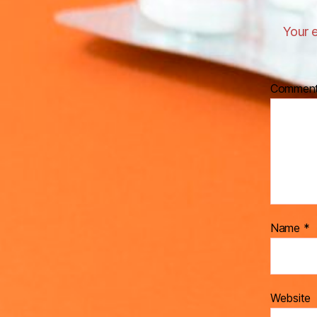
Your e
Commen
Name
*
Website