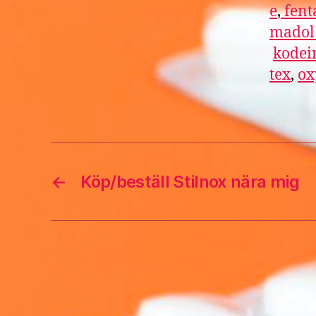
e
,
fent
mado
kodei
tex
,
ox
←
Köp/beställ Stilnox nära mig