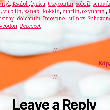
anyl
,
Ksalol
,
lyrica
,
Oxycontin
,
sobril
,
somadr
l
,
vicodin
,
xanax
,
kokain
,
morfin
,
oxynorm
,
nsirap
,
dolcontin
,
Imovane
,
stilnox
,
Suboxon
ycodon
,
Percocet
Köp/
Leave a Reply