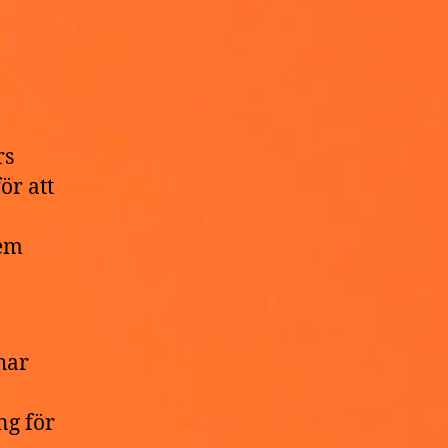
rs
ör att
dem
har
ng för