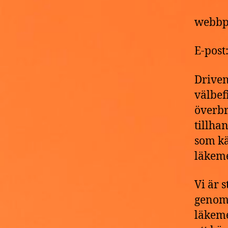
webbp
E-pos
Driven
välbef
överbr
tillha
som kä
läkeme
Vi är 
genomg
läkeme