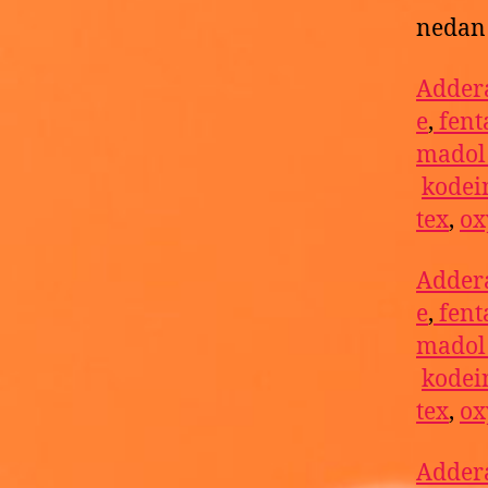
nedan 
Addera
e
,
fent
mado
kodei
tex
,
ox
Addera
e
,
fent
mado
kodei
tex
,
ox
Addera