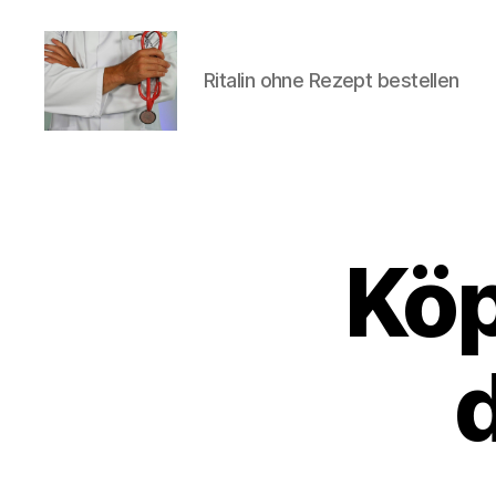
Ritalin ohne Rezept bestellen
turvallinenapteekki
Köp
U
Categories
N
C
A
T
E
d
G
O
R
I
Z
E