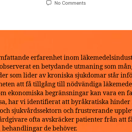
Post
Post
on
No Comments
t
,
author
date
Köp/beställ
h
2
Stilnox
e
0
diskret
k
2
online
e
6
fattande erfarenhet inom läkemedelsindus
 observerat en betydande utmaning som mån
der som lider av kroniska sjukdomar står infö
heten att få tillgång till nödvändiga läkemede
m ekonomiska begränsningar kan vara en fa
ssa, har vi identifierat att byråkratiska hinde
 och sjukvårdssektorn och frustrerande upple
rdgivare ofta avskräcker patienter från att f
a behandlingar de behöver.