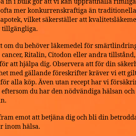
pa in i bulk gör att vi kan upprätthålla rimliga
, ofta mer konkurrenskraftiga än traditionell
 apotek, vilket säkerställer att kvalitetsläkem
 tillgängliga.
t om du behöver läkemedel för smärtlindring
cancer, Ritalin, Citodon eller andra tillstånd,
 för att hjälpa dig. Observera att för din säker
het med gällande föreskrifter kräver vi ett gilt
 för alla köp. Även utan recept har vi försäkr
g eftersom du har den nödvändiga hälsan och 
n.
 fram emot att betjäna dig och bli din betrodd
r inom hälsa.