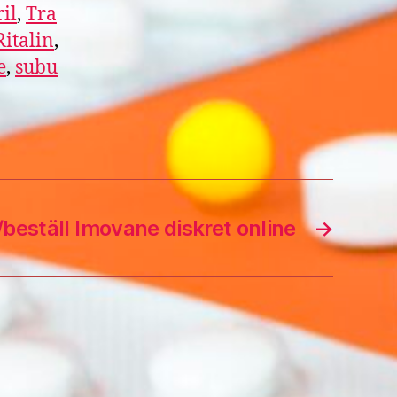
il
,
Tra
Ritalin
,
e
,
subu
beställ Imovane diskret online
→