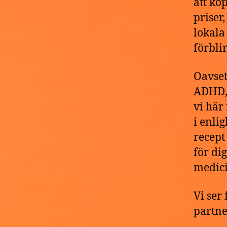
att kö
priser
lokala
förblir
Oavset
ADHD, 
vi här
i enlig
recept
för di
medici
Vi ser
partne