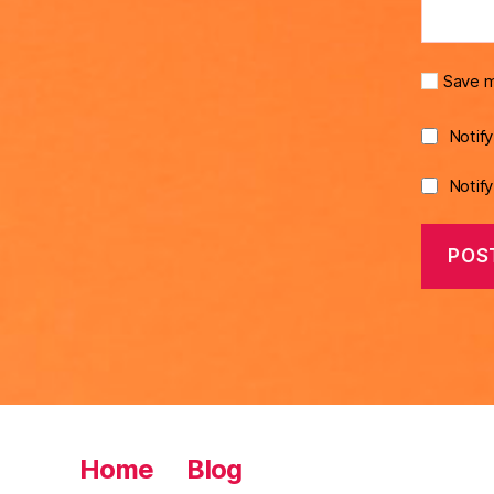
Save m
Notif
Notif
Home
Blog