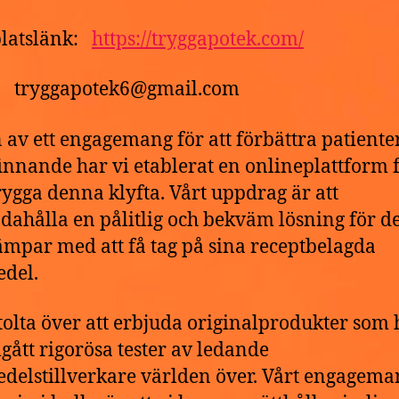
latslänk:
https://tryggapotek.com/
t: tryggapotek6@gmail.com
 av ett engagemang för att förbättra patiente
innande har vi etablerat en onlineplattform f
ygga denna klyfta. Vårt uppdrag är att
ndahålla en pålitlig och bekväm lösning för 
mpar med att få tag på sina receptbelagda
del.
stolta över att erbjuda originalprodukter som 
ått rigorösa tester av ledande
delstillverkare världen över. Vårt engagema