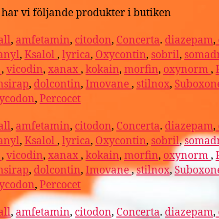
har vi följande produkter i butiken
ll
,
amfetamin
,
citodon
,
Concerta
.
diazepam
,
anyl
,
Ksalol
,
lyrica
,
Oxycontin
,
sobril
,
somadr
l
,
vicodin
,
xanax
,
kokain
,
morfin
,
oxynorm
,
nsirap
,
dolcontin
,
Imovane
,
stilnox
,
Suboxon
ycodon
,
Percocet
ll
,
amfetamin
,
citodon
,
Concerta
.
diazepam
,
anyl
,
Ksalol
,
lyrica
,
Oxycontin
,
sobril
,
somadr
l
,
vicodin
,
xanax
,
kokain
,
morfin
,
oxynorm
,
nsirap
,
dolcontin
,
Imovane
,
stilnox
,
Suboxon
ycodon
,
Percocet
ll
,
amfetamin
,
citodon
,
Concerta
.
diazepam
,