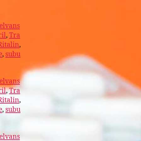
elvans
il
,
Tra
Ritalin
,
e
,
subu
elvans
il
,
Tra
Ritalin
,
e
,
subu
elvans