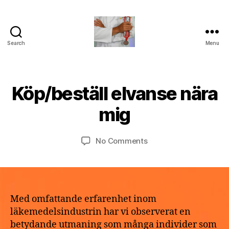
Search
Menu
turvallinenapteekki
B
Köp/beställ elvanse nära
Categories
U
M
y
N
a
C
a
mig
y
A
p
T
2
o
E
9,
Post
Post
G
on
No Comments
t
2
author
date
O
Köp/beställ
h
R
0
elvanse
e
I
2
nära
k
Z
6
E
mig
e
D
Med omfattande erfarenhet inom
läkemedelsindustrin har vi observerat en
betydande utmaning som många individer som