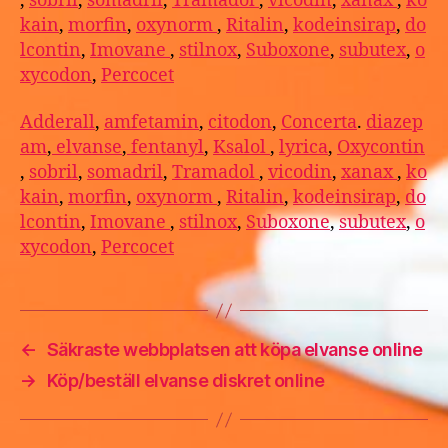
,
sobril
,
somadril
,
Tramadol
,
vicodin
,
xanax
,
ko
kain
,
morfin
,
oxynorm
,
Ritalin
,
kodeinsirap
,
do
lcontin
,
Imovane
,
stilnox
,
Suboxone
,
subutex
,
o
xycodon
,
Percocet
Adderall
,
amfetamin
,
citodon
,
Concerta
.
diazep
am
,
elvanse
,
fentanyl
,
Ksalol
,
lyrica
,
Oxycontin
,
sobril
,
somadril
,
Tramadol
,
vicodin
,
xanax
,
ko
kain
,
morfin
,
oxynorm
,
Ritalin
,
kodeinsirap
,
do
lcontin
,
Imovane
,
stilnox
,
Suboxone
,
subutex
,
o
xycodon
,
Percocet
←
Säkraste webbplatsen att köpa elvanse online
→
Köp/beställ elvanse diskret online