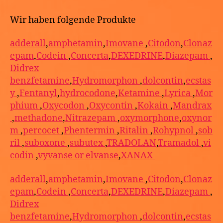
Wir haben folgende Produkte
adderall
,
amphetamin
,
Imovane
,
Citodon
,
Clonaz
epam
,
Codein
,
Concerta
,
DEXEDRINE
,
Diazepam
,
Didrex
benzfetamine
,
Hydromorphon
,
dolcontin
,
ecstas
y
,
Fentanyl
,
hydrocodone
,
Ketamine
,
Lyrica
,
Mor
phium
,
Oxycodon
,
Oxycontin
,
Kokain
,
Mandrax
,
methadone
,
Nitrazepam
,
oxymorphone
,
oxynor
m
,
percocet
,
Phentermin
,
Ritalin
,
Rohypnol
,
sob
ril
,
suboxone
,
subutex
,
TRADOLAN
,
Tramadol
,
vi
codin
,
vyvanse or elvanse
,
XANAX
adderall
,
amphetamin
,
Imovane
,
Citodon
,
Clonaz
epam
,
Codein
,
Concerta
,
DEXEDRINE
,
Diazepam
,
Didrex
benzfetamine
,
Hydromorphon
,
dolcontin
,
ecstas