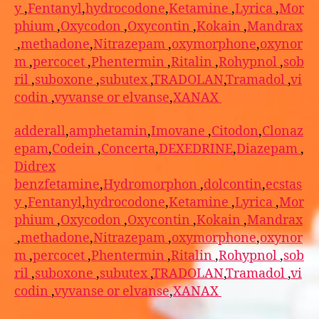
y
,
Fentanyl
,
hydrocodone
,
Ketamine
,
Lyrica
,
Mor
phium
,
Oxycodon
,
Oxycontin
,
Kokain
,
Mandrax
,
methadone
,
Nitrazepam
,
oxymorphone
,
oxynor
m
,
percocet
,
Phentermin
,
Ritalin
,
Rohypnol
,
sob
ril
,
suboxone
,
subutex
,
TRADOLAN
,
Tramadol
,
vi
codin
,
vyvanse or elvanse
,
XANAX
adderall
,
amphetamin
,
Imovane
,
Citodon
,
Clonaz
epam
,
Codein
,
Concerta
,
DEXEDRINE
,
Diazepam
,
Didrex
benzfetamine
,
Hydromorphon
,
dolcontin
,
ecstas
y
,
Fentanyl
,
hydrocodone
,
Ketamine
,
Lyrica
,
Mor
phium
,
Oxycodon
,
Oxycontin
,
Kokain
,
Mandrax
,
methadone
,
Nitrazepam
,
oxymorphone
,
oxynor
m
,
percocet
,
Phentermin
,
Ritalin
,
Rohypnol
,
sob
ril
,
suboxone
,
subutex
,
TRADOLAN
,
Tramadol
,
vi
codin
,
vyvanse or elvanse
,
XANAX