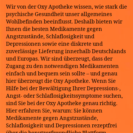
mit
Wir von der Oxy Apotheke wissen, wie stark die
diskretem
psychische Gesundheit unser allgemeines
Versand
Wohlbefinden beeinflusst. Deshalb bieten wir
und
Ihnen die besten Medikamente gegen
Lieferung
Angstzustände, Schlaflosigkeit und
am
Depressionen sowie eine diskrete und
nächsten
zuverlässige Lieferung innerhalb Deutschlands
Tag.
und Europas. Wir sind überzeugt, dass der
Zugang zu den notwendigen Medikamenten
einfach und bequem sein sollte – und genau
hier überzeugt die Oxy Apotheke. Wenn Sie
Hilfe bei der Bewältigung Ihrer Depressions-,
Angst- oder Schlaflosigkeitssymptome suchen,
sind Sie bei der Oxy Apotheke genau richtig.
Hier erfahren Sie, warum: Sie können
Medikamente gegen Angstzustände,
Schlaflosigkeit und Depressionen rezeptfrei