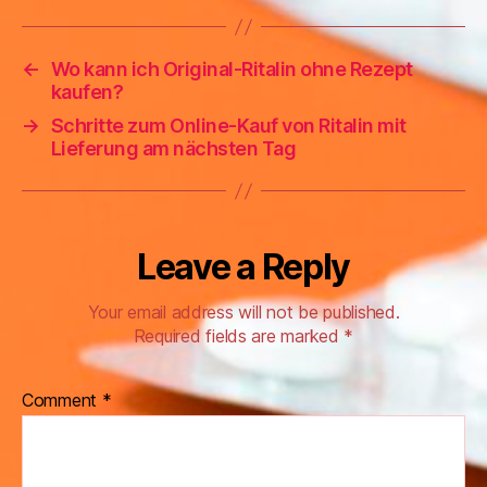
←
Wo kann ich Original-Ritalin ohne Rezept
kaufen?
→
Schritte zum Online-Kauf von Ritalin mit
Lieferung am nächsten Tag
Leave a Reply
Your email address will not be published.
Required fields are marked
*
Comment
*