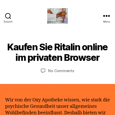
Search
Menu
turvallinenapteekki
B
Kaufen Sie Ritalin online
Categories
U
M
y
N
a
C
a
im privaten Browser
y
A
p
T
2
o
E
9,
Post
Post
G
on
No Comments
t
2
author
date
O
Kaufen
h
R
0
Sie
e
I
2
Ritalin
k
Z
6
E
online
e
D
im
Wir von der Oxy Apotheke wissen, wie stark die
privaten
psychische Gesundheit unser allgemeines
Browser
Wohlbefinden beeinflusst. Deshalb bieten wir