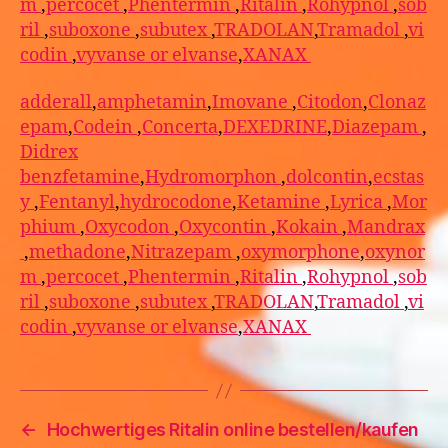
m
,
percocet
,
Phentermin
,
Ritalin
,
Rohypnol
,
sob
ril
,
suboxone
,
subutex
,
TRADOLAN
,
Tramadol
,
vi
codin
,
vyvanse or elvanse
,
XANAX
adderall
,
amphetamin
,
Imovane
,
Citodon
,
Clonaz
epam
,
Codein
,
Concerta
,
DEXEDRINE
,
Diazepam
,
Didrex
benzfetamine
,
Hydromorphon
,
dolcontin
,
ecstas
y
,
Fentanyl
,
hydrocodone
,
Ketamine
,
Lyrica
,
Mor
phium
,
Oxycodon
,
Oxycontin
,
Kokain
,
Mandrax
,
methadone
,
Nitrazepam
,
oxymorphone
,
oxynor
m
,
percocet
,
Phentermin
,
Ritalin
,
Rohypnol
,
sob
ril
,
suboxone
,
subutex
,
TRADOLAN
,
Tramadol
,
vi
codin
,
vyvanse or elvanse
,
XANAX
←
Hochwertiges Ritalin online bestellen/kaufen