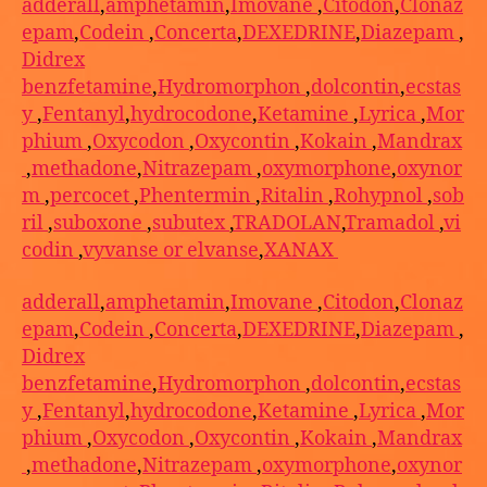
adderall
,
amphetamin
,
Imovane
,
Citodon
,
Clonaz
epam
,
Codein
,
Concerta
,
DEXEDRINE
,
Diazepam
,
Didrex
benzfetamine
,
Hydromorphon
,
dolcontin
,
ecstas
y
,
Fentanyl
,
hydrocodone
,
Ketamine
,
Lyrica
,
Mor
phium
,
Oxycodon
,
Oxycontin
,
Kokain
,
Mandrax
,
methadone
,
Nitrazepam
,
oxymorphone
,
oxynor
m
,
percocet
,
Phentermin
,
Ritalin
,
Rohypnol
,
sob
ril
,
suboxone
,
subutex
,
TRADOLAN
,
Tramadol
,
vi
codin
,
vyvanse or elvanse
,
XANAX
adderall
,
amphetamin
,
Imovane
,
Citodon
,
Clonaz
epam
,
Codein
,
Concerta
,
DEXEDRINE
,
Diazepam
,
Didrex
benzfetamine
,
Hydromorphon
,
dolcontin
,
ecstas
y
,
Fentanyl
,
hydrocodone
,
Ketamine
,
Lyrica
,
Mor
phium
,
Oxycodon
,
Oxycontin
,
Kokain
,
Mandrax
,
methadone
,
Nitrazepam
,
oxymorphone
,
oxynor