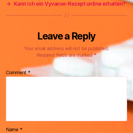
→
Kann ich ein Vyvanse-Rezept online erhalten?
Leave a Reply
Your email address will not be published.
Required fields are marked
*
Comment
*
Name
*