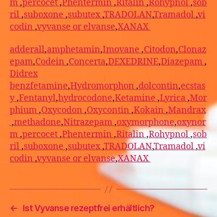
m
,
percocet
,
Phentermin
,
Ritalin
,
Rohypnol
,
sob
ril
,
suboxone
,
subutex
,
TRADOLAN
,
Tramadol
,
vi
codin
,
vyvanse or elvanse
,
XANAX
adderall
,
amphetamin
,
Imovane
,
Citodon
,
Clonaz
epam
,
Codein
,
Concerta
,
DEXEDRINE
,
Diazepam
,
Didrex
benzfetamine
,
Hydromorphon
,
dolcontin
,
ecstas
y
,
Fentanyl
,
hydrocodone
,
Ketamine
,
Lyrica
,
Mor
phium
,
Oxycodon
,
Oxycontin
,
Kokain
,
Mandrax
,
methadone
,
Nitrazepam
,
oxymorphone
,
oxynor
m
,
percocet
,
Phentermin
,
Ritalin
,
Rohypnol
,
sob
ril
,
suboxone
,
subutex
,
TRADOLAN
,
Tramadol
,
vi
codin
,
vyvanse or elvanse
,
XANAX
←
Ist Vyvanse rezeptfrei erhältlich?