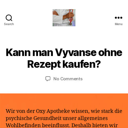
Search
Menu
turvallinenapteekki
B
Kann man Vyvanse ohne
Categories
U
M
y
N
a
C
a
Rezept kaufen?
y
A
p
T
2
o
E
9,
Post
Post
G
on
No Comments
t
2
author
date
O
Kann
h
R
0
man
e
I
2
Vyvanse
k
Z
6
E
ohne
e
D
Rezept
Wir von der Oxy Apotheke wissen, wie stark die
kaufen?
psychische Gesundheit unser allgemeines
Wohlbefinden beeinflusst. Deshalb bieten wir