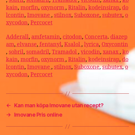
,
sobril
,
somadril
,
Tramadol
,
vicodin
,
xanax
,
ko
kain
,
morfin
,
oxynorm
,
Ritalin
,
kodeinsirap
,
do
lcontin
,
Imovane
,
stilnox
,
Suboxone
,
subutex
,
o
xycodon
,
Percocet
Adderall
,
amfetamin
,
citodon
,
Concerta
.
diazep
am
,
elvanse
,
fentanyl
,
Ksalol
,
lyrica
,
Oxycontin
,
sobril
,
somadril
,
Tramadol
,
vicodin
,
xanax
,
ko
kain
,
morfin
,
oxynorm
,
Ritalin
,
kodeinsirap
,
do
lcontin
,
Imovane
,
stilnox
,
Suboxone
,
subutex
,
o
xycodon
,
Percocet
←
Kan man köpa Imovane utan recept?
→
Imovane Pris online