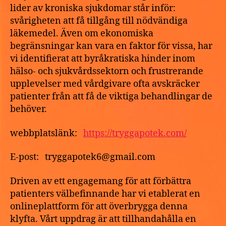
online?
lider av kroniska sjukdomar står inför:
svårigheten att få tillgång till nödvändiga
läkemedel. Även om ekonomiska
begränsningar kan vara en faktor för vissa, har
vi identifierat att byråkratiska hinder inom
hälso- och sjukvårdssektorn och frustrerande
upplevelser med vårdgivare ofta avskräcker
patienter från att få de viktiga behandlingar de
behöver.
webbplatslänk:
https://tryggapotek.com/
E-post: tryggapotek6@gmail.com
Driven av ett engagemang för att förbättra
patienters välbefinnande har vi etablerat en
onlineplattform för att överbrygga denna
klyfta. Vårt uppdrag är att tillhandahålla en