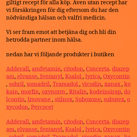
giltigt recept för alla köp. Även utan recept har
vi försäkringen för dig eftersom du har den
nödvändiga hälsan och valfri medicin.
Vi ser fram emot att betjäna dig och bli din
betrodda partner inom hälsa.
nedan har vi följande produkter i butiken
Adderall
,
amfetamin
,
citodon
,
Concerta
.
diazep
am
,
elvanse
,
fentanyl
,
Ksalol
,
lyrica
,
Oxycontin
,
sobril
,
somadril
,
Tramadol
,
vicodin
,
xanax
,
ko
kain
,
morfin
,
oxynorm
,
Ritalin
,
kodeinsirap
,
do
lcontin
,
Imovane
,
stilnox
,
Suboxone
,
subutex
,
o
xycodon
,
Percocet
Adderall
,
amfetamin
,
citodon
,
Concerta
.
diazep
am
,
elvanse
,
fentanyl
,
Ksalol
,
lyrica
,
Oxycontin