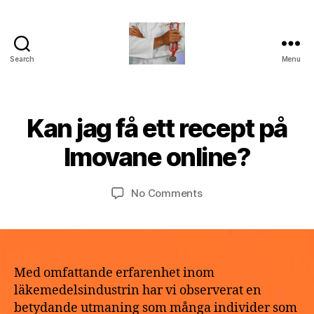
Search
Menu
turvallinenapteekki
B
Kan jag få ett recept på
Categories
U
M
y
N
a
C
a
Imovane online?
y
A
p
T
2
o
E
9,
Post
Post
G
on
No Comments
t
2
author
date
O
Kan
h
R
0
jag
e
I
2
få
k
Z
6
E
ett
e
D
recept
Med omfattande erfarenhet inom
på
läkemedelsindustrin har vi observerat en
Imovane
betydande utmaning som många individer som