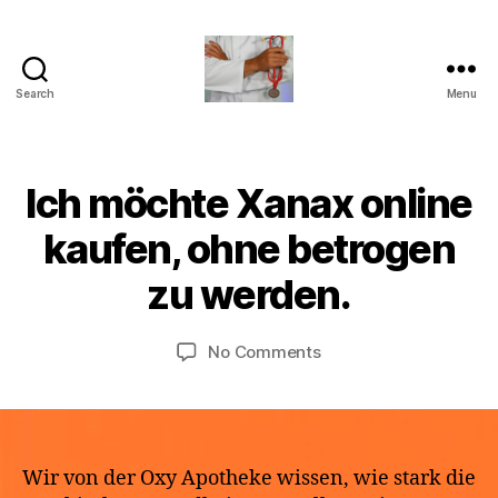
Search
Menu
turvallinenapteekki
Ich möchte Xanax online
Categories
U
N
C
B
kaufen, ohne betrogen
M
A
y
a
T
a
zu werden.
E
y
p
G
2
O
o
9,
Post
Post
R
on
No Comments
t
I
2
author
date
Ich
h
Z
0
E
möchte
e
2
D
Xanax
k
6
online
e
kaufen,
Wir von der Oxy Apotheke wissen, wie stark die
ohne