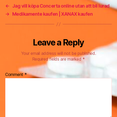
←
Jag vill köpa Concerta online utan att bli lurad
→
Medikamente kaufen | XANAX kaufen
Leave a Reply
Your email address will not be published.
Required fields are marked
*
Comment
*