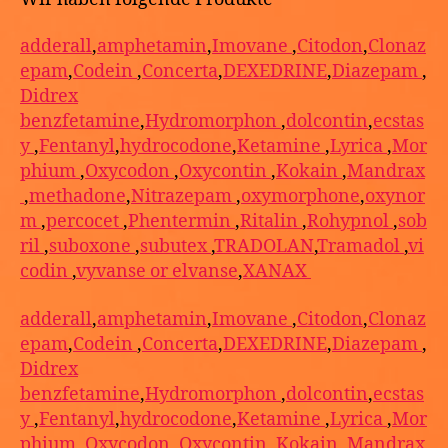
adderall
,
amphetamin
,
Imovane
,
Citodon
,
Clonaz
epam
,
Codein
,
Concerta
,
DEXEDRINE
,
Diazepam
,
Didrex
benzfetamine
,
Hydromorphon
,
dolcontin
,
ecstas
y
,
Fentanyl
,
hydrocodone
,
Ketamine
,
Lyrica
,
Mor
phium
,
Oxycodon
,
Oxycontin
,
Kokain
,
Mandrax
,
methadone
,
Nitrazepam
,
oxymorphone
,
oxynor
m
,
percocet
,
Phentermin
,
Ritalin
,
Rohypnol
,
sob
ril
,
suboxone
,
subutex
,
TRADOLAN
,
Tramadol
,
vi
codin
,
vyvanse or elvanse
,
XANAX
adderall
,
amphetamin
,
Imovane
,
Citodon
,
Clonaz
epam
,
Codein
,
Concerta
,
DEXEDRINE
,
Diazepam
,
Didrex
benzfetamine
,
Hydromorphon
,
dolcontin
,
ecstas
y
,
Fentanyl
,
hydrocodone
,
Ketamine
,
Lyrica
,
Mor
phium
,
Oxycodon
,
Oxycontin
,
Kokain
,
Mandrax