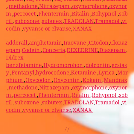
,
methadone
,
Nitrazepam
,
oxymorphone
,
oxynor
m
,
percocet
,
Phentermin
,
Ritalin
,
Rohypnol
,
sob
ril
,
suboxone
,
subutex
,
TRADOLAN
,
Tramadol
,
vi
codin
,
vyvanse or elvanse
,
XANAX
adderall
,
amphetamin
,
Imovane
,
Citodon
,
Clonaz
epam
,
Codein
,
Concerta
,
DEXEDRINE
,
Diazepam
,
Didrex
benzfetamine
,
Hydromorphon
,
dolcontin
,
ecstas
y
,
Fentanyl
,
hydrocodone
,
Ketamine
,
Lyrica
,
Mor
phium
,
Oxycodon
,
Oxycontin
,
Kokain
,
Mandrax
,
methadone
,
Nitrazepam
,
oxymorphone
,
oxynor
m
,
percocet
,
Phentermin
,
Ritalin
,
Rohypnol
,
sob
ril
,
suboxone
,
subutex
,
TRADOLAN
,
Tramadol
,
vi
codin
,
vyvanse or elvanse
,
XANAX