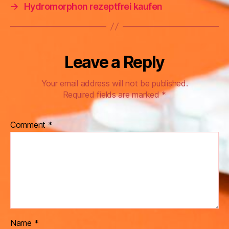
→
Hydromorphon rezeptfrei kaufen
Leave a Reply
Your email address will not be published.
Required fields are marked
*
Comment
*
Name
*