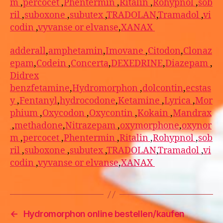
m
,
percocet
,
Phentermin
,
Ritalin
,
Rohypnol
,
sob
ril
,
suboxone
,
subutex
,
TRADOLAN
,
Tramadol
,
vi
codin
,
vyvanse or elvanse
,
XANAX
adderall
,
amphetamin
,
Imovane
,
Citodon
,
Clonaz
epam
,
Codein
,
Concerta
,
DEXEDRINE
,
Diazepam
,
Didrex
benzfetamine
,
Hydromorphon
,
dolcontin
,
ecstas
y
,
Fentanyl
,
hydrocodone
,
Ketamine
,
Lyrica
,
Mor
phium
,
Oxycodon
,
Oxycontin
,
Kokain
,
Mandrax
,
methadone
,
Nitrazepam
,
oxymorphone
,
oxynor
m
,
percocet
,
Phentermin
,
Ritalin
,
Rohypnol
,
sob
ril
,
suboxone
,
subutex
,
TRADOLAN
,
Tramadol
,
vi
codin
,
vyvanse or elvanse
,
XANAX
←
Hydromorphon online bestellen/kaufen