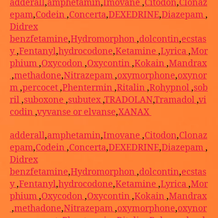
adderall
,
amphetamin
,
Imovane
,
Citodon
,
Clonaz
epam
,
Codein
,
Concerta
,
DEXEDRINE
,
Diazepam
,
Didrex
benzfetamine
,
Hydromorphon
,
dolcontin
,
ecstas
y
,
Fentanyl
,
hydrocodone
,
Ketamine
,
Lyrica
,
Mor
phium
,
Oxycodon
,
Oxycontin
,
Kokain
,
Mandrax
,
methadone
,
Nitrazepam
,
oxymorphone
,
oxynor
m
,
percocet
,
Phentermin
,
Ritalin
,
Rohypnol
,
sob
ril
,
suboxone
,
subutex
,
TRADOLAN
,
Tramadol
,
vi
codin
,
vyvanse or elvanse
,
XANAX
adderall
,
amphetamin
,
Imovane
,
Citodon
,
Clonaz
epam
,
Codein
,
Concerta
,
DEXEDRINE
,
Diazepam
,
Didrex
benzfetamine
,
Hydromorphon
,
dolcontin
,
ecstas
y
,
Fentanyl
,
hydrocodone
,
Ketamine
,
Lyrica
,
Mor
phium
,
Oxycodon
,
Oxycontin
,
Kokain
,
Mandrax
,
methadone
,
Nitrazepam
,
oxymorphone
,
oxynor