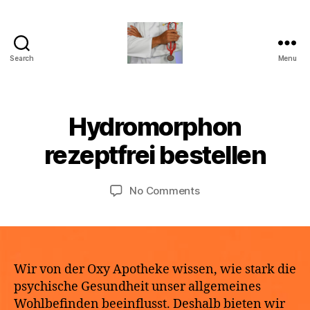
Search
Menu
turvallinenapteekki
B
Hydromorphon
Categories
U
M
y
N
a
C
a
rezeptfrei bestellen
y
A
p
T
2
o
E
9,
Post
Post
G
on
No Comments
t
2
author
date
O
Hydromorphon
h
R
0
rezeptfrei
e
I
2
bestellen
k
Z
6
E
e
D
Wir von der Oxy Apotheke wissen, wie stark die
psychische Gesundheit unser allgemeines
Wohlbefinden beeinflusst. Deshalb bieten wir