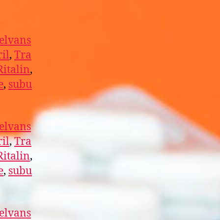
elvans
il
,
Tra
Ritalin
,
e
,
subu
elvans
il
,
Tra
Ritalin
,
e
,
subu
elvans