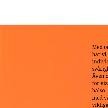
D
Med om
har vi
indivi
svårig
Även o
för vi
hälso-
med vå
viktig