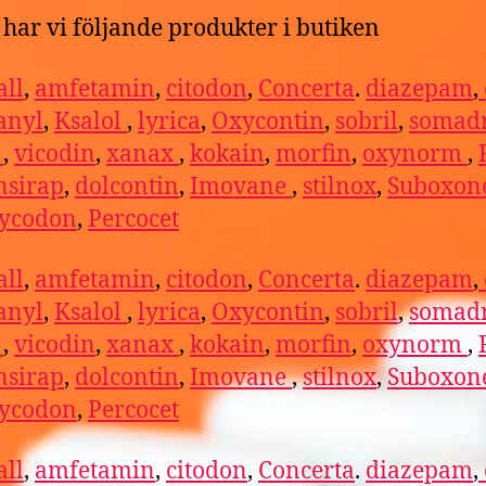
har vi följande produkter i butiken
ll
,
amfetamin
,
citodon
,
Concerta
.
diazepam
,
anyl
,
Ksalol
,
lyrica
,
Oxycontin
,
sobril
,
somadr
l
,
vicodin
,
xanax
,
kokain
,
morfin
,
oxynorm
,
nsirap
,
dolcontin
,
Imovane
,
stilnox
,
Suboxon
ycodon
,
Percocet
ll
,
amfetamin
,
citodon
,
Concerta
.
diazepam
,
anyl
,
Ksalol
,
lyrica
,
Oxycontin
,
sobril
,
somadr
l
,
vicodin
,
xanax
,
kokain
,
morfin
,
oxynorm
,
nsirap
,
dolcontin
,
Imovane
,
stilnox
,
Suboxon
ycodon
,
Percocet
ll
,
amfetamin
,
citodon
,
Concerta
.
diazepam
,