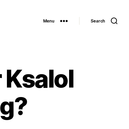
Menu
Search
 Ksalol
ng?