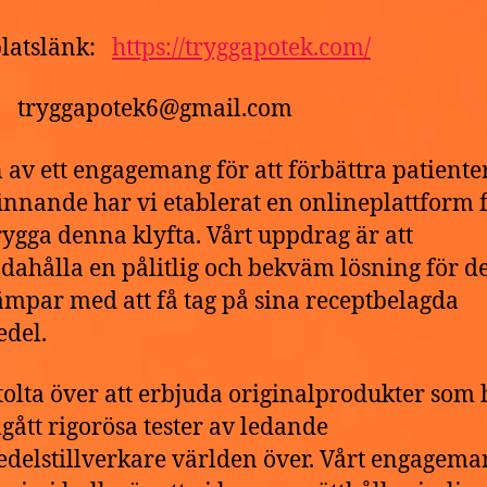
latslänk:
https://tryggapotek.com/
t: tryggapotek6@gmail.com
 av ett engagemang för att förbättra patiente
innande har vi etablerat en onlineplattform f
ygga denna klyfta. Vårt uppdrag är att
ndahålla en pålitlig och bekväm lösning för 
mpar med att få tag på sina receptbelagda
del.
stolta över att erbjuda originalprodukter som 
ått rigorösa tester av ledande
delstillverkare världen över. Vårt engagema