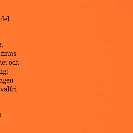
a
edel
,
 finns
het och
igt
ingen
valfri
a