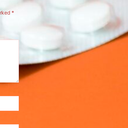
arked
*