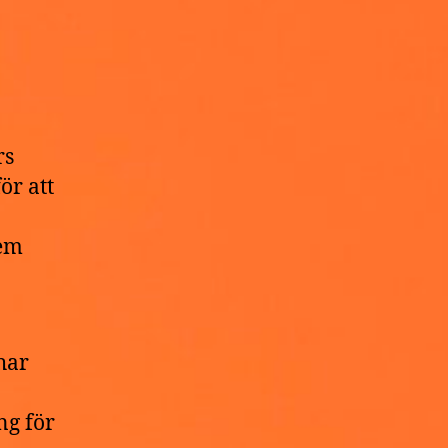
rs
ör att
dem
har
ng för