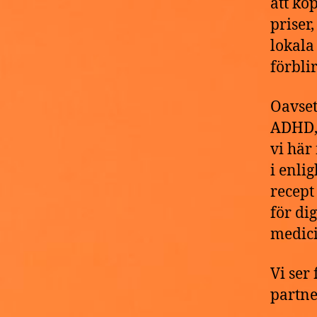
att kö
priser
lokala
förblir
Oavset
ADHD, 
vi här
i enlig
recept
för di
medici
Vi ser
partne