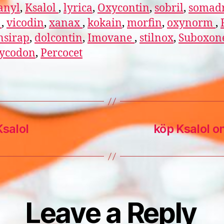
anyl
,
Ksalol
,
lyrica
,
Oxycontin
,
sobril
,
somadr
l
,
vicodin
,
xanax
,
kokain
,
morfin
,
oxynorm
,
nsirap
,
dolcontin
,
Imovane
,
stilnox
,
Suboxon
ycodon
,
Percocet
Ksalol
köp Ksalol 
Leave a Reply