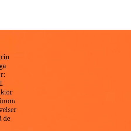
trin
ga
r:
l.
ktor
r inom
velser
å de