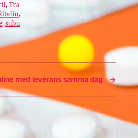
il
,
Tra
Ritalin
,
e
,
subu
online med leverans samma dag
→