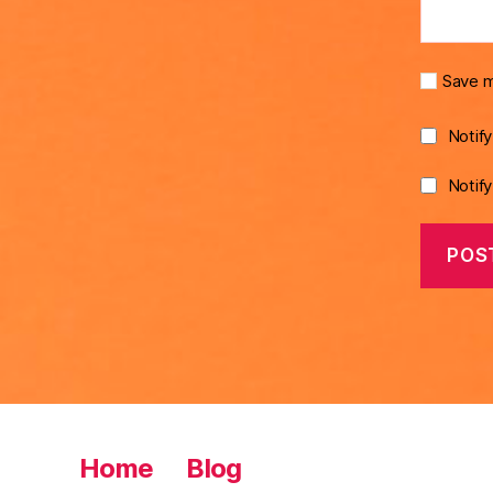
Save m
Notif
Notif
Home
Blog