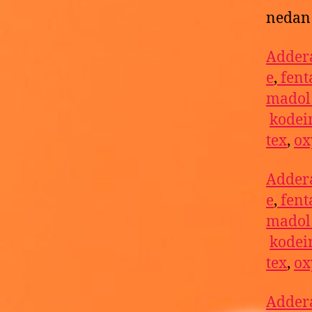
nedan 
Addera
e
,
fent
mado
kodei
tex
,
ox
Addera
e
,
fent
mado
kodei
tex
,
ox
Addera