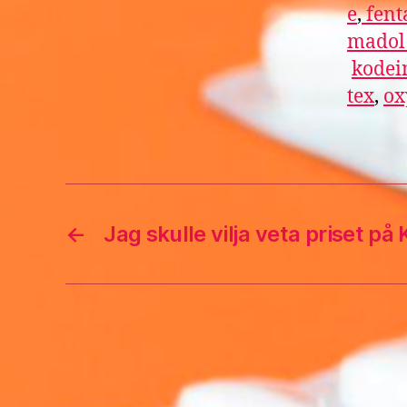
e
,
fent
mado
kodei
tex
,
ox
←
Jag skulle vilja veta priset på 