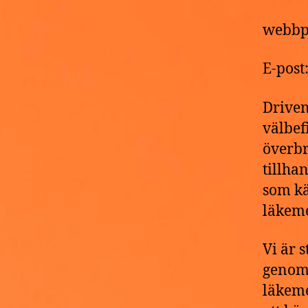
webbp
E-pos
Driven
välbef
överbr
tillha
som kä
läkeme
Vi är 
genomg
läkeme