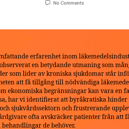
Post
Post
on
No Comments
t
,
author
date
Hur
h
2
mycket
e
0
kostar
k
2
Ksalol
e
6
utan
försäkring?
fattande erfarenhet inom läkemedelsindus
 observerat en betydande utmaning som mån
der som lider av kroniska sjukdomar står infö
heten att få tillgång till nödvändiga läkemede
m ekonomiska begränsningar kan vara en fa
ssa, har vi identifierat att byråkratiska hinde
 och sjukvårdssektorn och frustrerande upple
rdgivare ofta avskräcker patienter från att f
a behandlingar de behöver.