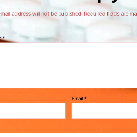
mail address will not be published.
Required fields are m
t
*
Email
*