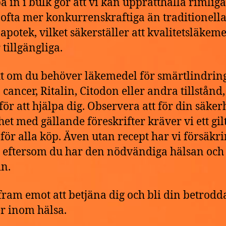
pa in i bulk gör att vi kan upprätthålla rimliga
, ofta mer konkurrenskraftiga än traditionell
 apotek, vilket säkerställer att kvalitetsläkem
 tillgängliga.
t om du behöver läkemedel för smärtlindring
cancer, Ritalin, Citodon eller andra tillstånd,
 för att hjälpa dig. Observera att för din säker
het med gällande föreskrifter kräver vi ett gilt
 för alla köp. Även utan recept har vi försäkr
g eftersom du har den nödvändiga hälsan och 
n.
 fram emot att betjäna dig och bli din betrodd
r inom hälsa.