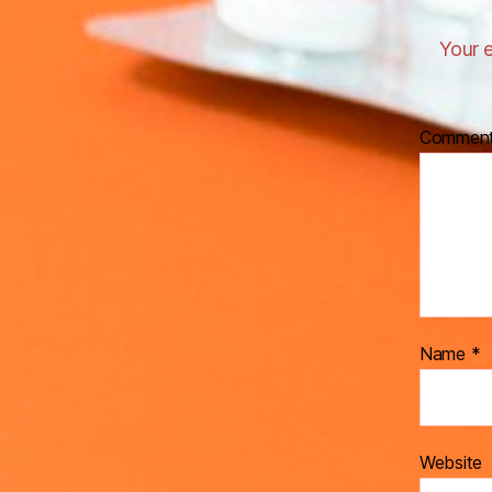
Your e
Commen
Name
*
Website