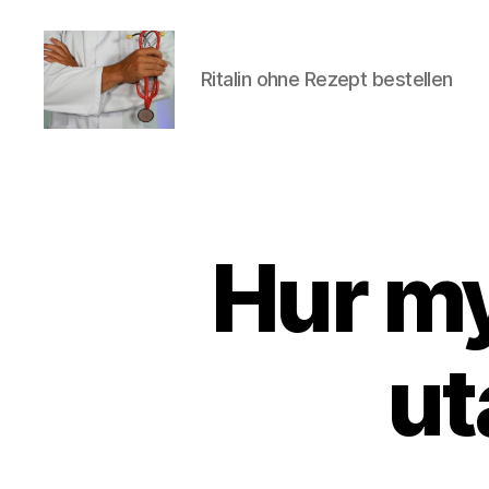
Ritalin ohne Rezept bestellen
turvallinenapteekki
Hur my
U
Categories
N
C
A
T
E
ut
G
O
R
I
Z
E