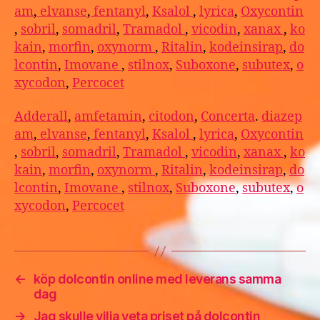
am
,
elvanse
,
fentanyl
,
Ksalol
,
lyrica
,
Oxycontin
,
sobril
,
somadril
,
Tramadol
,
vicodin
,
xanax
,
ko
kain
,
morfin
,
oxynorm
,
Ritalin
,
kodeinsirap
,
do
lcontin
,
Imovane
,
stilnox
,
Suboxone
,
subutex
,
o
xycodon
,
Percocet
Adderall
,
amfetamin
,
citodon
,
Concerta
.
diazep
am
,
elvanse
,
fentanyl
,
Ksalol
,
lyrica
,
Oxycontin
,
sobril
,
somadril
,
Tramadol
,
vicodin
,
xanax
,
ko
kain
,
morfin
,
oxynorm
,
Ritalin
,
kodeinsirap
,
do
lcontin
,
Imovane
,
stilnox
,
Suboxone
,
subutex
,
o
xycodon
,
Percocet
←
köp dolcontin online med leverans samma
dag
→
Jag skulle vilja veta priset på dolcontin