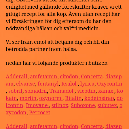
enlighet med gällande föreskrifter kräver vi ett
giltigt recept för alla köp. Även utan recept har
vi försäkringen för dig eftersom du har den
nödvändiga hälsan och valfri medicin.
Vi ser fram emot att betjäna dig och bli din
betrodda partner inom hälsa.
nedan har vi följande produkter i butiken
Adderall
,
amfetamin
,
citodon
,
Concerta
.
diazep
am
,
elvanse
,
fentanyl
,
Ksalol
,
lyrica
,
Oxycontin
,
sobril
,
somadril
,
Tramadol
,
vicodin
,
xanax
,
ko
kain
,
morfin
,
oxynorm
,
Ritalin
,
kodeinsirap
,
do
lcontin
,
Imovane
,
stilnox
,
Suboxone
,
subutex
,
o
xycodon
,
Percocet
Adderall
,
amfetamin
,
citodon
,
Concerta
.
diazep