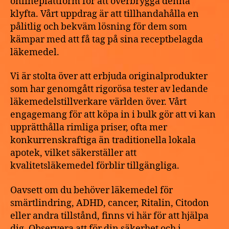
onlineplattform för att överbrygga denna
klyfta. Vårt uppdrag är att tillhandahålla en
pålitlig och bekväm lösning för dem som
kämpar med att få tag på sina receptbelagda
läkemedel.
Vi är stolta över att erbjuda originalprodukter
som har genomgått rigorösa tester av ledande
läkemedelstillverkare världen över. Vårt
engagemang för att köpa in i bulk gör att vi kan
upprätthålla rimliga priser, ofta mer
konkurrenskraftiga än traditionella lokala
apotek, vilket säkerställer att
kvalitetsläkemedel förblir tillgängliga.
Oavsett om du behöver läkemedel för
smärtlindring, ADHD, cancer, Ritalin, Citodon
eller andra tillstånd, finns vi här för att hjälpa
dig. Observera att för din säkerhet och i