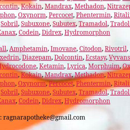
contin
,
Kokain
,
Mandrax
,
Methadon
,
Nitraz
phon
,
Oxynorm
,
Percocet
,
Phentermin
,
Rital
,
Sobril
,
Subuxone
,
Subutex
,
Tramadol
,
Trado
Xanax
,
Codein
,
Didrex
,
Hydromorphon
ll
,
Amphetamin
,
Imovane
,
Citodon
,
Rivotril
,
xedrin
,
Diazepam
,
Dolcontin
,
Ecstasy
,
Vyvans
Hydrocodone
,
Ketamin
,
Lyrica
,
Morphuim
,
Ox
contin
,
Kokain
,
Mandrax
,
Methadon
,
Nitraz
phon
,
Oxynorm
,
Percocet
,
Phentermin
,
Rital
,
Sobril
,
Subuxone
,
Subutex
,
Tramadol
,
Trado
Xanax
,
Codein
,
Didrex
,
Hydromorphon
l: ragnarapotheke@gmail.com