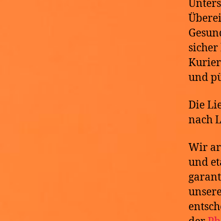
Unters
Übere
Gesund
sicher
Kurier
und p
Die Li
nach L
Wir ar
und et
garant
unser
entsch