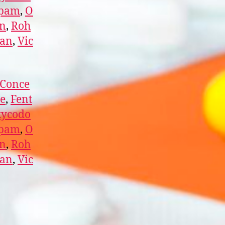
epam
,
O
in
,
Roh
lan
,
Vic
Conce
e
,
Fent
ycodo
epam
,
O
in
,
Roh
lan
,
Vic