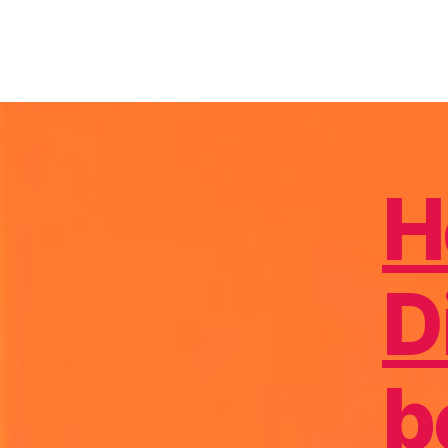
D
H
D
b