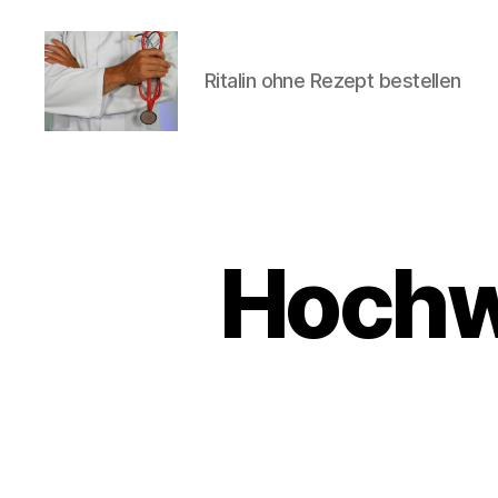
Ritalin ohne Rezept bestellen
turvallinenapteekki
Hochw
U
Categories
N
C
A
T
E
G
O
R
I
Z
E