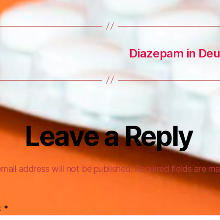
Diazepam in De
Leave a Reply
mail address will not be published.
Required fields are m
t
*