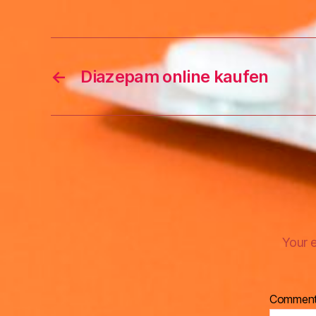
←
Diazepam online kaufen
Your e
Commen