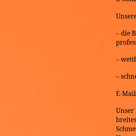
Unsere
– die 
profes
– wett
– schn
E-Mai
Unser
breite
Schmer