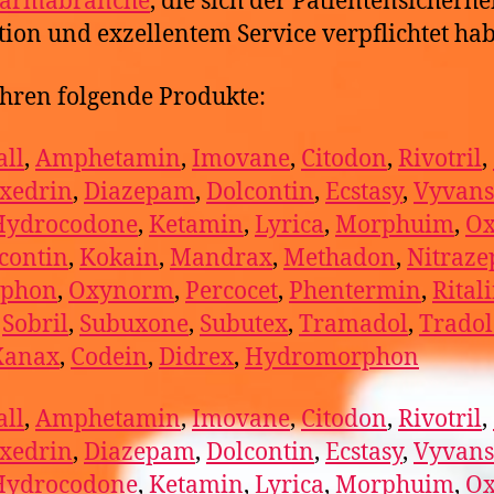
armabranche
, die sich der Patientensicherhei
tion und exzellentem Service verpflichtet ha
hren folgende Produkte:
ll
,
Amphetamin
,
Imovane
,
Citodon
,
Rivotril
,
xedrin
,
Diazepam
,
Dolcontin
,
Ecstasy
,
Vyvans
Hydrocodone
,
Ketamin
,
Lyrica
,
Morphuim
,
Ox
contin
,
Kokain
,
Mandrax
,
Methadon
,
Nitraz
phon
,
Oxynorm
,
Percocet
,
Phentermin
,
Rital
,
Sobril
,
Subuxone
,
Subutex
,
Tramadol
,
Trado
Xanax
,
Codein
,
Didrex
,
Hydromorphon
ll
,
Amphetamin
,
Imovane
,
Citodon
,
Rivotril
,
xedrin
,
Diazepam
,
Dolcontin
,
Ecstasy
,
Vyvans
Hydrocodone
,
Ketamin
,
Lyrica
,
Morphuim
,
Ox