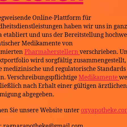
gweisende Online-Plattform für
heitsdienstleistungen haben wir uns in gan
 etabliert und uns der Bereitstellung hochwer
ntischer Medikamente von
mierten
Pharmaherstellern
verschrieben. U
tportfolio wird sorgfältig zusammengestellt
e medizinische und regulatorische Standards
en. Verschreibungspflichtige
Medikamente
we
ließlich nach Erhalt einer gültigen ärztlichen
migung abgegeben.
en Sie unsere Website unter
oxyapotheke.co
l: ragnarapotheke@gmail.com