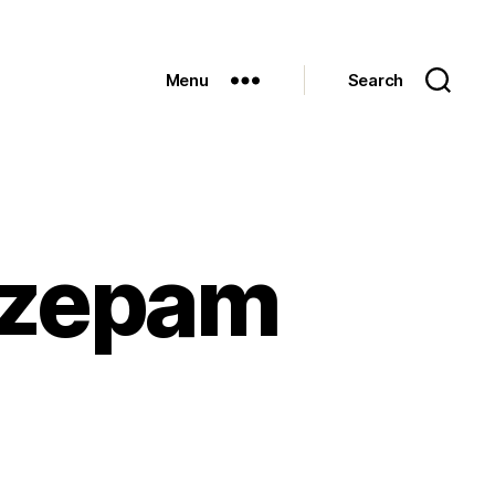
Menu
Search
azepam