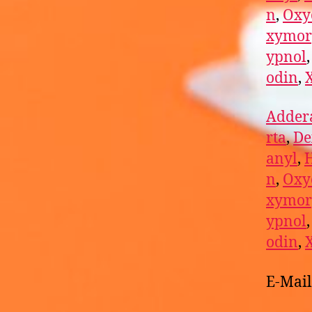
n
,
Oxy
xymor
ypnol
odin
,
Addera
rta
,
De
anyl
,
n
,
Oxy
xymor
ypnol
odin
,
E-Mai