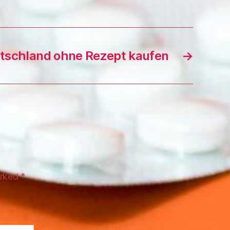
utschland ohne Rezept kaufen
→
arked
*