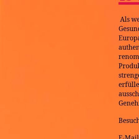
Als we
Gesund
Europa
authe
renom
Produk
streng
erfüll
aussch
Geneh
Besuch
E-Mai