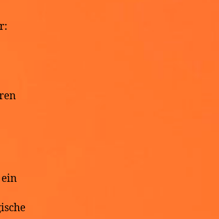
r:
uren
 ein
ische