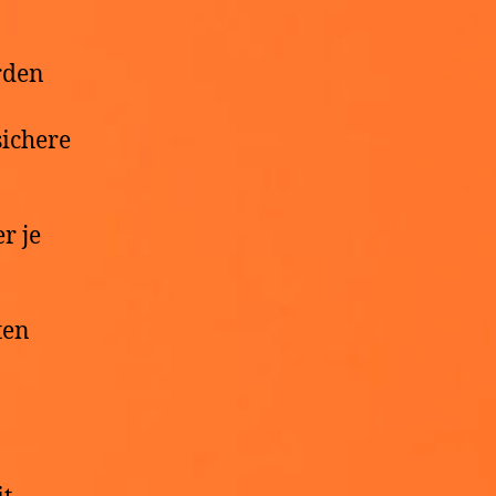
rden
sichere
r je
ten