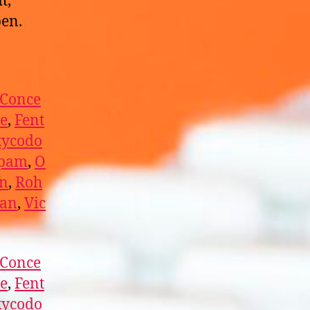
t,
ben.
Conce
e
,
Fent
ycodo
epam
,
O
in
,
Roh
lan
,
Vic
Conce
e
,
Fent
ycodo