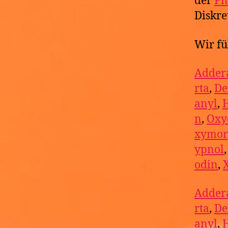
der
Ph
Diskre
Wir fü
Addera
rta
,
De
anyl
,
n
,
Oxy
xymor
ypnol
odin
,
Addera
rta
,
De
anyl
,