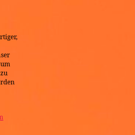
z
tiger,
nser
, um
 zu
rden
m