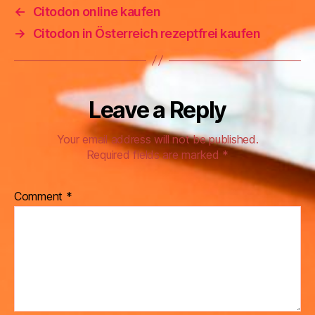
←
Citodon online kaufen
→
Citodon in Österreich rezeptfrei kaufen
Leave a Reply
Your email address will not be published.
Required fields are marked
*
Comment
*