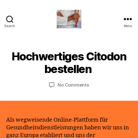
Search
Menu
turvallinenapteekki
B
Hochwertiges Citodon
Categories
U
M
y
N
a
C
a
bestellen
y
A
p
T
2
o
E
9,
Post
Post
G
on
No Comments
t
2
author
date
O
Hochwertiges
h
R
0
Citodon
e
I
2
bestellen
k
Z
6
E
e
D
Als wegweisende Online-Plattform für
Gesundheitsdienstleistungen haben wir uns in
ganz Europa etabliert und uns der