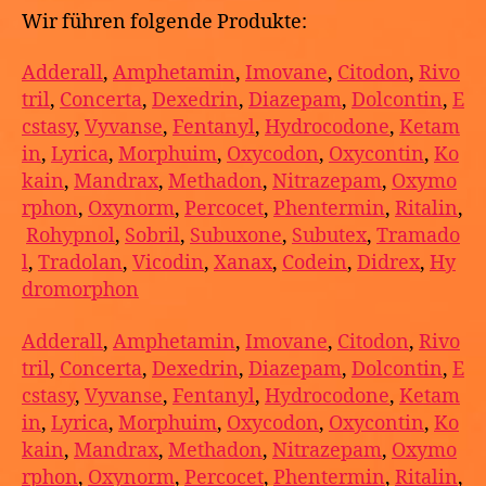
Wir führen folgende Produkte:
Adderall
,
Amphetamin
,
Imovane
,
Citodon
,
Rivo
tril
,
Concerta
,
Dexedrin
,
Diazepam
,
Dolcontin
,
E
cstasy
,
Vyvanse
,
Fentanyl
,
Hydrocodone
,
Ketam
in
,
Lyrica
,
Morphuim
,
Oxycodon
,
Oxycontin
,
Ko
kain
,
Mandrax
,
Methadon
,
Nitrazepam
,
Oxymo
rphon
,
Oxynorm
,
Percocet
,
Phentermin
,
Ritalin
,
Rohypnol
,
Sobril
,
Subuxone
,
Subutex
,
Tramado
l
,
Tradolan
,
Vicodin
,
Xanax
,
Codein
,
Didrex
,
Hy
dromorphon
Adderall
,
Amphetamin
,
Imovane
,
Citodon
,
Rivo
tril
,
Concerta
,
Dexedrin
,
Diazepam
,
Dolcontin
,
E
cstasy
,
Vyvanse
,
Fentanyl
,
Hydrocodone
,
Ketam
in
,
Lyrica
,
Morphuim
,
Oxycodon
,
Oxycontin
,
Ko
kain
,
Mandrax
,
Methadon
,
Nitrazepam
,
Oxymo
rphon
,
Oxynorm
,
Percocet
,
Phentermin
,
Ritalin
,