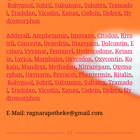
Rohypnol
,
Sobril
,
Subuxone
,
Subutex
,
Tramado
l
,
Tradolan
,
Vicodin
,
Xanax
,
Codein
,
Didrex
,
Hy
dromorphon
Adderall
,
Amphetamin
,
Imovane
,
Citodon
,
Rivo
tril
,
Concerta
,
Dexedrin
,
Diazepam
,
Dolcontin
,
E
cstasy
,
Vyvanse
,
Fentanyl
,
Hydrocodone
,
Ketam
in
,
Lyrica
,
Morphuim
,
Oxycodon
,
Oxycontin
,
Ko
kain
,
Mandrax
,
Methadon
,
Nitrazepam
,
Oxymo
rphon
,
Oxynorm
,
Percocet
,
Phentermin
,
Ritalin
,
Rohypnol
,
Sobril
,
Subuxone
,
Subutex
,
Tramado
l
,
Tradolan
,
Vicodin
,
Xanax
,
Codein
,
Didrex
,
Hy
dromorphon
E-Mail: ragnarapotheke@gmail.com