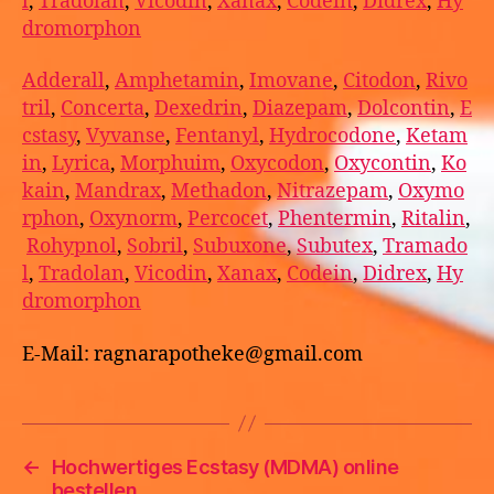
l
,
Tradolan
,
Vicodin
,
Xanax
,
Codein
,
Didrex
,
Hy
dromorphon
Adderall
,
Amphetamin
,
Imovane
,
Citodon
,
Rivo
tril
,
Concerta
,
Dexedrin
,
Diazepam
,
Dolcontin
,
E
cstasy
,
Vyvanse
,
Fentanyl
,
Hydrocodone
,
Ketam
in
,
Lyrica
,
Morphuim
,
Oxycodon
,
Oxycontin
,
Ko
kain
,
Mandrax
,
Methadon
,
Nitrazepam
,
Oxymo
rphon
,
Oxynorm
,
Percocet
,
Phentermin
,
Ritalin
,
Rohypnol
,
Sobril
,
Subuxone
,
Subutex
,
Tramado
l
,
Tradolan
,
Vicodin
,
Xanax
,
Codein
,
Didrex
,
Hy
dromorphon
E-Mail: ragnarapotheke@gmail.com
←
Hochwertiges Ecstasy (MDMA) online
bestellen