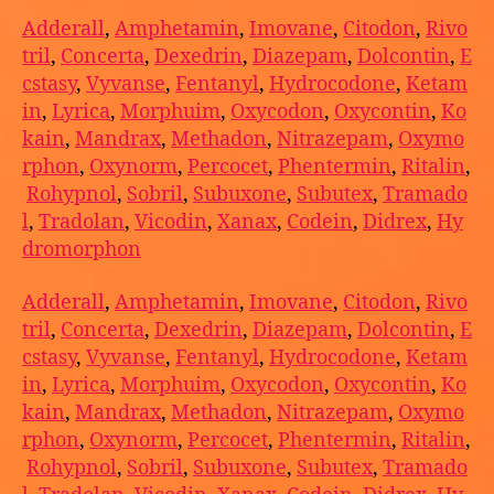
Adderall
,
Amphetamin
,
Imovane
,
Citodon
,
Rivo
tril
,
Concerta
,
Dexedrin
,
Diazepam
,
Dolcontin
,
E
cstasy
,
Vyvanse
,
Fentanyl
,
Hydrocodone
,
Ketam
in
,
Lyrica
,
Morphuim
,
Oxycodon
,
Oxycontin
,
Ko
kain
,
Mandrax
,
Methadon
,
Nitrazepam
,
Oxymo
rphon
,
Oxynorm
,
Percocet
,
Phentermin
,
Ritalin
,
Rohypnol
,
Sobril
,
Subuxone
,
Subutex
,
Tramado
l
,
Tradolan
,
Vicodin
,
Xanax
,
Codein
,
Didrex
,
Hy
dromorphon
Adderall
,
Amphetamin
,
Imovane
,
Citodon
,
Rivo
tril
,
Concerta
,
Dexedrin
,
Diazepam
,
Dolcontin
,
E
cstasy
,
Vyvanse
,
Fentanyl
,
Hydrocodone
,
Ketam
in
,
Lyrica
,
Morphuim
,
Oxycodon
,
Oxycontin
,
Ko
kain
,
Mandrax
,
Methadon
,
Nitrazepam
,
Oxymo
rphon
,
Oxynorm
,
Percocet
,
Phentermin
,
Ritalin
,
Rohypnol
,
Sobril
,
Subuxone
,
Subutex
,
Tramado