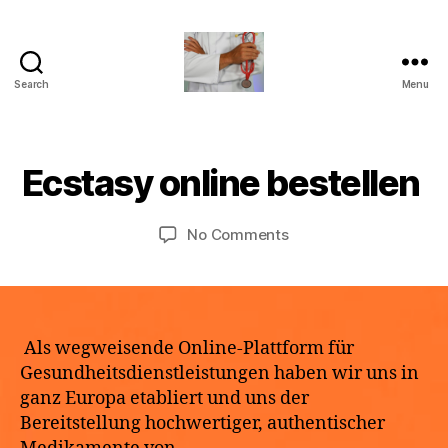
F
Search
Menu
turvallinenapteekki
e
B
b
y
r
a
u
Ecstasy online bestellen
Categories
U
N
p
a
C
o
r
A
Post
Post
on
No Comments
y
t
T
author
date
Ecstasy
h
2
E
G
online
e
1,
O
bestellen
k
2
R
e
0
I
Z
2
Als wegweisende Online-Plattform für
E
6
Gesundheitsdienstleistungen haben wir uns in
D
ganz Europa etabliert und uns der
Bereitstellung hochwertiger, authentischer