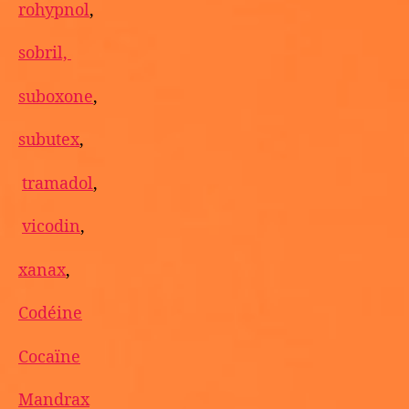
rohypnol
,
sobril,
suboxone
,
subutex
,
tramadol
,
vicodin
,
xanax
,
Codéine
Cocaïne
Mandrax