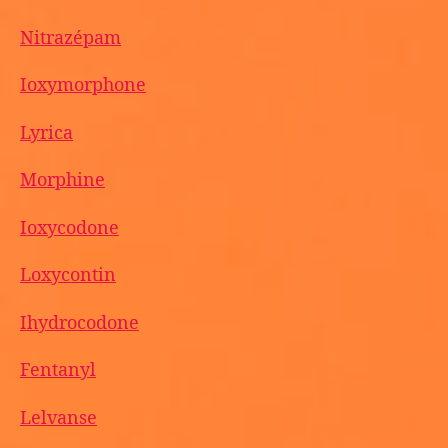
Nitrazépam
Ioxymorphone
Lyrica
Morphine
Ioxycodone
Loxycontin
Ihydrocodone
Fentanyl
Lelvanse