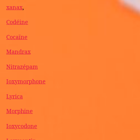
xanax
,
Codéine
Cocaïne
Mandrax
Nitrazépam
Ioxymorphone
Lyrica
Morphine
Ioxycodone