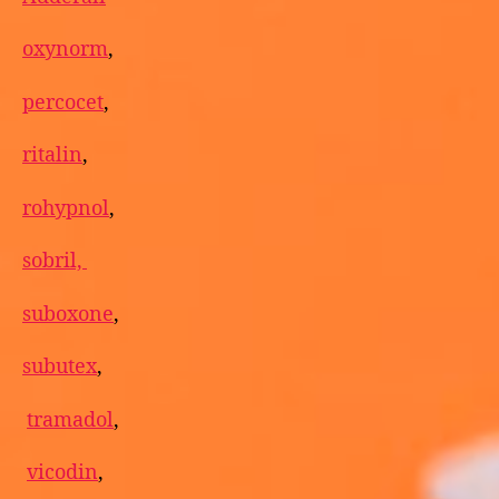
oxynorm
,
percocet
,
ritalin
,
rohypnol
,
sobril,
suboxone
,
subutex
,
tramadol
,
vicodin
,