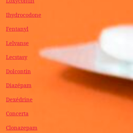
Loxycontin
Ihydrocodone
Fentanyl
Lelvanse
Lecstasy
Dolcontin
Diazépam
Dexédrine
Concerta
Clonazepam