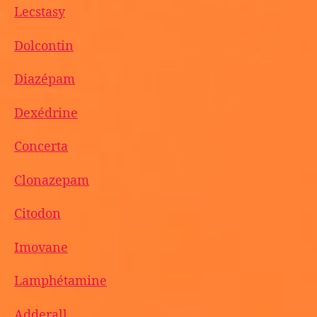
Lecstasy
Dolcontin
Diazépam
Dexédrine
Concerta
Clonazepam
Citodon
Imovane
Lamphétamine
Adderall