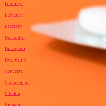
Fentanyl
Lelvanse
Lecstasy
Dolcontin
Diazépam
Dexédrine
Concerta
Clonazepam
Citodon
Imovane