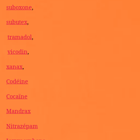
suboxone
,
subutex
,
tramadol
,
vicodin
,
xanax
,
Codéine
Cocaïne
Mandrax
Nitrazépam