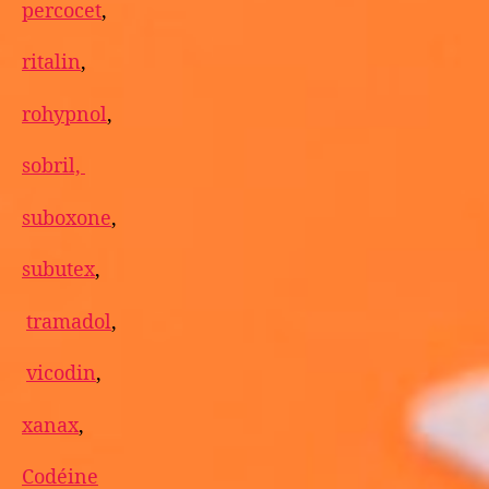
percocet
,
ritalin
,
rohypnol
,
sobril,
suboxone
,
subutex
,
tramadol
,
vicodin
,
xanax
,
Codéine