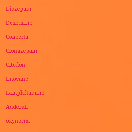
Diazépam
Dexédrine
Concerta
Clonazepam
Citodon
Imovane
Lamphétamine
Adderall
oxynorm
,