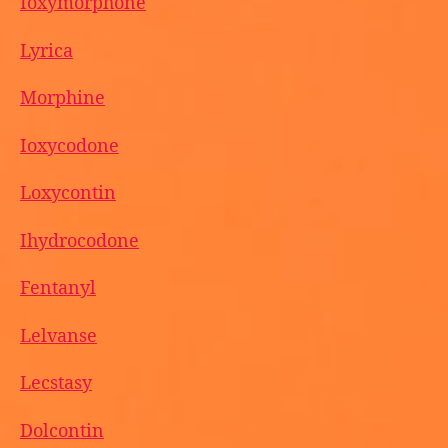
Ioxymorphone
Lyrica
Morphine
Ioxycodone
Loxycontin
Ihydrocodone
Fentanyl
Lelvanse
Lecstasy
Dolcontin