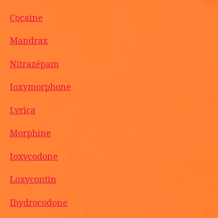
Cocaïne
Mandrax
Nitrazépam
Ioxymorphone
Lyrica
Morphine
Ioxycodone
Loxycontin
Ihydrocodone